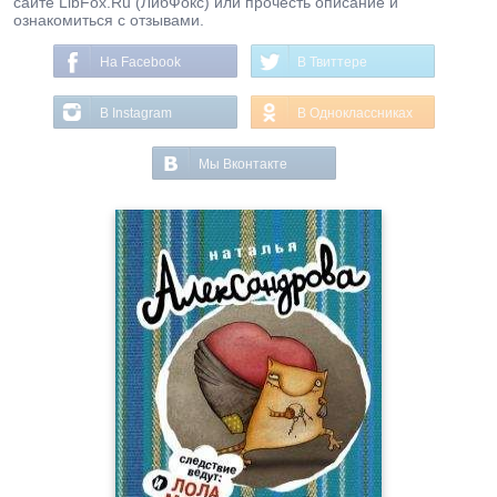
сайте LibFox.Ru (ЛибФокс) или прочесть описание и
ознакомиться с отзывами.
На Facebook
В Твиттере
В Instagram
В Одноклассниках
Мы Вконтакте