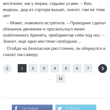
висячими, как у моржа, седыми усами. – Вон,
видишь, дед из сортира вышел, значит, там ее тоже
нет!
– Может, знакомого встретила. – Проводник сделал
обманное движение и проскользнул мимо
озабоченного брюнета, пробормотав себе под нос: –
Значит, еще одно местечко свободное…
Отойдя на безопасное расстояние, он обернулся и
сказал пассажиру:
1
2
3
4
5
6
7
...
14
На Facebook
В Твиттере