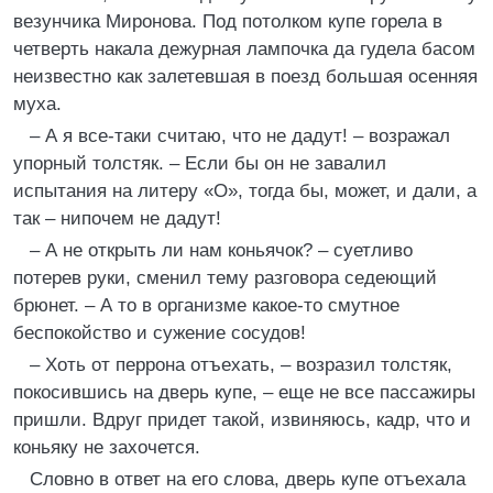
везунчика Миронова. Под потолком купе горела в
четверть накала дежурная лампочка да гудела басом
неизвестно как залетевшая в поезд большая осенняя
муха.
– А я все-таки считаю, что не дадут! – возражал
упорный толстяк. – Если бы он не завалил
испытания на литеру «О», тогда бы, может, и дали, а
так – нипочем не дадут!
– А не открыть ли нам коньячок? – суетливо
потерев руки, сменил тему разговора седеющий
брюнет. – А то в организме какое-то смутное
беспокойство и сужение сосудов!
– Хоть от перрона отъехать, – возразил толстяк,
покосившись на дверь купе, – еще не все пассажиры
пришли. Вдруг придет такой, извиняюсь, кадр, что и
коньяку не захочется.
Словно в ответ на его слова, дверь купе отъехала