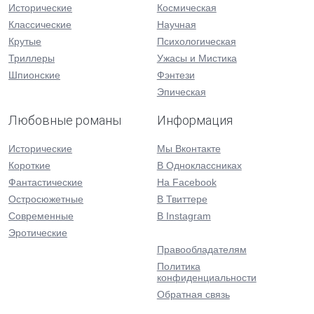
Исторические
Космическая
Классические
Научная
Крутые
Психологическая
Триллеры
Ужасы и Мистика
Шпионские
Фэнтези
Эпическая
Любовные романы
Информация
Исторические
Мы Вконтакте
Короткие
В Одноклассниках
Фантастические
На Facebook
Остросюжетные
В Твиттере
Современные
В Instagram
Эротические
Правообладателям
Политика
конфиденциальности
Обратная связь