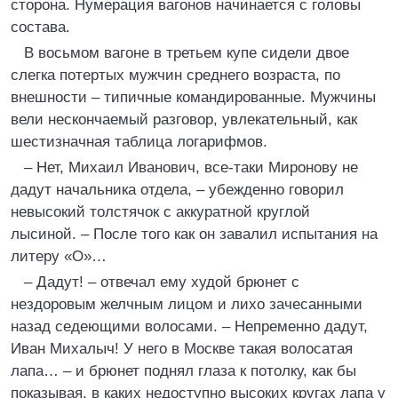
сторона. Нумерация вагонов начинается с головы
состава.
В восьмом вагоне в третьем купе сидели двое
слегка потертых мужчин среднего возраста, по
внешности – типичные командированные. Мужчины
вели нескончаемый разговор, увлекательный, как
шестизначная таблица логарифмов.
– Нет, Михаил Иванович, все-таки Миронову не
дадут начальника отдела, – убежденно говорил
невысокий толстячок с аккуратной круглой
лысиной. – После того как он завалил испытания на
литеру «О»…
– Дадут! – отвечал ему худой брюнет с
нездоровым желчным лицом и лихо зачесанными
назад седеющими волосами. – Непременно дадут,
Иван Михалыч! У него в Москве такая волосатая
лапа… – и брюнет поднял глаза к потолку, как бы
показывая, в каких недоступно высоких кругах лапа у