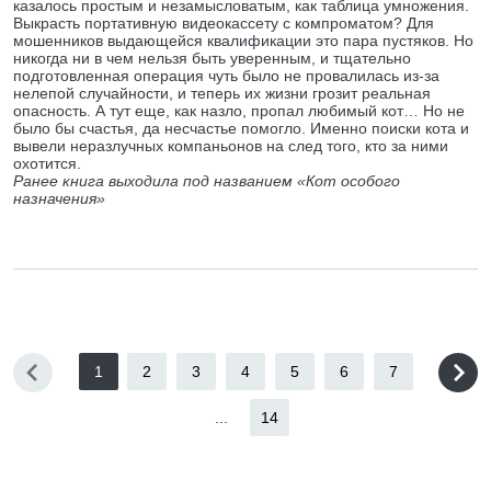
казалось простым и незамысловатым, как таблица умножения.
Выкрасть портативную видеокассету с компроматом? Для
мошенников выдающейся квалификации это пара пустяков. Но
никогда ни в чем нельзя быть уверенным, и тщательно
подготовленная операция чуть было не провалилась из-за
нелепой случайности, и теперь их жизни грозит реальная
опасность. А тут еще, как назло, пропал любимый кот… Но не
было бы счастья, да несчастье помогло. Именно поиски кота и
вывели неразлучных компаньонов на след того, кто за ними
охотится.
Ранее книга выходила под названием «Кот особого
назначения»
1
2
3
4
5
6
7
...
14