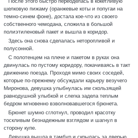
После этого быстро переоделась в кокетливую
шелковую пижаму (оранжевые коты и попугаи на
темно-синем фоне), достала кое-что из своего
собственного чемодана, сложила в большой
полиэтиленовый пакет и вышла в коридор.
Здесь она снова сделалась неторопливой и
полусонной.
С полотенцем на плече и пакетом в руках она
двинулась по пустому коридору, покачиваясь в такт
движению поезда. Проходя мимо своих соседей,
которые по-прежнему обсуждали карьеру везучего
Миронова, девушка улыбнулась им скользящей
равнодушной улыбкой и слегка задела теплым
бедром мгновенно взволновавшегося брюнета.
Брюнет шумно сглотнул, проводил красотку
тоскливым безнадежным взглядом и шагнул в
сторону купе.
Девушка вышла в тамбур и скрылась за дверью