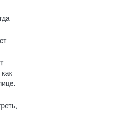
гда
ет
от
 как
лице.
треть,