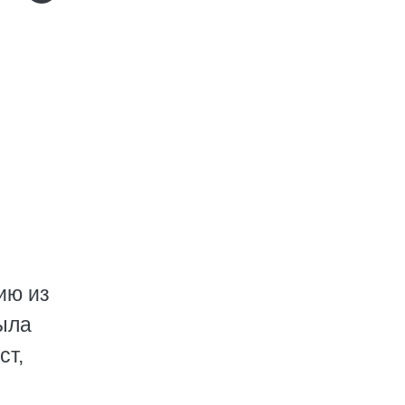
ию из
была
ст,