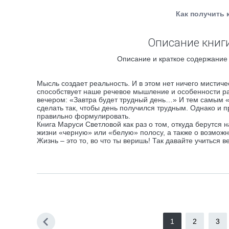
Как получить 
Описание книги
Описание и краткое содержание 
Мысль создает реальность. И в этом нет ничего мистич
способствует наше речевое мышление и особенности раб
вечером: «Завтра будет трудный день…» И тем самым «
сделать так, чтобы день получился трудным. Однако и 
правильно формулировать.
Книга Маруси Светловой как раз о том, откуда берутся
жизни «черную» или «белую» полосу, а также о возмож
Жизнь – это то, во что ты веришь! Так давайте учиться
1
2
3