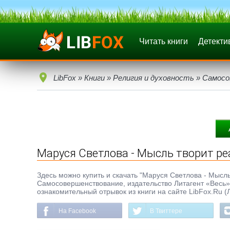
Читать книги
Детекти
LibFox
»
Книги
»
Религия и духовность
»
Самосо
Маруся Светлова - Мысль творит р
Здесь можно купить и скачать "Маруся Светлова - Мысль т
Самосовершенствование, издательство Литагент «Весь»
ознакомительный отрывок из книги на сайте LibFox.Ru (
На Facebook
В Твиттере