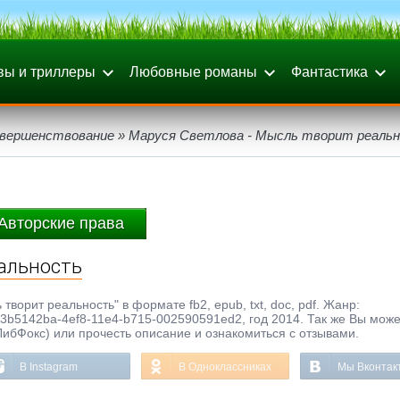
вы и триллеры
Любовные романы
Фантастика
вершенствование
» Маруся Светлова - Мысль творит реаль
Авторские права
еальность
ворит реальность" в формате fb2, epub, txt, doc, pdf. Жанр:
3b5142ba-4ef8-11e4-b715-002590591ed2, год 2014. Так же Вы може
ЛибФокс) или прочесть описание и ознакомиться с отзывами.
В Instagram
В Одноклассниках
Мы Вконтак