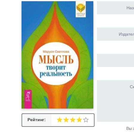
Наз
Издател
Ск
Рейтинг:
Вы 