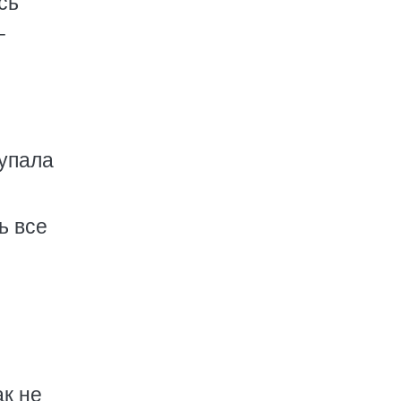
сь
–
:
купала
ь все
ак не