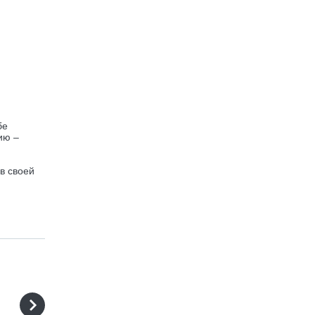
бе
ию –
в своей