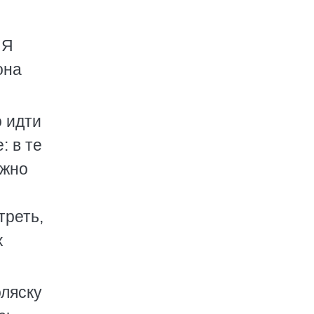
 Я
она
о идти
: в те
ужно
треть,
х
оляску