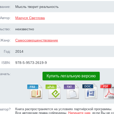
вание:
Мысль творит реальность
Автор:
Маруся Светлова
ьство:
неизвестно
Жанр:
Самосовершенствование
Год:
2014
ISBN:
978-5-9573-2619-9
ачать:
Купить легальную версию
автор?
Книга распространяется на условиях партнёрской программы.
Все авторские права соблюдены.
Напишите нам
, если Вы не с