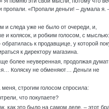
» Я помню эти свои мысли, потому что ве
и пропали. «Пропали деньги! – думала я. 
м и следа уже не было от очереди, и,
е и колясок, и робким голосом, с мыслью
» обратилась к продавщице, у которой по
ираться к директору магазина.
еще более неуверенная, продолжая думат
тся… Коляску не обменяют… Деньги не
меня, строгим голосом спросила:
трели, что покупаете?
к, как это было на самом деле, – этот бр