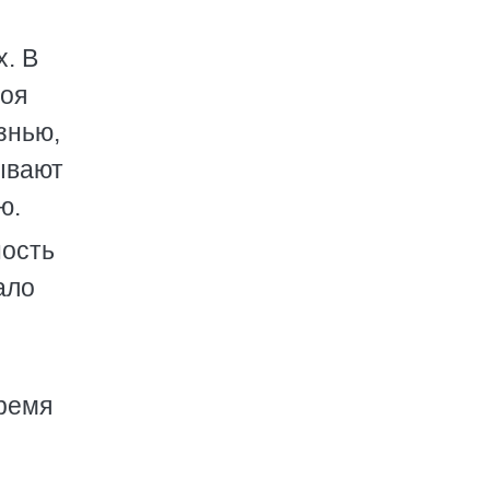
х. В
моя
знью,
ывают
ю.
ность
ало
время