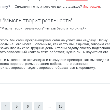
книгу?
Оплатили, но не знаете что делать дальше?
Инструкция
.
 "Мысль творит реальность"
"Мысль творит реальность" читать бесплатно онлайн.
еского. Мы сами программируем себя на успех или неудачу. Этому
оты нашего мозга. Вспомните, как часто мы, вздыхая, говорим се
заказываем» себе трудный день. Ставим задачу своему подсознан
противоположный «заказ» тоже работает, нужно лишь научиться его
 наши мысленные «команды» и к чему они приводят, как мы создаем 
ностях перепрограммирования собственного сознания.
 верить в хорошее, видеть хорошее, обращаться к хорошему.
4
5
6
7
...
15