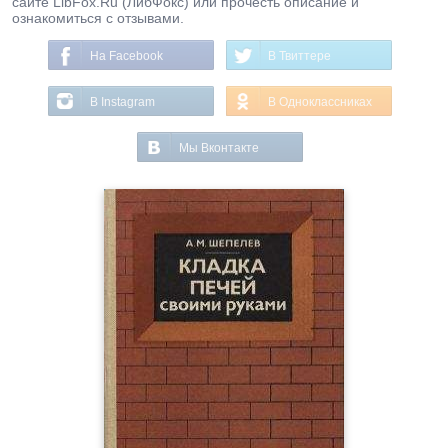
сайте LibFox.Ru (ЛибФокс) или прочесть описание и
ознакомиться с отзывами.
На Facebook
В Твиттере
В Instagram
В Одноклассниках
Мы Вконтакте