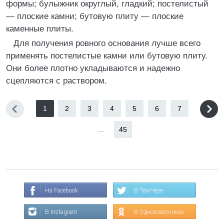
формы; булыжник округлый, гладкий; постелистый
— плоские камни; бутовую плиту — плоские
каменные плиты.
Для получения ровного основания лучше всего
применять постелистые камни или бутовую плиту.
Они более плотно укладываются и надежно
сцепляются с раствором.
1
2
3
4
5
6
7
...
45
На Facebook
В Твиттере
В Instagram
В Одноклассниках