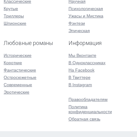
Классические
Научная
Крутые
Психологическая
Триллеры
Ужасы и Мистика
Шпионские
Фэнтези
Эпическая
Любовные романы
Информация
Исторические
Мы Вконтакте
Короткие
В Одноклассниках
Фантастические
На Facebook
Остросюжетные
В Твиттере
Современные
В Instagram
Эротические
Правообладателям
Политика
конфиденциальности
Обратная связь