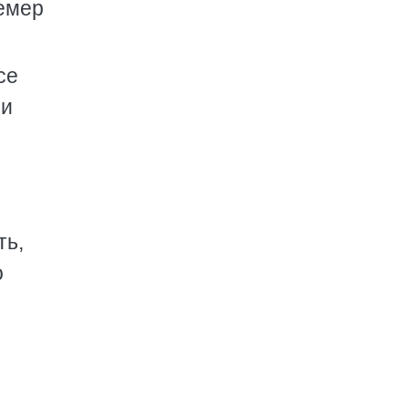
ремер
се
 и
ть,
о