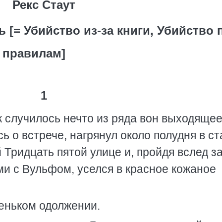
Рекс Стаут
[= Убийство из-за книги, Убийство 
правилам]
1
к случилось нечто из ряда вон выходящее
ь о встрече, нагрянул около полудня в с
Тридцать пятой улице и, пройдя вслед з
ми с Вульфом, уселся в красное кожаное
еньком одолжении.