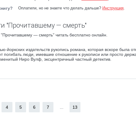
книгу?
Оплатили, но не знаете что делать дальше?
Инструкция
.
и "Прочитавшему — смерть"
 "Прочитавшему — смерть" читать бесплатно онлайн.
ью-йоркских издательств рукопись романа, которая вскоре была от
ют погибать люди, имевшие отношение к рукописи или просто держ
аменитый Ниро Вулф, эксцентричный частный детектив.
4
5
6
7
...
13