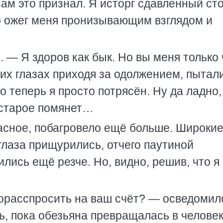
ам это признал. Я исторг сдавленный сто
ер ожег меня пронизывающим взглядом и
. — Я здоров как бык. Но вы меня только 
их глазах приходя за одолжением, пытал
то теперь я просто потрясён. Ну да ладно
 старое помянет…
расное, побагровело ещё больше. Широки
 глаза прищурились, отчего паутиной
ись ещё резче. Но, видно, решив, что я
 порасспросить на ваш счёт? — осведомил
ь, пока обезьяна превращалась в челове