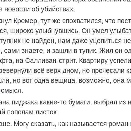
е новости об убийствах.
нул Кремер, тут же спохватился, что пос
ся, широко улыбнувшись. Он умел улыбат
ступник не найден, нам даже уцепиться не
, сами знаете, и зашли в тупик. Жил он од
ифта, на Салливан-стрит. Квартиру успел
ревернули всё верх дном, но прочесали к
шли, но вот одна вещица, возможно, она 
 смысл.
на пиджака какие-то бумаги, выбрал из 
ый пополам листок.
ане. Могу сказать, как называется роман 