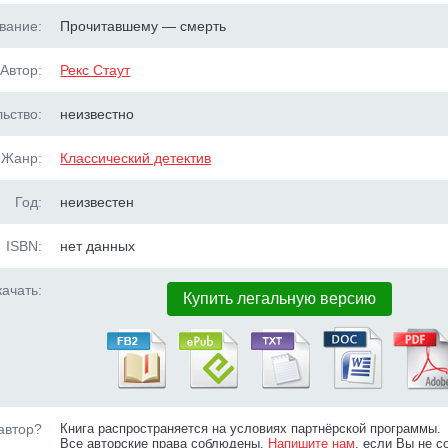
вание:
Прочитавшему — смерть
Автор:
Рекс Стаут
ьство:
неизвестно
Жанр:
Классический детектив
Год:
неизвестен
ISBN:
нет данных
ачать:
Купить легальную версию
автор?
Книга распространяется на условиях партнёрской программы.
Все авторские права соблюдены.
Напишите нам
, если Вы не с