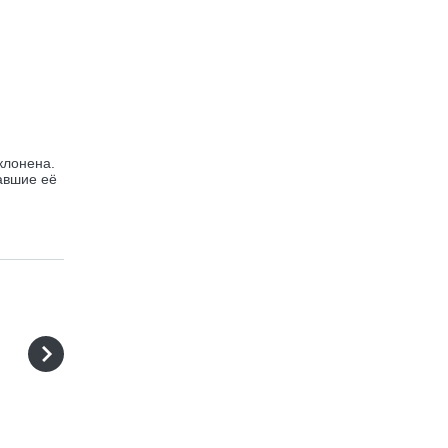
клонена.
авшие её