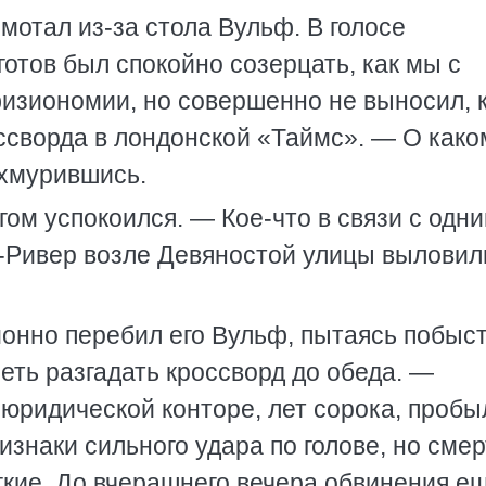
мотал из-за стола Вульф. В голосе
отов был спокойно созерцать, как мы с
физиономии, но совершенно не выносил, 
ссворда в лондонской «Таймс». — О како
ахмурившись.
ом успокоился. — Кое-что в связи с одн
-Ривер возле Девяностой улицы выловил
онно перебил его Вульф, пытаясь побыс
петь разгадать кроссворд до обеда. —
юридической конторе, лет сорока, пробы
изнаки сильного удара по голове, но смер
гкие. До вчерашнего вечера обвинения е