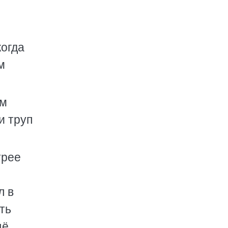
когда
м
им
и труп
трее
л в
ть
щё