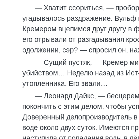
— Хватит ссориться, — пробор
угадывалось раздражение. Вульф г
Кремером вцепимся друг другу в 
его отрывали от разгадывания кро
одолжении, сэр? — спросил он, н
— Сущий пустяк, — Кремер миг
убийством… Неделю назад из Ист
утопленника. Его звали…
— Леонард Дайкс, — бесцерем
покончить с этим делом, чтобы ус
Доверенный делопроизводитель в 
воде около двух суток. Имеются пр
наступила от попадания воды в лё