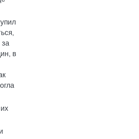
тупил
ься,
 за
ин, в
и
ак
могла
них
и