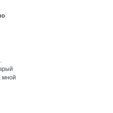
по
.
тарый
а мной