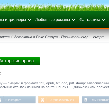
вы и триллеры
Любовные романы
Фантастика
сический детектив
» Рекс Стаут - Прочитавшему — смерть
Авторские права
ь
 — смерть" в формате fb2, epub, txt, doc, pdf. Жанр: Классический
ельный отрывок из книги на сайте LibFox.Ru (ЛибФокс) или прочес
В Instagram
В Одноклассниках
Мы Вконтак