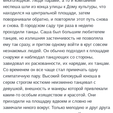
многолюдной. Люди парами, а то и компанией
неспеша шли из конца улицы к Дому культуры, что
находился на центральной площади, затем
поворачивали обратно, и повторяли этот путь снова
и снова. В городском саду три раза в неделю
проходили танцы. Саша был большим любителем
танцев, но излишняя застенчивость не позволяла
ему так сразу, и притом одному войти в круг совсем
незнакомых людей. Он обычно подходил к площадке
снаружи и наблюдал танцующих со стороны,
завидовал их раскованности, их нарядам, их танцам.
Со временем он все чаще стал примечать одну
симпатичную пару. Высокий белокурый юноша в
сером строгом костюме неизменно танцевал с
девушкой, внешность и манеры которой привлекали
каким-то особым изяществом и красотой. Они
приходили на площадку вдвоем и словно не
замечали никого вокруг. Только мелодию и друг друга