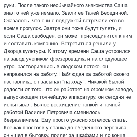
руки. После такого необычайного знакомства Саша
знал о ней уже немало. Звали ее Таней Бесединой.
Оказалось, что они с подружкой встречали его во
время прогулок. Завтра они тоже будут гулять, и
если Саша свободен, он может присоединится к ним
и составить компанию. Встретиться решили у
Дворца культуры. К этому времени Саша устроился
на завод учеником фрезеровщика и на следующее
утро, растворившись в людском потоке, он
направился на работу. Наблюдая за работой своего
наставника, он засыпал "на ходу". Никакой былой
радости от того, что он работает на огромном заводе,
выпускающем точнейшую аппаратуру, он сегодня не
испытывал. Былое восхищение тонкой и точной
работой Василия Петровича сменилось
безразличием. Ему просто ужасно хотелось спать.
Кое-как простояв у станка до обеденного перерыва,
он ушел в бытовку, прилег за шкафами и до конца