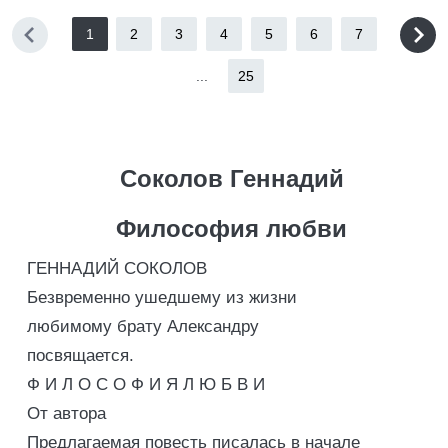
1
2
3
4
5
6
7
...
25
Соколов Геннадий
Философия любви
ГЕННАДИЙ СОКОЛОВ
Безвременно ушедшему из жизни
любимому брату Александру
посвящается.
Ф И Л О С О Ф И Я Л Ю Б В И
От автора
Предлагаемая повесть писалась в начале