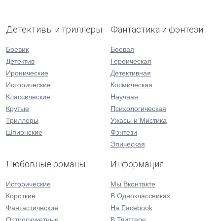
Детективы и триллеры
Фантастика и фэнтези
Боевик
Боевая
Детектив
Героическая
Иронические
Детективная
Исторические
Космическая
Классические
Научная
Крутые
Психологическая
Триллеры
Ужасы и Мистика
Шпионские
Фэнтези
Эпическая
Любовные романы
Информация
Исторические
Мы Вконтакте
Короткие
В Одноклассниках
Фантастические
На Facebook
Остросюжетные
В Твиттере