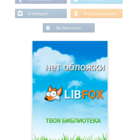
В Instagram
В Одноклассниках
Мы Вконтакте