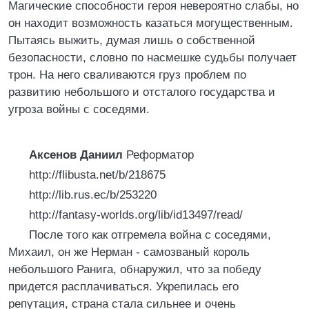
Магические способности героя невероятно слабы, но
он находит возможность казаться могущественным.
Пытаясь выжить, думая лишь о собственной
безопасности, словно по насмешке судьбы получает
трон. На него сваливаются груз проблем по
развитию небольшого и отсталого государства и
угроза войны с соседями.
Аксенов Даниил
Реформатор
http://flibusta.net/b/218675
http://lib.rus.ec/b/253220
http://fantasy-worlds.org/lib/id13497/read/
После того как отгремела война с соседями,
Михаил, он же Нерман - самозваный король
небольшого Ранига, обнаружил, что за победу
придется расплачиваться. Укрепилась его
репутация, страна стала сильнее и очень