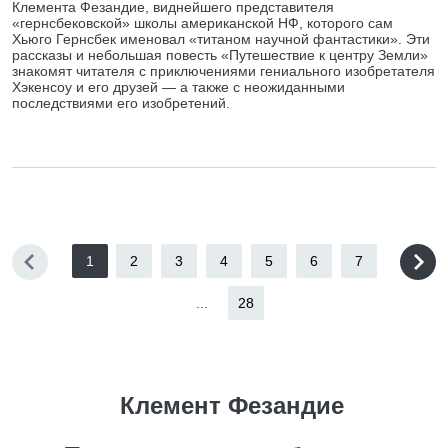
Клемента Фезандие, виднейшего представителя
«гернсбековской» школы американской НФ, которого сам
Хьюго Гернсбек именовал «титаном научной фантастики». Эти
рассказы и небольшая повесть «Путешествие к центру Земли»
знакомят читателя с приключениями гениального изобретателя
Хэкенсоу и его друзей — а также с неожиданными
последствиями его изобретений.
1
2
3
4
5
6
7
...
28
Клемент Фезандие