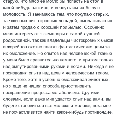
старую, что мясо ее могло бы попасть на стол в
какой-нибудь пансион, и вернуть им их былую
молодость. Я занимаюсь тем, что покупаю старых,
заезженных чистокровных лошадей, омолаживаю их
и затем продаю с хорошей прибылью. Особенно
меня интересуют экземпляры с самой лучшей
родословной, так как владельцы чистокровных быков
и жеребцов охотно платят фантастические цены за
их омоложение. Но опытов над человеческой тканью
у меня было сравнительно немного, и притом только
над ампутированными руками и ногами. Никогда я не
производил опыта над целым человеческим телом.
Кроме того, хотя я успешно омолаживал животных,
но я еще не нашел способа приостановить
прекращение процесса метаболизма. Другими
словами, если даже мне удастся опыт над вами, вы
будете становиться все моложе и моложе, пока мне
не посчастливится найти какое-нибудь противоядие.