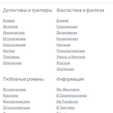
Детективы и триллеры
Фантастика и фэнтези
Боевик
Боевая
Детектив
Героическая
Иронические
Детективная
Исторические
Космическая
Классические
Научная
Крутые
Психологическая
Триллеры
Ужасы и Мистика
Шпионские
Фэнтези
Эпическая
Любовные романы
Информация
Исторические
Мы Вконтакте
Короткие
В Одноклассниках
Фантастические
На Facebook
Остросюжетные
В Твиттере