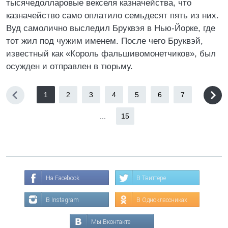
тысячедолларовые векселя казначейства, что
казначейство само оплатило семьдесят пять из них.
Вуд самолично выследил Бруквэя в Нью-Йорке, где
тот жил под чужим именем. После чего Бруквэй,
известный как «Король фальшивомонетчиков», был
осужден и отправлен в тюрьму.
1
2
3
4
5
6
7
...
15
На Facebook
В Твиттере
В Instagram
В Одноклассниках
Мы Вконтакте