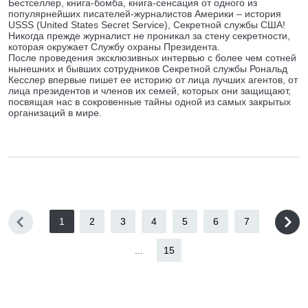
Бестселлер, книга-бомба, книга-сенсация от одного из
популярнейших писателей-журналистов Америки – история
USSS (United States Secret Service), Секретной службы США!
Никогда прежде журналист не проникал за стену секретности,
которая окружает Службу охраны Президента.
После проведения эксклюзивных интервью с более чем сотней
нынешних и бывших сотрудников Секретной службы Рональд
Кесслер впервые пишет ее историю от лица лучших агентов, от
лица президентов и членов их семей, которых они защищают,
посвящая нас в сокровенные тайны одной из самых закрытых
организаций в мире.
1
2
3
4
5
6
7
...
15