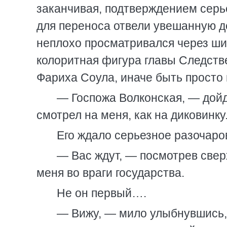
заканчивая, подтверждением серь
для переноса отвели увешанную до
неплохо просматривался через ши
колоритная фигура главы Следств
Фариха Соула, иначе быть просто 
— Госпожа Волконская, — дойдя
смотрел на меня, как на диковинк
Его ждало серьезное разочаров
— Вас ждут, — посмотрев свер
меня во враги государства.
Не он первый….
— Вижу, — мило улыбнувшись, о