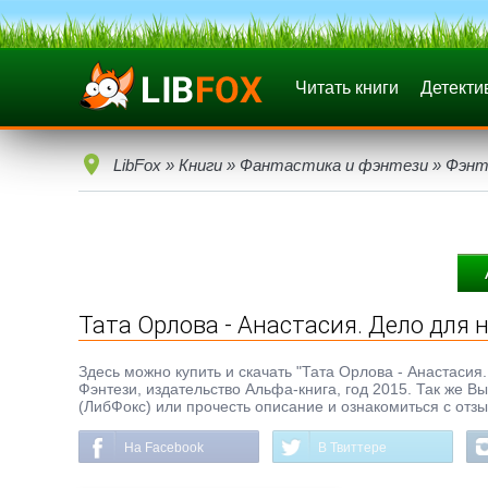
Читать книги
Детекти
LibFox
»
Книги
»
Фантастика и фэнтези
»
Фэнт
Тата Орлова - Анастасия. Дело для
Здесь можно купить и скачать "Тата Орлова - Анастасия.
Фэнтези, издательство Альфа-книга, год 2015. Так же В
(ЛибФокс) или прочесть описание и ознакомиться с отз
На Facebook
В Твиттере