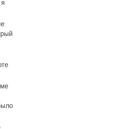
 я
не
орый
оте
юме
было
о