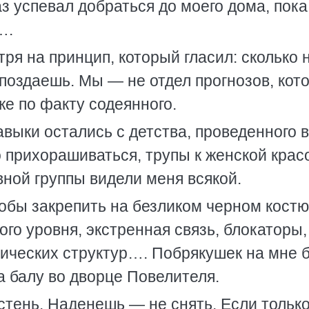
з успевал добраться до моего дома, пока
….
ря на принцип, который гласил: сколько 
опоздаешь. Мы — не отдел прогнозов, кот
е по факту содеянного.
выки остались с детства, проведенного в
о прихорашиваться, трупы к женской крас
вной группы видели меня всякой.
обы закрепить на безликом черном кост
ого уровня, экстренная связь, блокаторы,
гических структур…. Побрякушек на мне 
а балу во дворце Повелителя.
тень. Наденешь — не снять. Если тольк