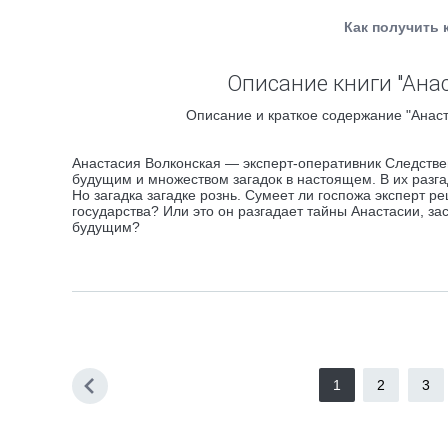
Как получить 
Описание книги "Ана
Описание и краткое содержание "Анаст
Анастасия Волконская — эксперт-оперативник Следств
будущим и множеством загадок в настоящем. В их разга
Но загадка загадке рознь. Сумеет ли госпожа эксперт р
государства? Или это он разгадает тайны Анастасии, 
будущим?
1
2
3