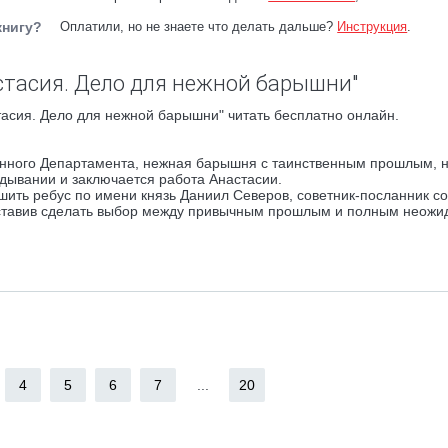
книгу?
Оплатили, но не знаете что делать дальше?
Инструкция
.
стасия. Дело для нежной барышни"
асия. Дело для нежной барышни" читать бесплатно онлайн.
енного Департамента, нежная барышня с таинственным прошлым, 
дывании и заключается работа Анастасии.
ешить ребус по имени князь Даниил Северов, советник-посланник с
заставив сделать выбор между привычным прошлым и полным неожи
4
5
6
7
...
20