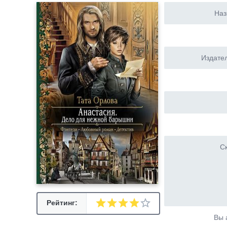
Наз
Издател
Ск
Рейтинг:
Вы 