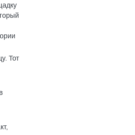
щадку
оторый
гории
у. Тот
в
кт,