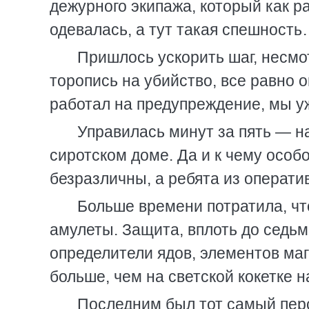
дежурного экипажа, который как ра
одевалась, а тут такая спешность
Пришлось ускорить шаг, несмот
торопись на убийство, все равно 
работал на предупреждение, мы уж
Управилась минут за пять — на
сиротском доме. Да и к чему особ
безразличны, а ребята из операти
Больше времени потратила, чт
амулеты. Защита, вплоть до седьм
определители ядов, элементов ма
больше, чем на светской кокетке н
Последним был тот самый перс