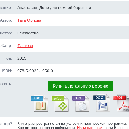
вание:
Анастасия. Дело для нежной барышни
Автор:
Тата Орлова
ьство:
неизвестно
Жанр:
Фэнтези
Год:
2015
ISBN:
978-5-9922-1950-0
ачать:
Купить легальную версию
автор?
Книга распространяется на условиях партнёрской программы.
Все авторские права соблюдены.
Напишите нам
, если Вы не с