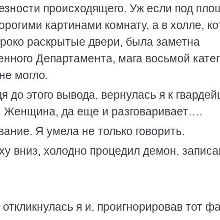
езности происходящего. Уж если под пло
рогими картинами комнату, а в холле, к
роко раскрытые двери, была заметна
енного Департамента, мага восьмой кате
не могло.
 до этого вывода, вернулась я к гвардейц
у. Женщина, да еще и разговаривает….
ание. Я умела не только говорить.
ху вниз, холодно процедил демон, записа
ткликнулась я и, проигнорировав тот фа