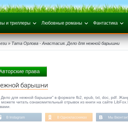
вы и триллеры
Любовные романы
Фантастика
ези
» Тата Орлова - Анастасия. Дело для нежной барышни
Авторские права
 нежной барышни
 Дело для нежной барышни" в формате fb2, epub, txt, doc, pdf. Жан
ы можете читать ознакомительный отрывок из книги на сайте LibFox
ывами.
В Instagram
В Одноклассниках
Мы Вконтак