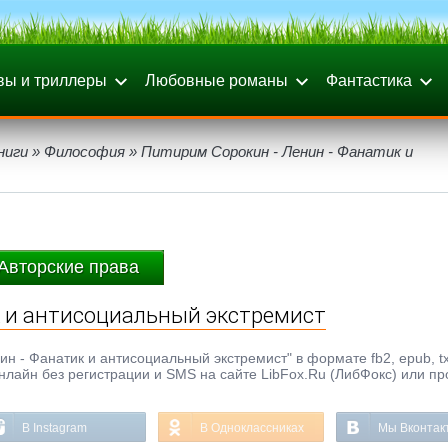
вы и триллеры
Любовные романы
Фантастика
ниги
»
Философия
» Питирим Сорокин - Ленин - Фанатик и
Авторские права
к и антисоциальный экстремист
н - Фанатик и антисоциальный экстремист" в формате fb2, epub, txt
нлайн без регистрации и SMS на сайте LibFox.Ru (ЛибФокс) или пр
В Instagram
В Одноклассниках
Мы Вконтак