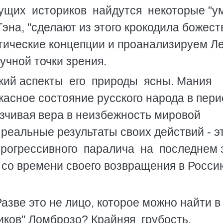
удущих историков найдутся некоторые "у
эна, "сделают из этого крокодила божест
тические концепции и проанализируем Л
учной точки зрения.
ский аспекты его природы ясны. Мания
жасное состояние русского народа в пери
язчивая вера в неизбежность мировой
реальные результаты своих действий - э
прогрессивного паралича на последнем 
н со времени своего возвращения в Росс
азве это не лицо, которое можно найти в
ков" Ломброзо? Крайняя грубость,