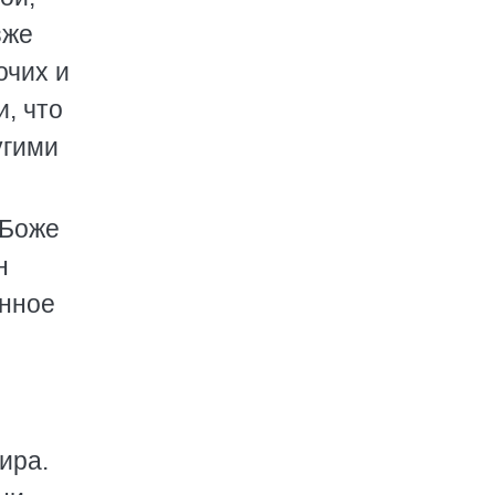
зже
очих и
, что
угими
"Боже
н
анное
ира.