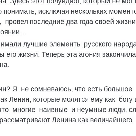
а. Здесь этот полуидиот, который не мог 
то понимать, исключая нескольких момент
 провел последние два года своей жизни
янии...
онимали лучшие элементы русского народ
 его жизни. Теперь эта агония закончила
на.
ин? Я не сомневаюсь, что есть большое
как Ленин, которые молятся ему как богу
 что многие наивные и неумные люди, с
рассматривают Ленина как величайшего