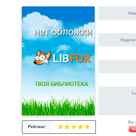
Наз
Издател
Ск
Вы 
Рейтинг:
Ж