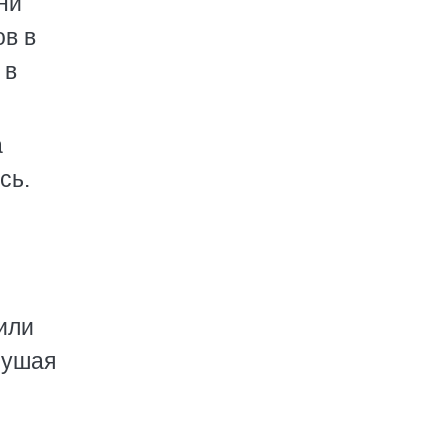
ни
ов в
 в
а
сь.
 или
лушая