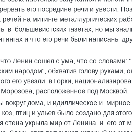
рервать его посредине речи и увести. По
х речей на митинге металлургических раб
ы в большевистских газетах, но мы знали
итингах и что его речи были написаны др
что Ленин сошел с ума, что со словами: 
ским народом", обхватив голову руками, о
ого его увезли в Горки, национализиров
 Морозова, расположенное под Москвой.
 вокруг дома, и идиллическое и мирное
 коз, птиц и ульев было создано для этого
я стена укрыла мир от Ленина и его от м