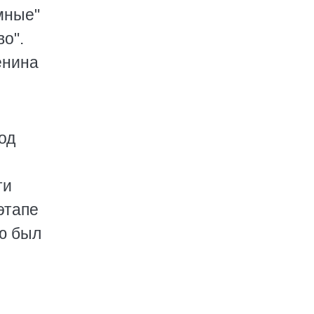
мные"
во".
енина
од
ти
этапе
ию был