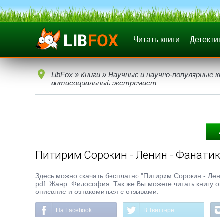
Читать книги
Детекти
LibFox
»
Книги
»
Научные и научно-популярные к
антисоциальный экстремист
Питирим Сорокин - Ленин - Фанати
Здесь можно скачать бесплатно "Питирим Сорокин - Лени
pdf. Жанр: Философия. Так же Вы можете читать книгу о
описание и ознакомиться с отзывами.
На Facebook
В Твиттере