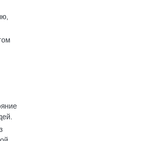
лю,
том
ояние
дей.
з
ой,