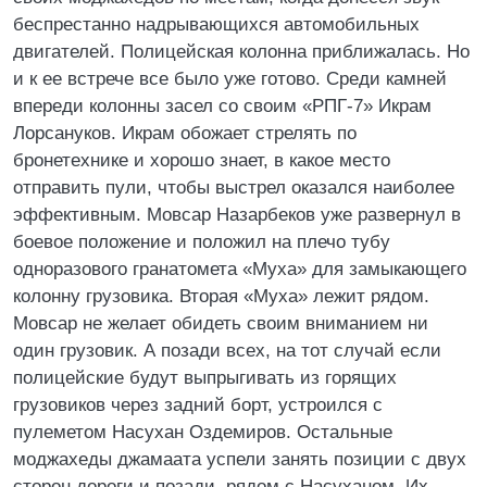
беспрестанно надрывающихся автомобильных
двигателей. Полицейская колонна приближалась. Но
и к ее встрече все было уже готово. Среди камней
впереди колонны засел со своим «РПГ-7» Икрам
Лорсануков. Икрам обожает стрелять по
бронетехнике и хорошо знает, в какое место
отправить пули, чтобы выстрел оказался наиболее
эффективным. Мовсар Назарбеков уже развернул в
боевое положение и положил на плечо тубу
одноразового гранатомета «Муха» для замыкающего
колонну грузовика. Вторая «Муха» лежит рядом.
Мовсар не желает обидеть своим вниманием ни
один грузовик. А позади всех, на тот случай если
полицейские будут выпрыгивать из горящих
грузовиков через задний борт, устроился с
пулеметом Насухан Оздемиров. Остальные
моджахеды джамаата успели занять позиции с двух
сторон дороги и позади, рядом с Насуханом. Их