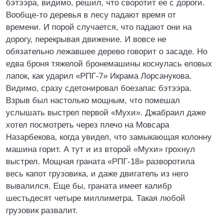
бэтээра, видимо, решил, что своротит ее с дороги.
Вообще-то деревья в лесу падают время от
времени. И порой случается, что падают они на
дорогу, перекрывая движение. И вовсе не
обязательно лежавшее дерево говорит о засаде. Но
едва броня тяжелой бронемашины коснулась еловых
лапок, как ударил «РПГ-7» Икрама Лорсанукова.
Видимо, сразу сдетонировал боезапас бэтээра.
Взрыв был настолько мощным, что помешал
услышать выстрел первой «Мухи». Джабраил даже
хотел посмотреть через плечо на Мовсара
Назарбекова, когда увидел, что замыкающая колонну
машина горит. А тут и из второй «Мухи» грохнул
выстрел. Мощная граната «РПГ-18» разворотила
весь капот грузовика, и даже двигатель из него
вывалился. Еще бы, граната имеет калибр
шестьдесят четыре миллиметра. Такая любой
грузовик развалит.