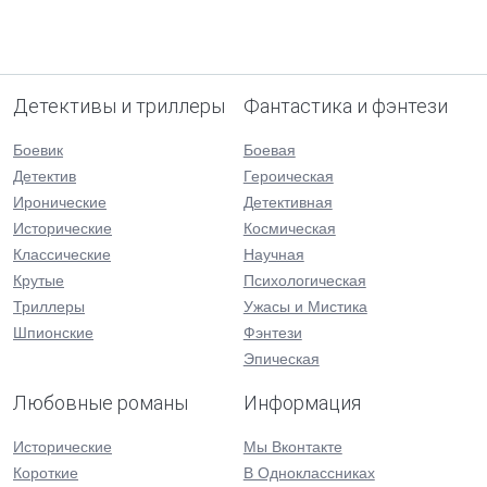
Детективы и триллеры
Фантастика и фэнтези
Боевик
Боевая
Детектив
Героическая
Иронические
Детективная
Исторические
Космическая
Классические
Научная
Крутые
Психологическая
Триллеры
Ужасы и Мистика
Шпионские
Фэнтези
Эпическая
Любовные романы
Информация
Исторические
Мы Вконтакте
Короткие
В Одноклассниках