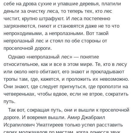
себе на дрова сухие и упавшие деревья, платили
деньги за очистку леса, то теперь тех, кто лес
чистит, крупно штрафуют. И леса постепенно
загрязняются, гниют и становятся даже не то что
непроходимыми, а непролазными. Вот такой
непролазный лес и стоял по обе стороны от
проселочной дороги.
Однако «непролазный лес» — понятие
относительное, как и все в этом мире. Те, кто в лесу
или около него обитают, его знают и прокладывают
тропы там, где, кажется, и проложить их невозможно.
Они знают, где следует пригнуться, где проползти на
четвереньках, чтобы вдвое, если не втрое, сократить
путь.
Так вот, сокращая путь, они и вышли к проселочной
дороге. И вовремя вышли. Амир Джабраил
Исрапилович Уматгиреев только успел расставить
своих моджахедов по местам, когда донесся звук