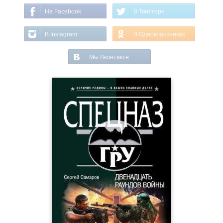
На Facebook
В Твиттере
В Instagram
В Одноклассниках
Мы Вконтакте