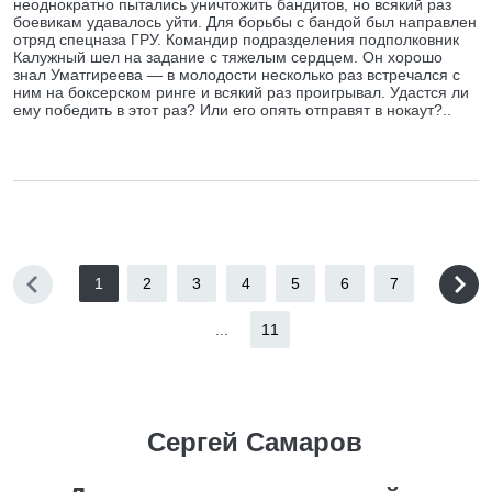
неоднократно пытались уничтожить бандитов, но всякий раз
боевикам удавалось уйти. Для борьбы с бандой был направлен
отряд спецназа ГРУ. Командир подразделения подполковник
Калужный шел на задание с тяжелым сердцем. Он хорошо
знал Уматгиреева — в молодости несколько раз встречался с
ним на боксерском ринге и всякий раз проигрывал. Удастся ли
ему победить в этот раз? Или его опять отправят в нокаут?..
1
2
3
4
5
6
7
...
11
Сергей Самаров