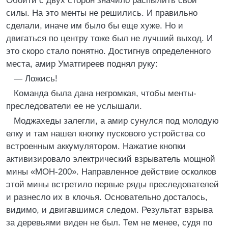
Обойти с двух сторон значило распылить свои
силы. На это менты не решились. И правильно
сделали, иначе им было бы еще хуже. Но и
двигаться по центру тоже был не лучший выход. И
это скоро стало понятно. Достигнув определенного
места, амир Уматгиреев поднял руку:
— Ложись!
Команда была дана негромкая, чтобы менты-
преследователи ее не услышали.
Моджахеды залегли, а амир сунулся под молодую
елку и там нашел кнопку пускового устройства со
встроенным аккумулятором. Нажатие кнопки
активизировало электрический взрыватель мощной
мины «МОН-200». Направленное действие осколков
этой мины встретило первые ряды преследователей
и разнесло их в клочья. Основательно досталось,
видимо, и двигавшимся следом. Результат взрыва
за деревьями виден не был. Тем не менее, судя по