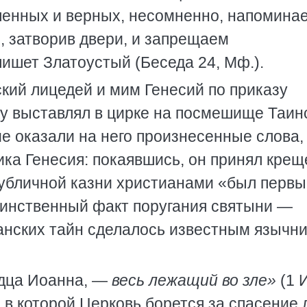
шенных и верных, несомненно, напомина
, затворив двери, и запрещаем
ишет Златоустый (Беседа 24, Мф.).
кий лицедей и мим Генесий по приказу
ду выставлял в цирке на посмешище Таин
е оказали на него произнесенные слова,
ика Генесия: покаявшись, он принял кре
публичной казни христианами «был перв
единственный факт поругания святыни —
ианских тайн сделалось известным язычн
дца Иоанна, —
весь лежащий во зле»
(1 
а, в которой Церковь борется за спасение