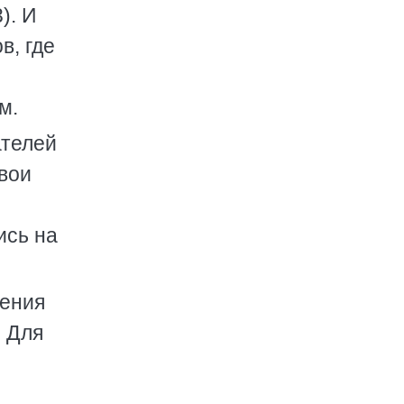
). И
в, где
м.
ателей
вои
ись на
нения
. Для