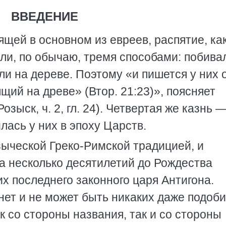
ВВЕДЕНИЕ
ящей в основном из евреев, распятие, ка
или, по обычаю, тремя способами: побива
и на дереве. Поэтому «и пишется у них 
щий на древе» (Втор. 21:23)», поясняет
зыск, ч. 2, гл. 24). Четвертая же казнь 
ась у них в эпоху Царств.
зыческой Греко-Римской традицией, и
а несколько десятилетий до Рождества
их последнего законного царя Антигона.
нет и не может быть никаких даже подоб
ак со стороны названия, так и со стороны