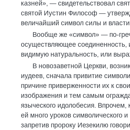
казней», — свидетельствовал свя
святой Иустин Философ — утвержда
величайший символ силы и власти 
Вообще же «символ» — по-греч
осуществляющее соединенность, 
видимую натуральность, или выр
В новозаветной Церкви, возни
иудеев, сначала привитие символ
причине приверженности их к сво
изображения и тем самым огражда
языческого идолобесия. Впрочем, 
ей много уроков символического и
запретив пророку Иезекилю говори