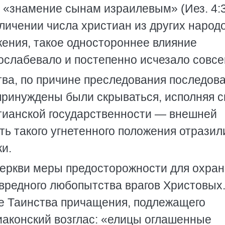
«знамение сынам израилевым» (Иез. 4:3
личении числа христиан из других народо
ения, такое одностороннее влияние
 ослабевало и постепенно исчезало совсе
тва, по причине преследования последов
 принуждены были скрываться, исполняя с
стианской государственности — внешней
ь такого угнетенного положения отразил
и.
Церкви меры предосторожности для охра
овредного любопытства врагов Христовых
е Таинства причащения, подлежащего
аконский возглас: «елицы оглашенные