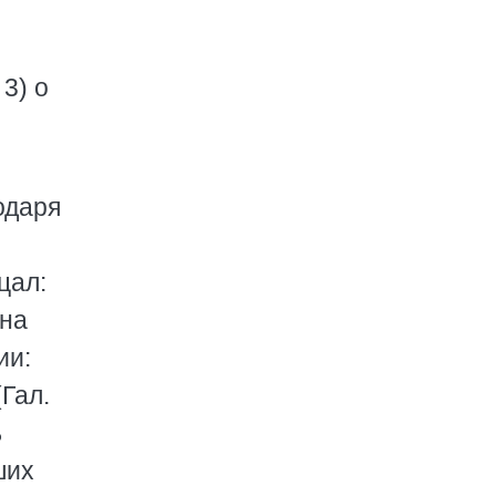
3) о
одаря
цал:
она
ии:
Гал.
ь
ших