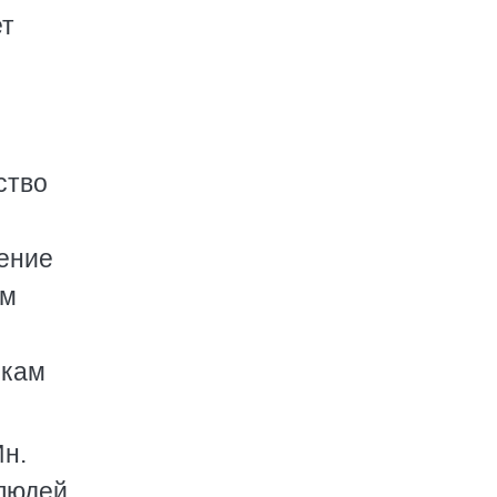
ет
ство
щение
ым
икам
Ин.
 людей