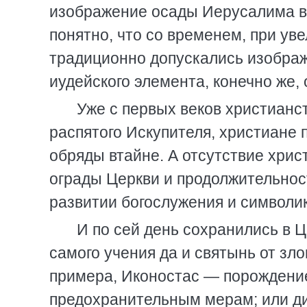
изображение осады Иерусалима в 
понятно, что со временем, при уве
традиционно допускались изображ
иудейского элемента, конечно же,
Уже с первых веков христианс
распятого Искупителя, христиане
обряды втайне. А отсутствие хри
ограды Церкви и продолжительност
развитии богослужения и символик
И по сей день сохранились в 
самого учения да и святынь от зл
примера, Иконостас — порождени
предохранительным мерам; или ди