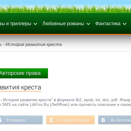
вы и триллеры
Любовные романы
Фантастика
ь - История развития креста
Авторские права
звития креста
История развития креста" в формате fb2, epub, txt, doc, pdf. Жанр
и SMS на сайте LibFox.Ru (ЛибФокс) или прочесть описание и озна
В Instagram
В Одноклассниках
Мы Вконтак