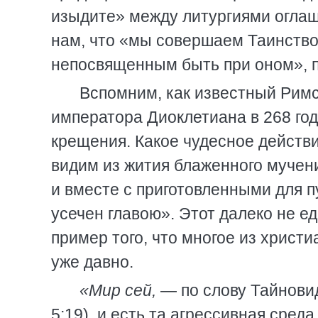
изыдите» между литургиями огла
нам, что «мы совершаем Таинство
непосвященным быть при оном», п
Вспомним, как известный Римс
императора Диоклетиана в 268 го
крещения. Какое чудесное действи
видим из жития блаженного мучен
и вместе с приготовленными для 
усечен главою». Этот далеко не 
пример того, что многое из христ
уже давно.
«Мир сей,
— по слову Тайнови
5:19), и есть та агрессивная сред