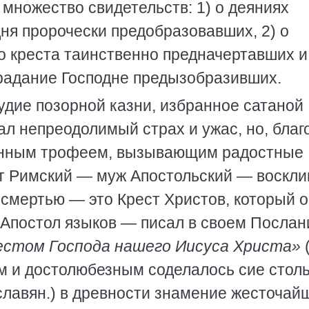
 множество свидетельств: 1) о деяниях
дня пророчески предобразовавших, 2) о
о креста таинственно предначертавших и 
традание Господне предызобразивших.
удие позорной казни, избранное сатаной
л непреодолимый страх и ужас, но, благ
ланным трофеем, вызывающим радостные
ит Римский — муж Апостольский — воскли
 смертью — это Крест Христов, который 
 Апостол языков — писал в своем Послан
естом Господа нашего Иисуса Христа»
(
ым и достолюбезным соделалось сие стол
славян.) в древности знамение жесточай