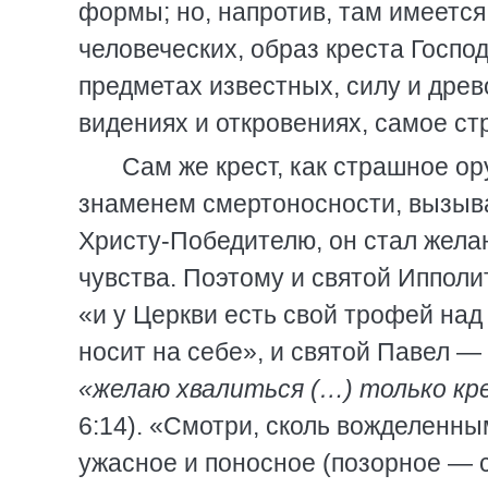
формы; но, напротив, там имеется
человеческих, образ креста Госпо
предметах известных, силу и древ
видениях и откровениях, самое с
Сам же крест, как страшное ор
знаменем смертоносности, вызыва
Христу-Победителю, он стал же
чувства. Поэтому и святой Иппол
«и у Церкви есть свой трофей над
носит на себе», и святой Павел —
«желаю хвалиться (…) только кр
6:14). «Смотри, сколь вожделенн
ужасное и поносное (позорное — 