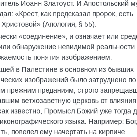
титель Иоанн Златоуст. И Апостольский 
л: «Крест, как предсказал пророк, есть
Христовой» (Апология, § 55).
ески «соединение», и означает или сред
или обнаружение невидимой реальности 
ажаемость понятия изображением.
кшей в Палестине в основном из бывших
ических изображений было затруднено по
им прежним преданиям, строго запрещав
вшим ветхозаветную церковь от влияния
как известно, Промысл Божий уже тогда 
 иконографического языка. Например: Бог
ть, повелел ему начертать на кирпиче