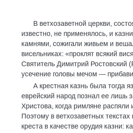
В ветхозаветной церкви, состо
известно, не применялось, и казн
камнями, сожигали живьем и вешал
висельниках: «проклят всякий вися
Святитель Димитрий Ростовский (Ро
усечение головы мечом — прибавил
А крестная казнь была тогда я
еврейский народ познал ее лишь з
Христова, когда римляне распяли 
Поэтому в ветхозаветных текстах 
креста в качестве орудия казни: к