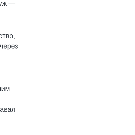
муж —
ство,
через
шим
давал
,