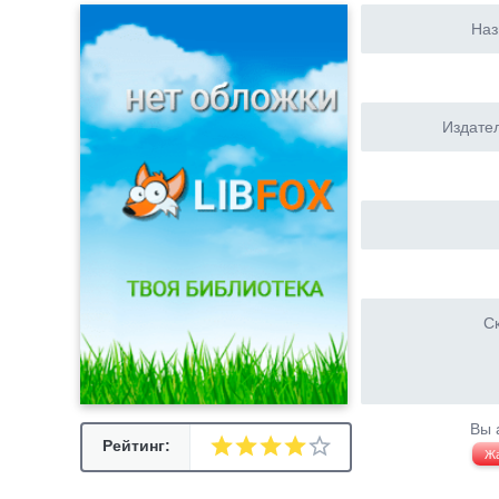
Наз
Издател
Ск
Вы 
Рейтинг:
Ж