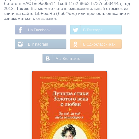
Литагент «АСТ»c9a05514-1ce6-11e2-86b3-b737ee03444a, год
2012. Так же Вы можете читать ознакомительный отрывок из
книги на сайте LibFox.Ru (ЛибФокс) или прочесть описание и
ознакомиться с отзывами.
На Facebook
В Твиттере
В Instagram
В Одноклассниках
Мы Вконтакте