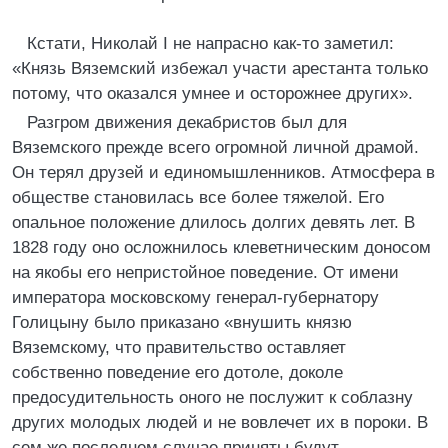
Кстати, Николай I не напрасно как-то заметил:
«Князь Вяземский избежал участи арестанта только
потому, что оказался умнее и осторожнее других».
Разгром движения декабристов был для
Вяземского прежде всего огромной личной драмой.
Он терял друзей и единомышленников. Атмосфера в
обществе становилась все более тяжелой. Его
опальное положение длилось долгих девять лет. В
1828 году оно осложнилось клеветническим доносом
на якобы его непристойное поведение. От имени
императора московскому генерал-губернатору
Голицыну было приказано «внушить князю
Вяземскому, что правительство оставляет
собственно поведение его дотоле, доколе
предосудительность оного не послужит к соблазну
других молодых людей и не вовлечет их в пороки. В
сем же последнем случае приняты будут