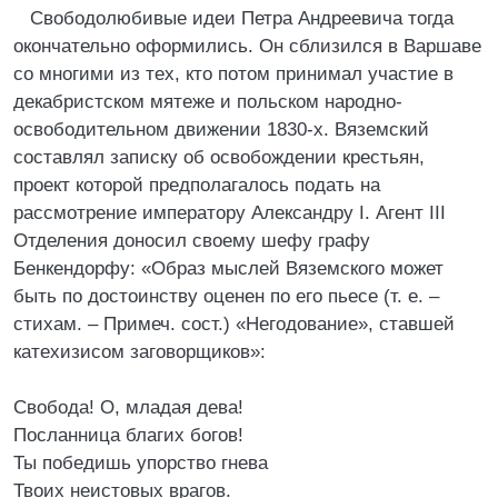
Свободолюбивые идеи Петра Андреевича тогда
окончательно оформились. Он сблизился в Варшаве
со многими из тех, кто потом принимал участие в
декабристском мятеже и польском народно-
освободительном движении 1830-х. Вяземский
составлял записку об освобождении крестьян,
проект которой предполагалось подать на
рассмотрение императору Александру I. Агент III
Отделения доносил своему шефу графу
Бенкендорфу: «Образ мыслей Вяземского может
быть по достоинству оценен по его пьесе (т. е. –
стихам. – Примеч. сост.) «Негодование», ставшей
катехизисом заговорщиков»:
Свобода! О, младая дева!
Посланница благих богов!
Ты победишь упорство гнева
Твоих неистовых врагов.