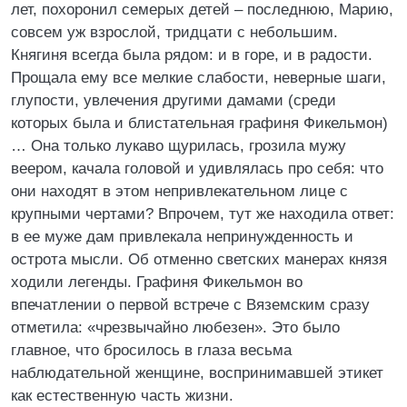
лет, похоронил семерых детей – последнюю, Марию,
совсем уж взрослой, тридцати с небольшим.
Княгиня всегда была рядом: и в горе, и в радости.
Прощала ему все мелкие слабости, неверные шаги,
глупости, увлечения другими дамами (среди
которых была и блистательная графиня Фикельмон)
… Она только лукаво щурилась, грозила мужу
веером, качала головой и удивлялась про себя: что
они находят в этом непривлекательном лице с
крупными чертами? Впрочем, тут же находила ответ:
в ее муже дам привлекала непринужденность и
острота мысли. Об отменно светских манерах князя
ходили легенды. Графиня Фикельмон во
впечатлении о первой встрече с Вяземским сразу
отметила: «чрезвычайно любезен». Это было
главное, что бросилось в глаза весьма
наблюдательной женщине, воспринимавшей этикет
как естественную часть жизни.