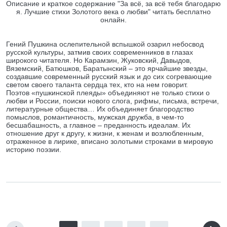
Описание и краткое содержание "За всё, за всё тебя благодарю
я. Лучшие стихи Золотого века о любви" читать бесплатно
онлайн.
Гений Пушкина ослепительной вспышкой озарил небосвод
русской культуры, затмив своих современников в глазах
широкого читателя. Но Карамзин, Жуковский, Давыдов,
Вяземский, Батюшков, Баратынский – это ярчайшие звезды,
создавшие современный русский язык и до сих согревающие
светом своего таланта сердца тех, кто на нем говорит.
Поэтов «пушкинской плеяды» объединяют не только стихи о
любви и России, поиски нового слога, рифмы, письма, встречи,
литературные общества… Их объединяет благородство
помыслов, романтичность, мужская дружба, в чем-то
бесшабашность, а главное – преданность идеалам. Их
отношение друг к другу, к жизни, к женам и возлюбленным,
отраженное в лирике, вписано золотыми строками в мировую
историю поэзии.