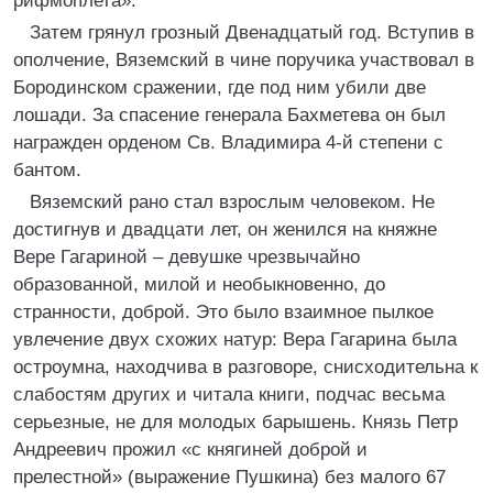
рифмоплета».
Затем грянул грозный Двенадцатый год. Вступив в
ополчение, Вяземский в чине поручика участвовал в
Бородинском сражении, где под ним убили две
лошади. За спасение генерала Бахметева он был
награжден орденом Св. Владимира 4-й степени с
бантом.
Вяземский рано стал взрослым человеком. Не
достигнув и двадцати лет, он женился на княжне
Вере Гагариной – девушке чрезвычайно
образованной, милой и необыкновенно, до
странности, доброй. Это было взаимное пылкое
увлечение двух схожих натур: Вера Гагарина была
остроумна, находчива в разговоре, снисходительна к
слабостям других и читала книги, подчас весьма
серьезные, не для молодых барышень. Князь Петр
Андреевич прожил «с княгиней доброй и
прелестной» (выражение Пушкина) без малого 67