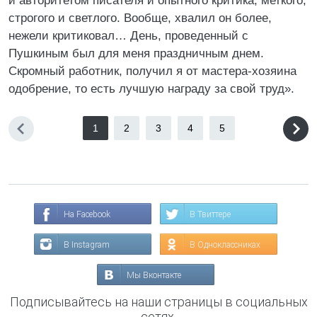
и авторитетом писателя и опытного критика, меткого,
строгого и светлого. Вообще, хвалил он более,
нежели критиковал… День, проведенный с
Пушкиным был для меня праздничным днем.
Скромный работник, получил я от мастера-хозяина
одобрение, то есть лучшую награду за свой труд».
1
2
3
4
5
На Facebook
В Твиттере
В Instagram
В Одноклассниках
Мы Вконтакте
Подписывайтесь на наши страницы в социальных
сетях.