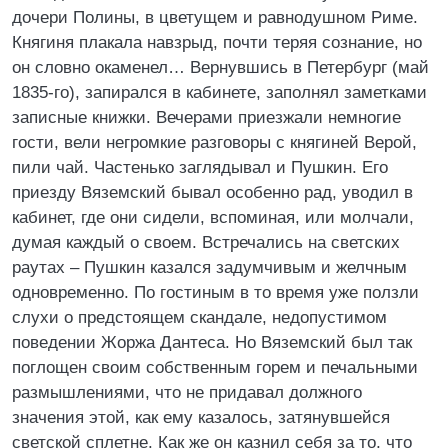
дочери Полины, в цветущем и равнодушном Риме.
Княгиня плакала навзрыд, почти теряя сознание, но
он словно окаменел… Вернувшись в Петербург (май
1835-го), запирался в кабинете, заполнял заметками
записные книжки. Вечерами приезжали немногие
гости, вели негромкие разговоры с княгиней Верой,
пили чай. Частенько заглядывал и Пушкин. Его
приезду Вяземский бывал особенно рад, уводил в
кабинет, где они сидели, вспоминая, или молчали,
думая каждый о своем. Встречались на светских
раутах – Пушкин казался задумчивым и желчным
одновременно. По гостиным в то время уже ползли
слухи о предстоящем скандале, недопустимом
поведении Жоржа Дантеса. Но Вяземский был так
поглощен своим собственным горем и печальными
размышлениями, что не придавал должного
значения этой, как ему казалось, затянувшейся
светской сплетне. Как же он казнил себя за то, что