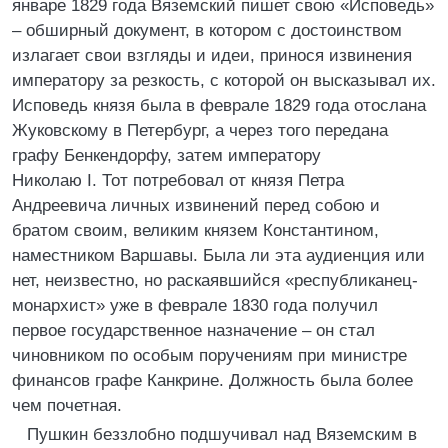
январе 1829 года Вяземский пишет свою «Исповедь»
– обширный документ, в котором с достоинством
излагает свои взгляды и идеи, принося извинения
императору за резкость, с которой он высказывал их.
Исповедь князя была в феврале 1829 года отослана
Жуковскому в Петербург, а через того передана
графу Бенкендорфу, затем императору
Николаю I. Тот потребовал от князя Петра
Андреевича личных извинений перед собою и
братом своим, великим князем Константином,
наместником Варшавы. Была ли эта аудиенция или
нет, неизвестно, но раскаявшийся «республиканец-
монархист» уже в феврале 1830 года получил
первое государственное назначение – он стал
чиновником по особым поручениям при министре
финансов графе Канкрине. Должность была более
чем почетная.
Пушкин беззлобно подшучивал над Вяземским в