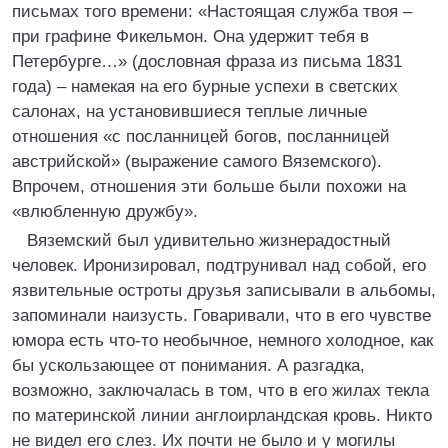
письмах того времени: «Настоящая служба твоя –
при графине Фикельмон. Она удержит тебя в
Петербурге…» (дословная фраза из письма 1831
года) – намекая на его бурные успехи в светских
салонах, на установившиеся теплые личные
отношения «с посланницей богов, посланницей
австрийской» (выражение самого Вяземского).
Впрочем, отношения эти больше были похожи на
«влюбленную дружбу».
Вяземский был удивительно жизнерадостный
человек. Иронизировал, подтрунивал над собой, его
язвительные остроты друзья записывали в альбомы,
запоминали наизусть. Говаривали, что в его чувстве
юмора есть что-то необычное, немного холодное, как
бы ускользающее от понимания. А разгадка,
возможно, заключалась в том, что в его жилах текла
по материнской линии англоирландская кровь. Никто
не видел его слез. Их почти не было и у могилы