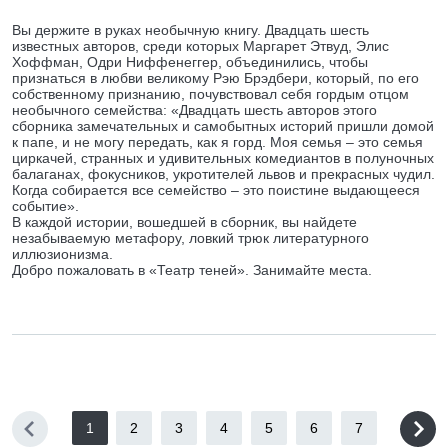
Вы держите в руках необычную книгу. Двадцать шесть
известных авторов, среди которых Маргарет Этвуд, Элис
Хоффман, Одри Ниффенеггер, объединились, чтобы
признаться в любви великому Рэю Брэдбери, который, по его
собственному признанию, почувствовал себя гордым отцом
необычного семейства: «Двадцать шесть авторов этого
сборника замечательных и самобытных историй пришли домой
к папе, и не могу передать, как я горд. Моя семья – это семья
циркачей, странных и удивительных комедиантов в полуночных
балаганах, фокусников, укротителей львов и прекрасных чудил.
Когда собирается все семейство – это поистине выдающееся
событие».
В каждой истории, вошедшей в сборник, вы найдете
незабываемую метафору, ловкий трюк литературного
иллюзионизма.
Добро пожаловать в «Театр теней». Занимайте места.
1
2
3
4
5
6
7