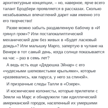
архитектурные концепции, – но, наверное, ярче всего
талант Брэдбери проявляется в рассказах. Сколько
незабываемых впечатлений дарит нам именно это
его творчество!
Разве можно забыть раздавленную бабочку в «И
грянул гром»? Или постапокалиптический
механический дом без живых в «Будет ласковый
дождь»? Или малышку Марго, запертую в чулане на
Венере в тот самый день, когда солнце показывается
на час – раз в семь лет?
А ведь есть еще «Дядюшка Эйнар» с его
«чудесными шелковистыми крыльями», которые
«развевались, как паруса, у него за спиной».
И призрачные следы Талли в «Озере».
И космические колонисты, которые прилетели с
Земли на Марс и обнаружили там идиллический
американский городок, населенный их умершими