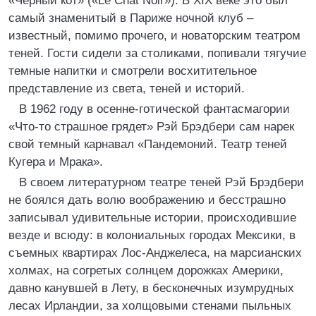
«Черный кот» («Le Chat Noir»). В XIX веке это был
самый знаменитый в Париже ночной клуб –
известный, помимо прочего, и новаторским театром
теней. Гости сидели за столиками, попивали тягучие
темные напитки и смотрели восхитительное
представление из света, теней и историй.
В 1962 году в осенне-готической фантасмагории
«Что-то страшное грядет» Рэй Брэдбери сам нарек
свой темный карнавал «Пандемоний. Театр теней
Кугера и Мрака».
В своем литературном театре теней Рэй Брэдбери
не боялся дать волю воображению и бесстрашно
записывал удивительные истории, происходившие
везде и всюду: в колониальных городах Мексики, в
съемных квартирах Лос-Анджелеса, на марсианских
холмах, на согретых солнцем дорожках Америки,
давно канувшей в Лету, в бесконечных изумрудных
лесах Ирландии, за холщовыми стенами пыльных