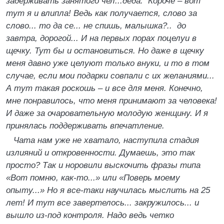
задерживать занятого чел...деда. Короче – вот
тут я и влипла! Ведь как получается, слово за
слово... то да се... не спишь, малышка?.. до
завтра, дорогой... И на первых порах поцелуи в
щечку. Тут бы и остановиться. Но даже в щечку
меня давно уже целуют только внуки, и то в том
случае, если мои подарки совпали с их желаниями...
А тут такая роскошь – и все для меня. Конечно,
мне понравилось, что меня принимают за человека!
И даже за очаровательную молодую женщину. И я
принялась поддерживать впечатление.
Чата нам уже не хватало, наступила стадия
излияний и откровенности. Думаешь, это так
просто? Так и норовили выскочить фразы типа
«Вот помню, как-то...» или «Поверь моему
опыту...» Но я все-таки научилась мыслить на 25
лет! И тут все завертелось... закружилось... и
вышло из-под контроля. Надо ведь четко