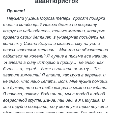
авантюристок
Привет!
Неужели у Деда Мороза теперь просят подарки
только младенцы? Никого ближе по возрасту
вокруг не наблюдалось, только мамаши, которые
привели своих детишек в универмаг посидеть на
коленях у Санта Клауса и сказать ему на ухо о
своем заветном желании... Мне-то не обязательно
садиться на колени? Я лучше в письме все напишу.
Я влезла в одну историю и прошу... не знаю, как
быть... о, черт!.. даже выразить не могу... Так,
хватит мямлить! Я влипла, как муха в варенье, и
не знаю, что надо делать. Вот. Мне нужна помощь
и я думаю, что от тебя как раз и можно ее ждать.
Я поясню, почему. Видишь ли, мы с тобой в одной
возрастной группе. Да-да, ты дед, а я бабушка. В
это трудно поверить, но у меня уже трое внуков и
один через пару лет закончит школу. Как видишь, я