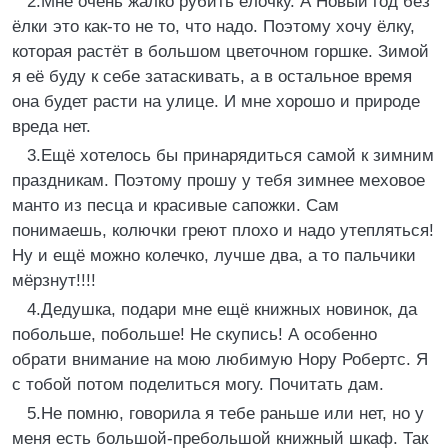
2.Мне очень жалко рубить ёлочку. А Новый год без
ёлки это как-то не то, что надо. Поэтому хочу ёлку,
которая растёт в большом цветочном горшке. Зимой
я её буду к себе затаскивать, а в остальное время
она будет расти на улице. И мне хорошо и природе
вреда нет.
3.Ещё хотелось бы принарядиться самой к зимним
праздникам. Поэтому прошу у тебя зимнее меховое
манто из песца и красивые сапожки. Сам
понимаешь, колючки греют плохо и надо утепляться!
Ну и ещё можно колечко, лучше два, а то пальчики
мёрзнут!!!!
4.Дедушка, подари мне ещё книжных новинок, да
побольше, побольше! Не скупись! А особенно
обрати внимание на мою любимую Нору Робертс. Я
с тобой потом поделиться могу. Почитать дам.
5.Не помню, говорила я тебе раньше или нет, но у
меня есть большой-пребольшой книжный шкаф. Так