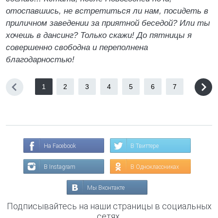
отоспавшись, не встретиться ли нам, посидеть в
приличном заведении за приятной беседой? Или ты
хочешь в дансинг? Только скажи! До пятницы я
совершенно свободна и переполнена
благодарностью!
1
2
3
4
5
6
7
На Facebook
В Твиттере
В Instagram
В Одноклассниках
Мы Вконтакте
Подписывайтесь на наши страницы в социальных
сетях.