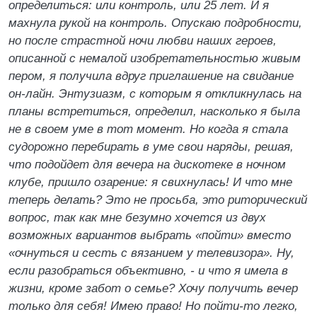
определиться: или контроль, или 25 лет. И я
махнула рукой на контроль. Опускаю подробности,
но после страстной ночи любви наших героев,
описанной с немалой изобретательностью живым
пером, я получила вдруг приглашение на свидание
он-лайн. Энтузиазм, с которым я откликнулась на
планы встретиться, определил, насколько я была
не в своем уме в тот момент. Но когда я стала
судорожно перебирать в уме свои наряды, решая,
что подойдет для вечера на дискотеке в ночном
клубе, пришло озарение: я свихнулась! И что мне
теперь делать? Это не просьба, это риторический
вопрос, так как мне безумно хочется из двух
возможных вариантов выбрать «пойти» вместо
«очнуться и сесть с вязанием у телевизора». Ну,
если разобраться объективно, - и что я имела в
жизни, кроме забот о семье? Хочу получить вечер
только для себя! Имею право! Но пойти-то легко,