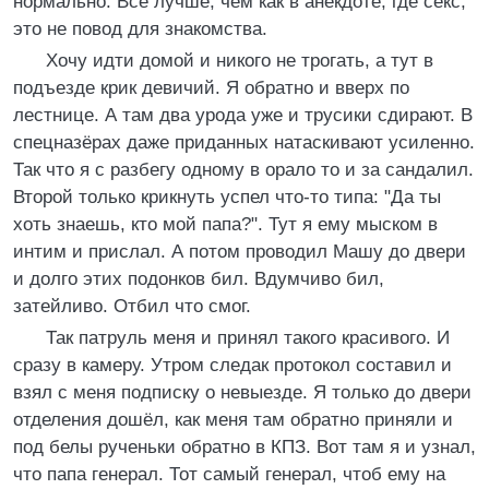
нормально. Всё лучше, чем как в анекдоте, где секс,
это не повод для знакомства.
Хочу идти домой и никого не трогать, а тут в
подъезде крик девичий. Я обратно и вверх по
лестнице. А там два урода уже и трусики сдирают. В
спецназёрах даже приданных натаскивают усиленно.
Так что я с разбегу одному в орало то и за сандалил.
Второй только крикнуть успел что-то типа: "Да ты
хоть знаешь, кто мой папа?". Тут я ему мыском в
интим и прислал. А потом проводил Машу до двери
и долго этих подонков бил. Вдумчиво бил,
затейливо. Отбил что смог.
Так патруль меня и принял такого красивого. И
сразу в камеру. Утром следак протокол составил и
взял с меня подписку о невыезде. Я только до двери
отделения дошёл, как меня там обратно приняли и
под белы рученьки обратно в КПЗ. Вот там я и узнал,
что папа генерал. Тот самый генерал, чтоб ему на