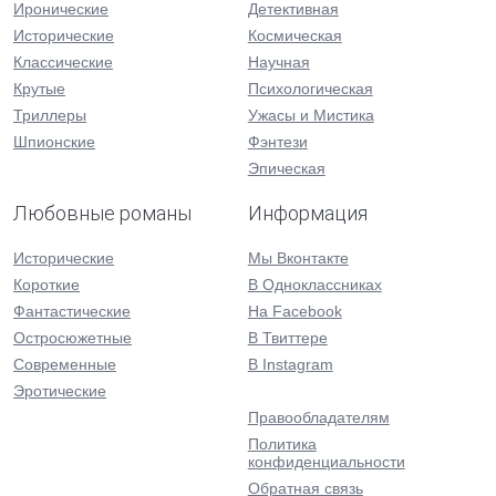
Иронические
Детективная
Исторические
Космическая
Классические
Научная
Крутые
Психологическая
Триллеры
Ужасы и Мистика
Шпионские
Фэнтези
Эпическая
Любовные романы
Информация
Исторические
Мы Вконтакте
Короткие
В Одноклассниках
Фантастические
На Facebook
Остросюжетные
В Твиттере
Современные
В Instagram
Эротические
Правообладателям
Политика
конфиденциальности
Обратная связь