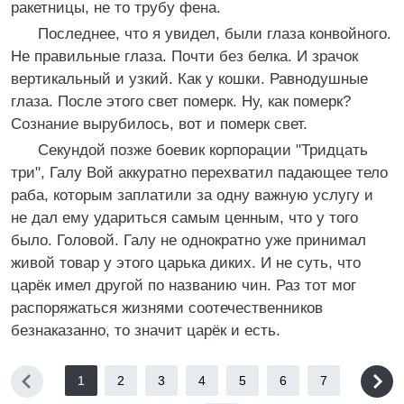
ракетницы, не то трубу фена.
Последнее, что я увидел, были глаза конвойного.
Не правильные глаза. Почти без белка. И зрачок
вертикальный и узкий. Как у кошки. Равнодушные
глаза. После этого свет померк. Ну, как померк?
Сознание вырубилось, вот и померк свет.
Секундой позже боевик корпорации "Тридцать
три", Галу Вой аккуратно перехватил падающее тело
раба, которым заплатили за одну важную услугу и
не дал ему удариться самым ценным, что у того
было. Головой. Галу не однократно уже принимал
живой товар у этого царька диких. И не суть, что
царёк имел другой по названию чин. Раз тот мог
распоряжаться жизнями соотечественников
безнаказанно, то значит царёк и есть.
1
2
3
4
5
6
7