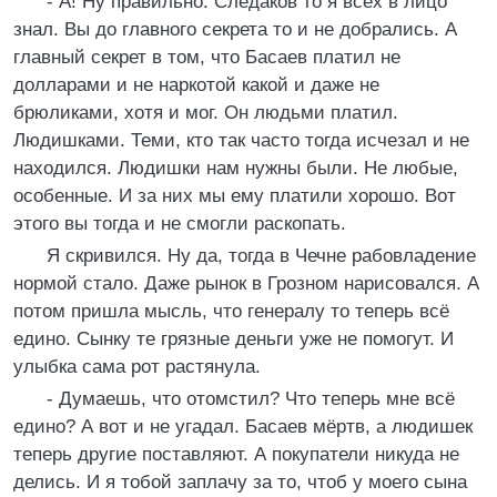
- А! Ну правильно. Следаков то я всех в лицо
знал. Вы до главного секрета то и не добрались. А
главный секрет в том, что Басаев платил не
долларами и не наркотой какой и даже не
брюликами, хотя и мог. Он людьми платил.
Людишками. Теми, кто так часто тогда исчезал и не
находился. Людишки нам нужны были. Не любые,
особенные. И за них мы ему платили хорошо. Вот
этого вы тогда и не смогли раскопать.
Я скривился. Ну да, тогда в Чечне рабовладение
нормой стало. Даже рынок в Грозном нарисовался. А
потом пришла мысль, что генералу то теперь всё
едино. Сынку те грязные деньги уже не помогут. И
улыбка сама рот растянула.
- Думаешь, что отомстил? Что теперь мне всё
едино? А вот и не угадал. Басаев мёртв, а людишек
теперь другие поставляют. А покупатели никуда не
делись. И я тобой заплачу за то, чтоб у моего сына