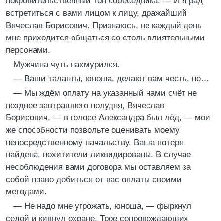
покровительственный тон собеседника. — И я рад
встретиться с вами лицом к лицу, дражайший
Вячеслав Борисович. Признаюсь, не каждый день
мне приходится общаться со столь влиятельными
персонами.
Мужчина чуть нахмурился.
— Ваши таланты, юноша, делают вам честь, но…
— Мы ждём оплату на указанный нами счёт не
позднее завтрашнего полудня, Вячеслав
Борисович, — в голосе Александра был лёд, — мои
же способности позвольте оценивать моему
непосредственному начальству. Ваша потеря
найдена, похитители ликвидированы. В случае
несоблюдения вами договора мы оставляем за
собой право добиться от вас оплаты своими
методами.
— Не надо мне угрожать, юноша, — фыркнул
седой и кивнул охране. Трое сопровождающих