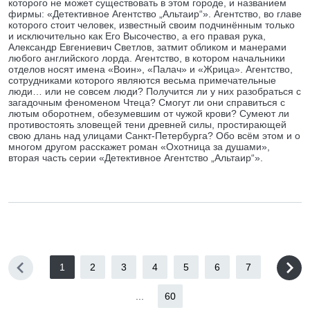
которого не может существовать в этом городе, и названием
фирмы: «Детективное Агентство „Альтаир“». Агентство, во главе
которого стоит человек, известный своим подчинённым только
и исключительно как Его Высочество, а его правая рука,
Александр Евгениевич Светлов, затмит обликом и манерами
любого английского лорда. Агентство, в котором начальники
отделов носят имена «Воин», «Палач» и «Жрица». Агентство,
сотрудниками которого являются весьма примечательные
люди… или не совсем люди? Получится ли у них разобраться с
загадочным феноменом Чтеца? Смогут ли они справиться с
лютым оборотнем, обезумевшим от чужой крови? Сумеют ли
противостоять зловещей тени древней силы, простирающей
свою длань над улицами Санкт-Петербурга? Обо всём этом и о
многом другом расскажет роман «Охотница за душами»,
вторая часть серии «Детективное Агентство „Альтаир“».
1
2
3
4
5
6
7
...
60