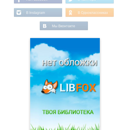
В Instagram
В Одноклассниках
Мы Вконтакте