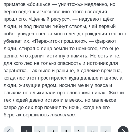
приматов «боишься — уничтожь» медленно, но
верно ведёт к исчезновению этого наследия
прошлого. «Ценный ресурс», — надувают щёки
люди, и под пилами гибнут стволы, чей первый
побег увидел свет за много лет до рождения тех, кто
убивает их. «Пережиток прошлого», — фыркают
люди, стирая с лица земли то немногое, что ещё
ценно, что хранит истинную память. Но есть и те,
для кого лес не только опасность и источник для
заработка. Так было и раньше, в далёкие времена,
когда лес этот простирался куда дальше и шире, а
люди, живущие рядом, носили мечи у пояса и
слыхом не слыхивали про слово «машина». Жизни
тех людей давно истаяли в веках, но маленькое
озеро до сих пор помнит ту ночь, когда на его
берегах вершилось
таинство
.
1
2
3
4
5
6
7