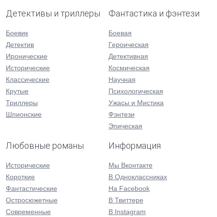
Детективы и триллеры
Фантастика и фэнтези
Боевик
Боевая
Детектив
Героическая
Иронические
Детективная
Исторические
Космическая
Классические
Научная
Крутые
Психологическая
Триллеры
Ужасы и Мистика
Шпионские
Фэнтези
Эпическая
Любовные романы
Информация
Исторические
Мы Вконтакте
Короткие
В Одноклассниках
Фантастические
На Facebook
Остросюжетные
В Твиттере
Современные
В Instagram