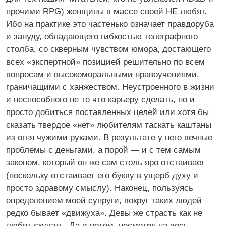
прочими RPG) женщины в массе своей НЕ любят.
Ибо на практике это частенько означает правдоруба
и зануду, обладающего гибкостью телеграфного
столба, со скверным чувством юмора, достающего
всех «экспертной» позицией решительно по всем
вопросам и высокоморальными нравоучениями,
граничащими с ханжеством. Неустроенного в жизни
и неспособного не то что карьеру сделать, но и
просто добиться поставленных целей или хотя бы
сказать твердое «нет» любителям таскать каштаны
из огня чужими руками. В результате у него вечные
проблемы с деньгами, а порой — и с тем самым
законом, который он же сам столь яро отстаивает
(поскольку отстаивает его букву в ущерб духу и
просто здравому смыслу). Наконец, пользуясь
определением моей супруги, вокруг таких людей
редко бывает «движуха». Девы же страсть как не
любят скучать. Да и потом, несмотря на весь