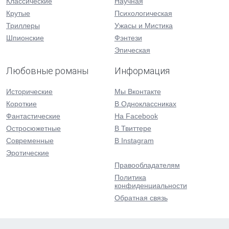
Классические
Научная
Крутые
Психологическая
Триллеры
Ужасы и Мистика
Шпионские
Фэнтези
Эпическая
Любовные романы
Информация
Исторические
Мы Вконтакте
Короткие
В Одноклассниках
Фантастические
На Facebook
Остросюжетные
В Твиттере
Современные
В Instagram
Эротические
Правообладателям
Политика
конфиденциальности
Обратная связь