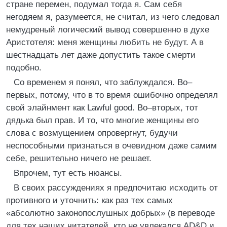
стране перемен, подумал тогда я. Сам себя
негодяем я, разумеется, не считал, из чего следовал
немудреный логический вывод совершенно в духе
Аристотеля: меня женщины любить не будут. А в
шестнадцать лет даже допустить такое смерти
подобно.
Со временем я понял, что заблуждался. Во–
первых, потому, что в то время ошибочно определял
свой элайнмент как Lawful good. Во–вторых, тот
дядька был прав. И то, что многие женщины его
слова с возмущением опровергнут, будучи
неспособными признаться в очевидном даже самим
себе, решительно ничего не решает.
Впрочем, тут есть нюансы.
В своих рассуждениях я предпочитаю исходить от
противного и уточнить: как раз тех самых
«абсолютно законопослушных добрых» (в переводе
для тех наших читателей, кто не увлекался АD&D и