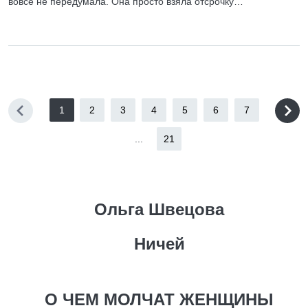
вовсе не передумала. Она просто взяла отсрочку…
1
2
3
4
5
6
7
...
21
Ольга Швецова
Ничей
О ЧЕМ МОЛЧАТ ЖЕНЩИНЫ