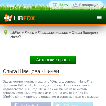
Войти
Регистрация
LibFox
»
Книги
»
Постапокалипсис
» Ольга Швецова -
Ничей
Авторские права
Ольга Швецова - Ничей
Здесь можно купить и скачать "Ольга Швецова - Ничей" в
формате fb2, epub, txt, doc, pdf. Жанр: Постапокалипсис,
издательство АСТ, год 2014. Так же Вы можете читать
ознакомительный отрывок из книги на сайте LibFox.Ru
(ЛибФокс) или прочесть описание и ознакомиться с отзывами.
На Facebook
В Твиттере