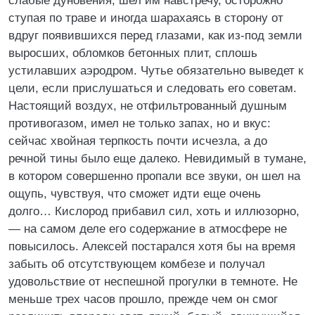
слабые дуновения, шел им навстречу, осторожно
ступая по траве и иногда шарахаясь в сторону от
вдруг появившихся перед глазами, как из‑под земли
выросших, обломков бетонных плит, сплошь
устилавших аэродром. Чутье обязательно выведет к
цели, если прислушаться и следовать его советам.
Настоящий воздух, не отфильтрованный душным
противогазом, имел не только запах, но и вкус:
сейчас хвойная терпкость почти исчезла, а до
речной тины было еще далеко. Невидимый в тумане,
в котором совершенно пропали все звуки, он шел на
ощупь, чувствуя, что сможет идти еще очень
долго… Кислород прибавил сил, хоть и иллюзорно,
— на самом деле его содержание в атмосфере не
повысилось. Алексей постарался хотя бы на время
забыть об отсутствующем комбезе и получал
удовольствие от неспешной прогулки в темноте. Не
меньше трех часов прошло, прежде чем он смог