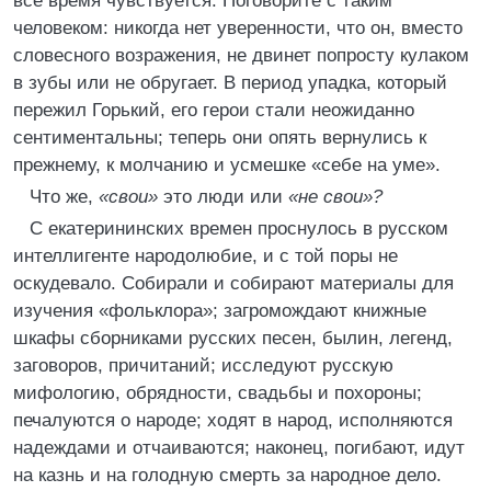
все время чувствуется. Поговорите с таким
человеком: никогда нет уверенности, что он, вместо
словесного возражения, не двинет попросту кулаком
в зубы или не обругает. В период упадка, который
пережил Горький, его герои стали неожиданно
сентиментальны; теперь они опять вернулись к
прежнему, к молчанию и усмешке «себе на уме».
Что же,
«свои»
это люди или
«не свои»?
С екатерининских времен проснулось в русском
интеллигенте народолюбие, и с той поры не
оскудевало. Собирали и собирают материалы для
изучения «фольклора»; загромождают книжные
шкафы сборниками русских песен, былин, легенд,
заговоров, причитаний; исследуют русскую
мифологию, обрядности, свадьбы и похороны;
печалуются о народе; ходят в народ, исполняются
надеждами и отчаиваются; наконец, погибают, идут
на казнь и на голодную смерть за народное дело.