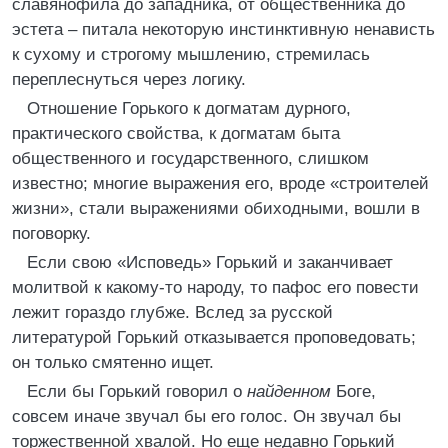
славянофила до западника, от общественника до
эстета – питала некоторую инстинктивную ненависть
к сухому и строгому мышлению, стремилась
переплеснуться через логику.
Отношение Горького к догматам дурного,
практического свойства, к догматам быта
общественного и государственного, слишком
известно; многие выражения его, вроде «строителей
жизни», стали выражениями обиходными, вошли в
поговорку.
Если свою «Исповедь» Горький и заканчивает
молитвой к какому-то народу, то пафос его повести
лежит гораздо глубже. Вслед за русской
литературой Горький отказывается проповедовать;
он только смятенно ищет.
Если бы Горький говорил о
найденном
Боге,
совсем иначе звучал бы его голос. Он звучал бы
торжественной хвалой. Но еще недавно Горький