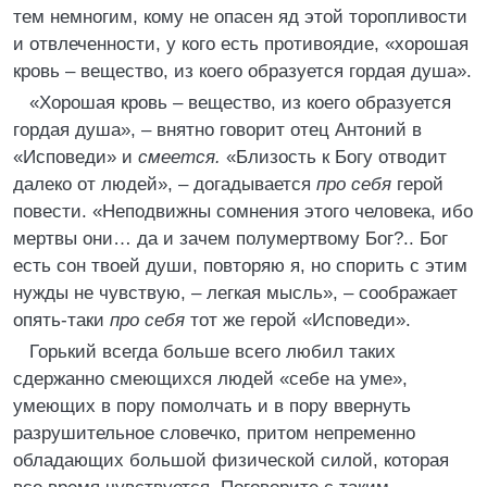
тем немногим, кому не опасен яд этой торопливости
и отвлеченности, у кого есть противоядие, «хорошая
кровь – вещество, из коего образуется гордая душа».
«Хорошая кровь – вещество, из коего образуется
гордая душа», – внятно говорит отец Антоний в
«Исповеди» и
смеется.
«Близость к Богу отводит
далеко от людей», – догадывается
про себя
герой
повести. «Неподвижны сомнения этого человека, ибо
мертвы они… да и зачем полумертвому Бог?.. Бог
есть сон твоей души, повторяю я, но спорить с этим
нужды не чувствую, – легкая мысль», – соображает
опять-таки
про себя
тот же герой «Исповеди».
Горький всегда больше всего любил таких
сдержанно смеющихся людей «себе на уме»,
умеющих в пору помолчать и в пору ввернуть
разрушительное словечко, притом непременно
обладающих большой физической силой, которая