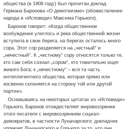
общества (в 1908 году) был прочитан доклад
Германа Баронова «О демотеизме» (обожествление
народа в «Исповеди» Максима Горького).
Баронов говорит: «Когда общественное
возбуждение улеглось и река общественной жизни
вступила в свои берега, на берегах осталось много
сора. Этот сор разделяется на „честный“ и
„нечестный“. К „честному“ сору относятся только те,
кто сам себя сознал „сором“, кто томительно ищет
живого Бога; к „нечестному“ – вся та часть
интеллигентного общества, которая прямо или
косвенно склоняется на сторону той или другой
партии».
Основываясь на некоторых цитатах из «Исповеди»
Горького, Баронов отождествляет мировоззрение
этого писателя с мировоззрением социал-
демократов, в частности Луначарского; докладчик
упрекает Луначарского и Горького за то, что они