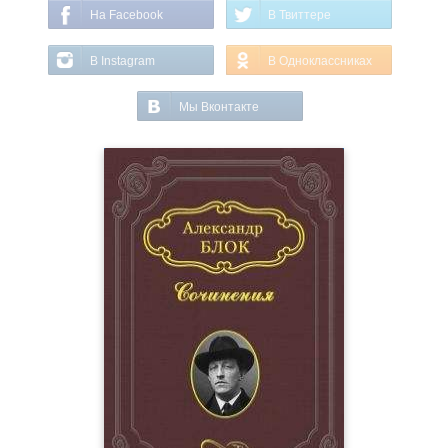
На Facebook
В Твиттере
В Instagram
В Одноклассниках
Мы Вконтакте