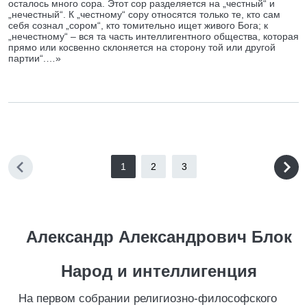
осталось много сора. Этот сор разделяется на „честный“ и
„нечестный“. К „честному“ сору относятся только те, кто сам
себя сознал „сором“, кто томительно ищет живого Бога; к
„нечестному“ – вся та часть интеллигентного общества, которая
прямо или косвенно склоняется на сторону той или другой
партии“.…»
1
2
3
Александр Александрович Блок
Народ и интеллигенция
На первом собрании религиозно-философского