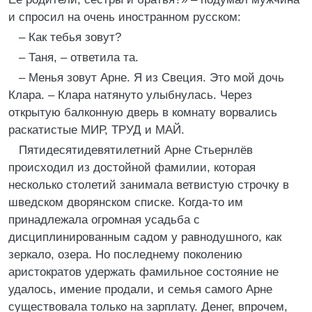
и спросил на очень иностранном русском:
– Как тебья зовут?
– Таня, – ответила та.
– Менья зовут Арне. Я из Свеция. Это мой дочь
Клара. – Клара натянуто улыбнулась. Через
открытую балконную дверь в комнату ворвались
раскатистые МИР, ТРУД и МАЙ.
Пятидесятидевятилетний Арне Стьернлёв
происходил из достойной фамилии, которая
несколько столетий занимала ветвистую строчку в
шведском дворянском списке. Когда-то им
принадлежала огромная усадьба с
дисциплинированным садом у равнодушного, как
зеркало, озера. Но последнему поколению
аристократов удержать фамильное состояние не
удалось, имение продали, и семья самого Арне
существовала только на зарплату. Денег, впрочем,