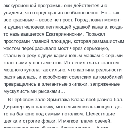
экскурсионной программы они действительно
увидели, что город красив необыкновенно. Но – как
все красивые – вовсе не прост. Город ловил момент
и душил человека петляющей удавкой канала, когда-
то называвшегося Екатерининским. Поражал
просторами главной площади, которая размашистым
жестом перебрасывала мост через серьезную,
стальную реку к двум карминовым маякам с серыми
колоссами у постаментов. И слепил глаза золотом
мощного купола так сильно, что картина реальности
расплывалась, и коробчонки советских автомобилей
превращались в элегантные экипажи, запряженные
мускулистыми рысаками…
В Гербовом зале Эрмитажа Клара вообразила бал.
Дирижерскую палочку, мотыльком мелькающую где-
то на балконе под самым потолком. Шелестящие
шелка и строгие фраки. И мягкое пламя свечей,