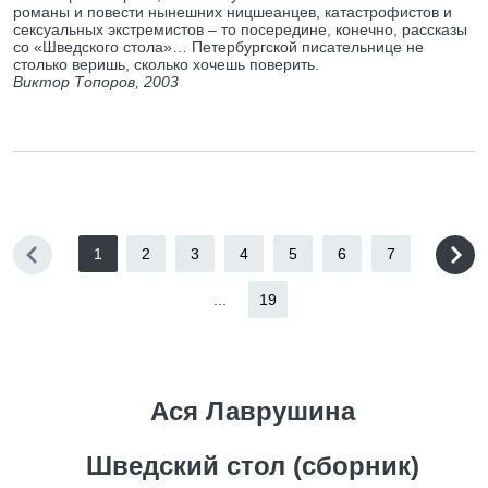
романы и повести нынешних ницшеанцев, катастрофистов и
сексуальных экстремистов – то посередине, конечно, рассказы
со «Шведского стола»… Петербургской писательнице не
столько веришь, сколько хочешь поверить.
Виктор Топоров, 2003
1
2
3
4
5
6
7
...
19
Ася Лаврушина
Шведский стол (сборник)