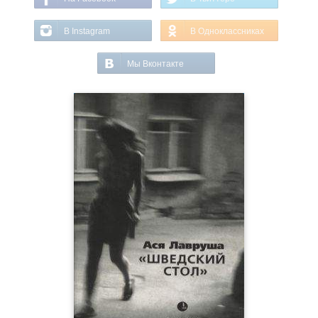
В Instagram
В Одноклассниках
Мы Вконтакте