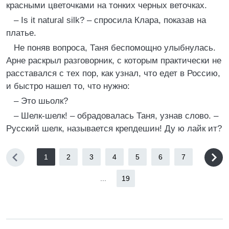
красными цветочками на тонких черных веточках.
– Is it natural silk? – спросила Клара, показав на
платье.
Не поняв вопроса, Таня беспомощно улыбнулась.
Арне раскрыл разговорник, с которым практически не
расставался с тех пор, как узнал, что едет в Россию,
и быстро нашел то, что нужно:
– Это шьолк?
– Шелк-шелк! – обрадовалась Таня, узнав слово. –
Русский шелк, называется крепдешин! Ду ю лайк ит?
1
2
3
4
5
6
7
...
19