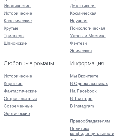
Иронические
Детективная
Исторические
Космическая
Классические
Научная
Крутые
Психологическая
Триллеры
Ужасы и Мистика
Шпионские
Фэнтези
Эпическая
Любовные романы
Информация
Исторические
Мы Вконтакте
Короткие
В Одноклассниках
Фантастические
На Facebook
Остросюжетные
В Твиттере
Современные
В Instagram
Эротические
Правообладателям
Политика
конфиденциальности