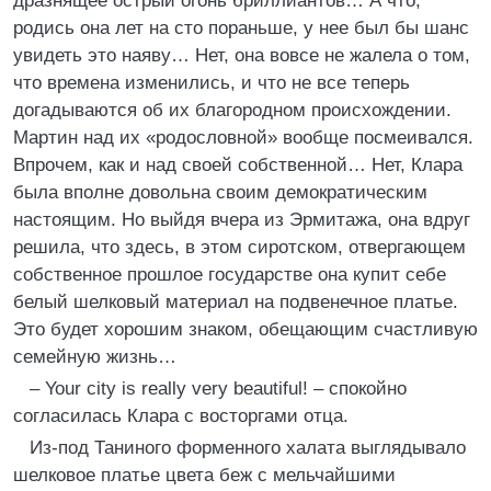
дразнящее острый огонь бриллиантов… А что,
родись она лет на сто пораньше, у нее был бы шанс
увидеть это наяву… Нет, она вовсе не жалела о том,
что времена изменились, и что не все теперь
догадываются об их благородном происхождении.
Мартин над их «родословной» вообще посмеивался.
Впрочем, как и над своей собственной… Нет, Клара
была вполне довольна своим демократическим
настоящим. Но выйдя вчера из Эрмитажа, она вдруг
решила, что здесь, в этом сиротском, отвергающем
собственное прошлое государстве она купит себе
белый шелковый материал на подвенечное платье.
Это будет хорошим знаком, обещающим счастливую
семейную жизнь…
– Your city is really very beautiful! – спокойно
согласилась Клара с восторгами отца.
Из-под Таниного форменного халата выглядывало
шелковое платье цвета беж с мельчайшими