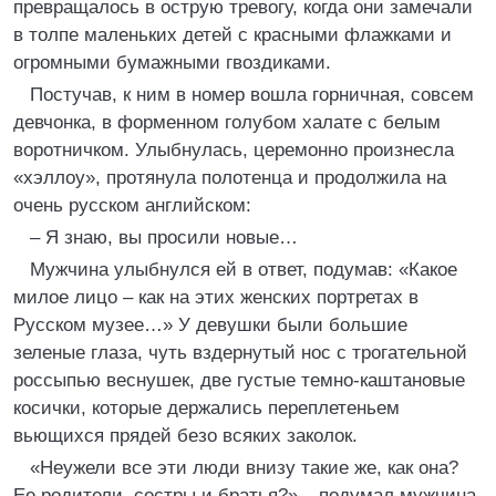
превращалось в острую тревогу, когда они замечали
в толпе маленьких детей с красными флажками и
огромными бумажными гвоздиками.
Постучав, к ним в номер вошла горничная, совсем
девчонка, в форменном голубом халате с белым
воротничком. Улыбнулась, церемонно произнесла
«хэллоу», протянула полотенца и продолжила на
очень русском английском:
– Я знаю, вы просили новые…
Мужчина улыбнулся ей в ответ, подумав: «Какое
милое лицо – как на этих женских портретах в
Русском музее…» У девушки были большие
зеленые глаза, чуть вздернутый нос с трогательной
россыпью веснушек, две густые темно-каштановые
косички, которые держались переплетеньем
вьющихся прядей безо всяких заколок.
«Неужели все эти люди внизу такие же, как она?
Ее родители, сестры и братья?» – подумал мужчина