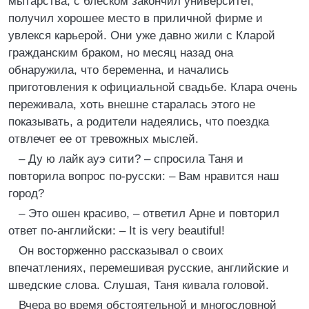
мытарства, с блеском закончил университет,
получил хорошее место в приличной фирме и
увлекся карьерой. Они уже давно жили с Кларой
гражданским браком, но месяц назад она
обнаружила, что беременна, и начались
приготовления к официальной свадьбе. Клара очень
переживала, хоть внешне старалась этого не
показывать, а родители надеялись, что поездка
отвлечет ее от тревожных мыслей.
– Ду ю лайк ауэ сити? – спросила Таня и
повторила вопрос по-русски: – Вам нравится наш
город?
– Это ошен красиво, – ответил Арне и повторил
ответ по-английски: – It is very beautiful!
Он восторженно рассказывал о своих
впечатлениях, перемешивая русские, английские и
шведские слова. Слушая, Таня кивала головой.
Вчера во время обстоятельной и многословной