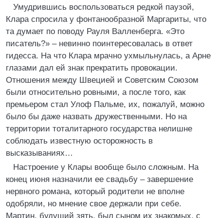
Умудрившись воспользоваться редкой паузой,
Клара спросила у фонтанообразной Маргариты, что
та думает по поводу Рауля Валленберга. «Это
писатель?» – невинно поинтересовалась в ответ
гидесса. На что Клара мрачно ухмыльнулась, а Арне
глазами дал ей знак прекратить провокации.
Отношения между Швецией и Советским Союзом
были относительно ровными, а после того, как
премьером стал Улоф Пальме, их, пожалуй, можно
было бы даже назвать дружественными. Но на
территории тоталитарного государства нелишне
соблюдать известную осторожность в
высказываниях…
Настроение у Клары вообще было сложным. На
конец июня назначили ее свадьбу – завершение
нервного романа, который родители не вполне
одобряли, но мнение свое держали при себе.
Мартин, будущий зять, был сыном их знакомых, с