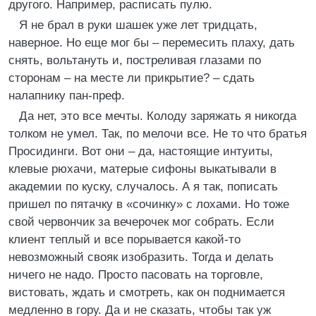
другого. Например, расписать пулю.
Я не брал в руки шашек уже лет тридцать,
наверное. Но еще мог бы – перемесить плаху, дать
снять, вольтануть и, постреливая глазами по
сторонам – на месте ли прикрытие? – сдать
налапнику пан-преф.
Да нет, это все мечты. Колоду заряжать я никогда
толком не умел. Так, по мелочи все. Не то что братья
Просидинги. Вот они – да, настоящие интуиты,
клевые рюхачи, матерые сифоны выкатывали в
академии по куску, случалось. А я так, пописать
пришел по пятачку в «сочинку» с лохами. Но тоже
свой червончик за вечерочек мог собрать. Если
клиент теплый и все порывается какой-то
невозможный свояк изобразить. Тогда и делать
ничего не надо. Просто пасовать на торговле,
вистовать, ждать и смотреть, как он поднимается
медленно в гору. Да и не сказать, чтобы так уж