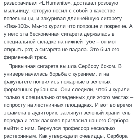
разворачивал «L’Humanite», доставал розовую
мыльницу, которую носил с собой в качестве
пепельницы, и закуривал длиннейшую сигарету
«Ява-100». Мы-то курили что попроще и покрепче. А
у него эта бесконечная сигарета держалась в
специальной складке на нижней губе – он мог
открыть рот, а сигарета не падала. Это был его
фирменный трюк.
Привычная сигарета вышла Сербору боком. В
универе началась борьба с курением, и на
факультете появились пожарные в зеленых
форменных рубашках. Они следили, чтобы курили
только в специально отведенных для этого местах –
попросту на лестничных площадках. И вот во время
экзамена в аудиторию заглянул зеленый хранитель
порядка и этак ласково пригласил нашего Сербора
выйти с ним. Вернулся профессор несколько
растерянным. Как утверждали очевидцы, Сербора