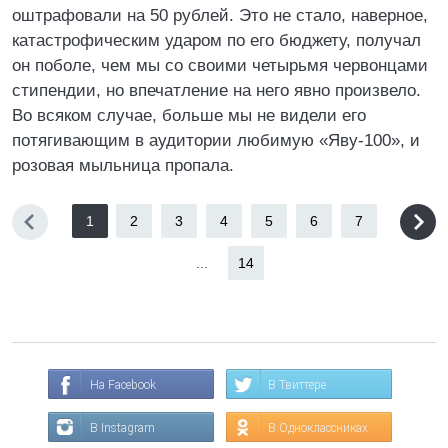
оштрафовали на 50 рублей. Это не стало, наверное,
катастрофическим ударом по его бюджету, получал
он поболе, чем мы со своими четырьмя червонцами
стипендии, но впечатление на него явно произвело.
Во всяком случае, больше мы не видели его
потягивающим в аудитории любимую «Яву-100», и
розовая мыльница пропала.
1
2
3
4
5
6
7
...
14
На Facebook
В Твиттере
В Instagram
В Одноклассниках