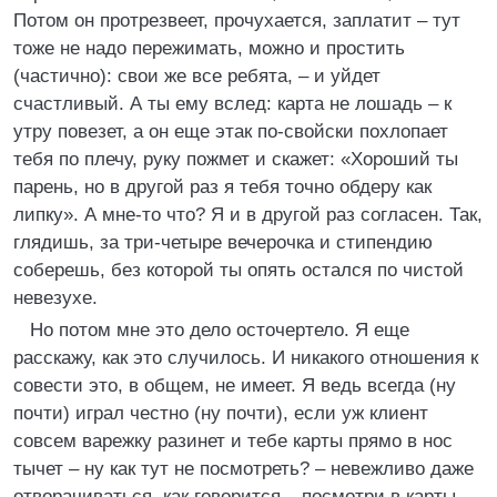
Потом он протрезвеет, прочухается, заплатит – тут
тоже не надо пережимать, можно и простить
(частично): свои же все ребята, – и уйдет
счастливый. А ты ему вслед: карта не лошадь – к
утру повезет, а он еще этак по-свойски похлопает
тебя по плечу, руку пожмет и скажет: «Хороший ты
парень, но в другой раз я тебя точно обдеру как
липку». А мне-то что? Я и в другой раз согласен. Так,
глядишь, за три-четыре вечерочка и стипендию
соберешь, без которой ты опять остался по чистой
невезухе.
Но потом мне это дело осточертело. Я еще
расскажу, как это случилось. И никакого отношения к
совести это, в общем, не имеет. Я ведь всегда (ну
почти) играл честно (ну почти), если уж клиент
совсем варежку разинет и тебе карты прямо в нос
тычет – ну как тут не посмотреть? – невежливо даже
отворачиваться, как говорится – посмотри в карты