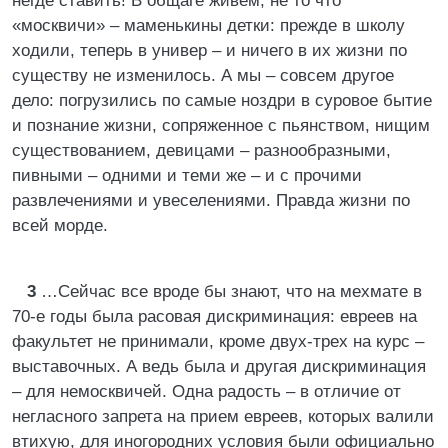
негде ставить! В общаге живем, не то что
«москвичи» – маменькины детки: прежде в школу
ходили, теперь в универ – и ничего в их жизни по
существу не изменилось. А мы – совсем другое
дело: погрузились по самые ноздри в суровое бытие
и познание жизни, сопряженное с пьянством, нищим
существованием, девицами – разнообразными,
пивными – одними и теми же – и с прочими
развлечениями и увеселениями. Правда жизни по
всей морде.
3
…Сейчас все вроде бы знают, что на мехмате в
70-е годы была расовая дискриминация: евреев на
факультет не принимали, кроме двух-трех на курс –
выставочных. А ведь была и другая дискриминация
– для немосквичей. Одна радость – в отличие от
негласного запрета на прием евреев, которых валили
втихую, для иногородних условия были официально