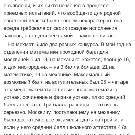
объявлены, и их никто не менял в процессе
приемных испытаний, что вообще-то для родной
советской власти было совсем нехарактерно: она
всегда требовала от своих граждан исполнения
законов, а вот для нее самой – закон не писан.
На мехмат было два разных конкурса. В мой год на
отделении математики проходной балл для
москвичей был 18, на механике, кажется, вообще 16,
а для иногородних – на 3 балла больше: 21 на
математике, 19 на механике. Максимальный
возможный балл на вступительных был 25 – четыре
экзамена: математика письменная, математика
устная, сочинение и физика устная, плюс средний
балл аттестата. Три балла разницы – это очень
серьезно. Москвичу, поступающему на механику,
было достаточно все экзамены сдать на тройки, и
если у него средний балл школьного аттестата 4 (а
меньше не было почти ни у кого, кто на мехмат шел),