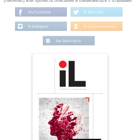
(ЛибФокс) или прочесть описание и ознакомиться с отзывами.
На Facebook
В Твиттере
В Instagram
В Одноклассниках
Мы Вконтакте