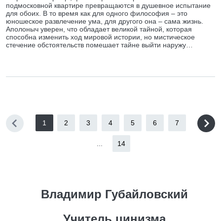
подмосковной квартире превращаются в душевное испытание
для обоих. В то время как для одного философия – это
юношеское развлечение ума, для другого она – сама жизнь.
Аполоныч уверен, что обладает великой тайной, которая
способна изменить ход мировой истории, но мистическое
стечение обстоятельств помешает тайне выйти наружу…
1
2
3
4
5
6
7
...
14
Владимир Губайловский
Учитель цинизма