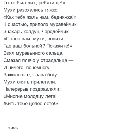
То-то был лих, ребятище!»
Мухи разохались тяжко:
«Как тебя жаль нам, бедняжка!»
К счастью, приполз муравейчик,
Знахарь-колдун, чародейчик:
«Полно вам, мухи, вопити,
Где ваш больной? Покажите!»
Взял муравьиного сальца,
Смазал плечо у страдальца —
И ничего, понемногу
Зажило всё, слава богу.
Мухи опять прилетали,
Наперерыв поздравляли:
«Многие молодцу лета!
Жить тебе целое лето!»
1885