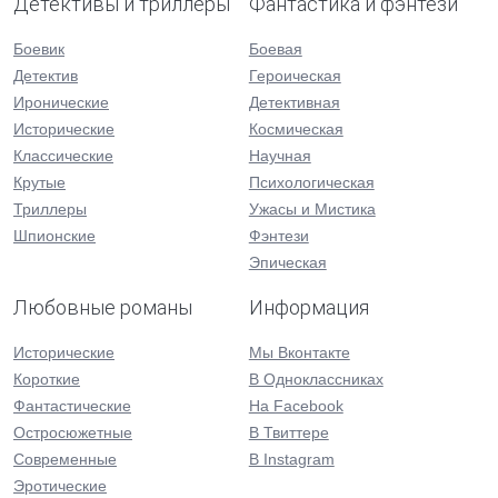
Детективы и триллеры
Фантастика и фэнтези
Боевик
Боевая
Детектив
Героическая
Иронические
Детективная
Исторические
Космическая
Классические
Научная
Крутые
Психологическая
Триллеры
Ужасы и Мистика
Шпионские
Фэнтези
Эпическая
Любовные романы
Информация
Исторические
Мы Вконтакте
Короткие
В Одноклассниках
Фантастические
На Facebook
Остросюжетные
В Твиттере
Современные
В Instagram
Эротические