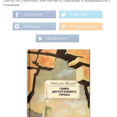
LibFox.Ru (ЛибФокс) или прочесть описание и ознакомиться с
отзывами.
На Facebook
В Твиттере
В Instagram
В Одноклассниках
Мы Вконтакте