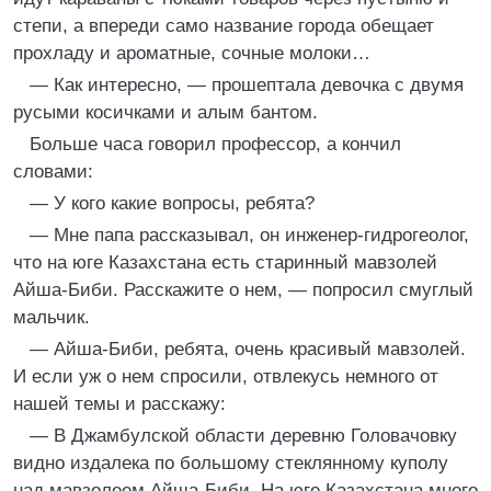
степи, а впереди само название города обещает
прохладу и ароматные, сочные молоки…
— Как интересно, — прошептала девочка с двумя
русыми косичками и алым бантом.
Больше часа говорил профессор, а кончил
словами:
— У кого какие вопросы, ребята?
— Мне папа рассказывал, он инженер-гидрогеолог,
что на юге Казахстана есть старинный мавзолей
Айша-Биби. Расскажите о нем, — попросил смуглый
мальчик.
— Айша-Биби, ребята, очень красивый мавзолей.
И если уж о нем спросили, отвлекусь немного от
нашей темы и расскажу:
— В Джамбулской области деревню Головачовку
видно издалека по большому стеклянному куполу
над мавзолеем Айша-Биби. На юге Казахстана много