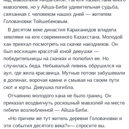
мавзолеев, но у Айша-Биби удивительная судьба,
связанная с человеком наших дней — жителем
Головачовки Тойшебековым.
В десятом веке династия Караханидов владела
землями на юге современного Казахстана. Молодой
хан приехал посмотреть на скачки наездников. Он
был восхищен красотой юной девушки —
победительницы на скачках и полюбил ее. Но
случилась беда. Небывалый ливень обрушился на
аул, где жила красавица. Мутные потоки забушевали
в долинах, ворочая камни и смывая на своем пути
скот и юрты. Девушка погибла.
Отчаянию молодого хана не было границ. Он
приказал воздвигнуть роскошный мавзолей на месте
гибели возлюбленной — Айша-Биби.
«Но причем же тут житель деревни Головачовки и
эти события десятого века?»— спросите вы.