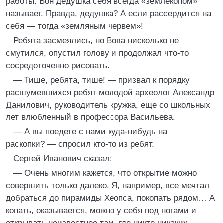
работы. Вон дедушка себя всегда «землекопом»
называет. Правда, дедушка? А если рассердится на
себя — тогда «земляным червем»!
Ребята засмеялись, но Вова нисколько не
смутился, опустил голову и продолжал что-то
сосредоточенно рисовать.
— Тише, ребята, тише! — призвал к порядку
расшумевшихся ребят молодой археолог Александр
Данилович, руководитель кружка, еще со школьных
лет влюбленный в профессора Васильева.
— А вы поедете с нами куда-нибудь на
раскопки? — спросил кто-то из ребят.
Сергей Иванович сказал:
— Очень многим кажется, что открытие можно
совершить только далеко. Я, например, все мечтал
добраться до пирамиды Хеопса, покопать рядом… А
копать, оказывается, можно у себя под ногами и
открывать неизвестное там, где никто никаких