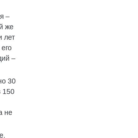
я –
й же
и лет
 его
дий –
но 30
в 150
а не
е.