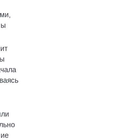
ми,
ны
чит
мы
ачала
иваясь
мли
ельно
ние