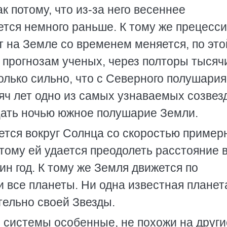
к потому, что из-за него весеннее
тся немного раньше. К тому же прецесси
ат на Земле со временем меняется, по это
 прогнозам ученых, через полторы тысяч
лько сильно, что с Северного полушария
сяч лет одно из самых узнаваемых созвез
щать ночью южное полушарие Земли.
ется вокруг Солнца со скоростью пример
тому ей удается преодолеть расстояние 
ин год. К тому же Земля движется по
 и все планеты. Ни одна известная планет
тельно своей Звезды.
системы особенные, не похожи на други