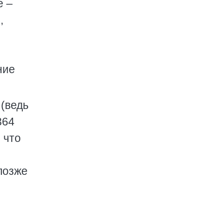
е –
,
ние
 (ведь
364
 что
позже