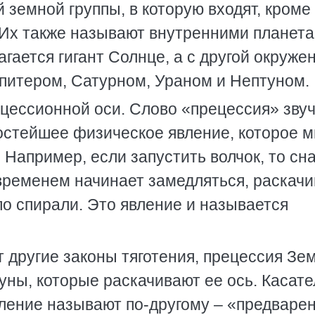
 земной группы, в которую входят, кроме
 Их также называют внутренними планета
гается гигант Солнце, а с другой окруже
питером, Сатурном, Ураном и Нептуном.
цессионной оси. Слово «прецессия» зву
ростейшее физическое явление, которое 
 Например, если запустить волчок, то сн
 временем начинает замедляться, раскач
по спирали. Это явление и называется
т другие законы тяготения, прецессия Зе
уны, которые раскачивают ее ось. Касат
ление называют по-другому – «предваре