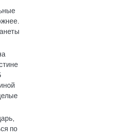
льные
ожнее.
ланеты
на
истине
5
чиной
 целые
арь,
ся по