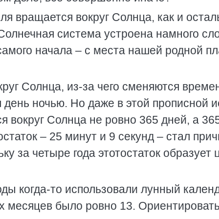
мля вращается вокруг Солнца, как и оста
 Солнечная система устроена намного сл
 самого начала – с места нашей родной п
круг Солнца, из-за чего сменяются време
яя день ночью. Но даже в этой прописной 
я вокруг Солнца не ровно 365 дней, а 36
 остаток – 25 минут и 9 секунд – стал при
ьку за четыре года этотостаток образует
ды когда-то использовали лунный календ
их месяцев было ровно 13. Ориентировать