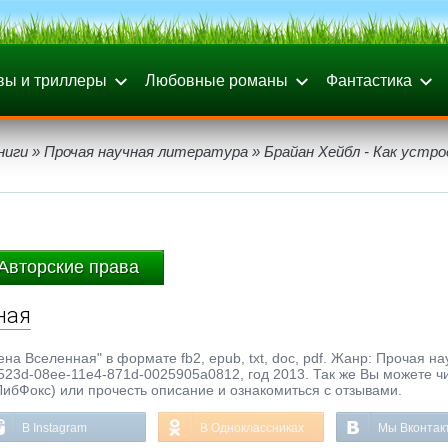
вы и триллеры
Любовные романы
Фантастика
ниги
»
Прочая научная литература
» Брайан Хейбл - Как устро
Авторские права
ная
ена Вселенная" в формате fb2, epub, txt, doc, pdf. Жанр: Прочая н
523d-08ee-11e4-871d-0025905a0812, год 2013. Так же Вы можете ч
ЛибФокс) или прочесть описание и ознакомиться с отзывами.
В Instagram
В Одноклассниках
Мы Вконтак