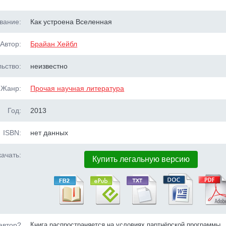
вание:
Как устроена Вселенная
Автор:
Брайан Хейбл
ьство:
неизвестно
Жанр:
Прочая научная литература
Год:
2013
ISBN:
нет данных
ачать:
Купить легальную версию
автор?
Книга распространяется на условиях партнёрской программы.