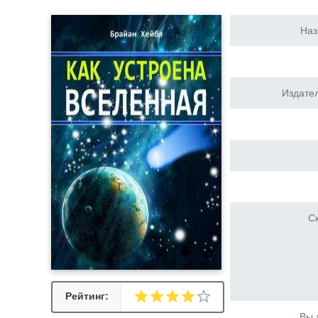
Наз
Издател
Ск
Рейтинг:
Вы 