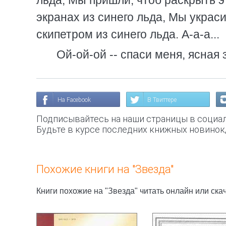
льда, Мы пришли, чтоб раскрыть э
экранах из синего льда, Мы украс
скипетром из синего льда. А-а-а...
Ой-ой-ой -- спаси меня, ясная 
На Facebook
В Твиттере
Подписывайтесь на наши страницы в социал
Будьте в курсе последних книжных новинок
Похожие книги на "Звезда"
Книги похожие на "Звезда" читать онлайн или ска