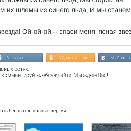
ти ножны из синего льда, Мы сгорим на
им их шлемы из синего льда, И мы станем
звезда! Ой-ой-ой -- спаси меня, ясная зве
В Instagram
В Одноклассниках
Мы Вконтак
ьных сетях.
, комментируйте, обсуждайте. Мы ждём Вас!
чать бесплатно полные версии.