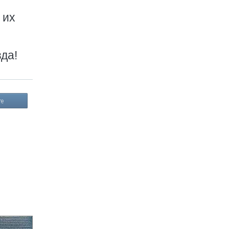
 их
зда!
те