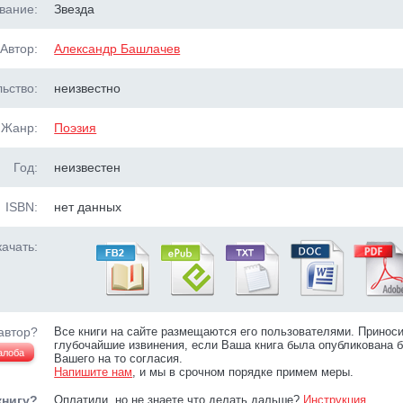
вание:
Звезда
Автор:
Александр Башлачев
ьство:
неизвестно
Жанр:
Поэзия
Год:
неизвестен
ISBN:
нет данных
ачать:
автор?
Все книги на сайте размещаются его пользователями. Принос
глубочайшие извинения, если Ваша книга была опубликована б
алоба
Вашего на то согласия.
Напишите нам
, и мы в срочном порядке примем меры.
книгу?
Оплатили, но не знаете что делать дальше?
Инструкция
.