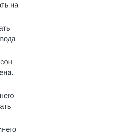
ать на
ать
вода.
сон.
ена.
инего
ать
инего