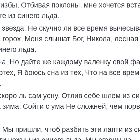
 избы, Отбивая поклоны, мне хочется вст
ге из синего льда.
я звезда, Не скучно ли все время вычесыв
 горох, Меня слышат Бог, Никола, лесная 
инего льда.
на, Но дайте же каждому валенку свой фа
тех, Я боюсь сна из тех, Что на все врем
.
 скоро ль сам усну, Отлив себе шлем из с
 зима. Сойти с ума Не сложней, чем порв
 Мы пришли, чтоб разбить эти лапти из с