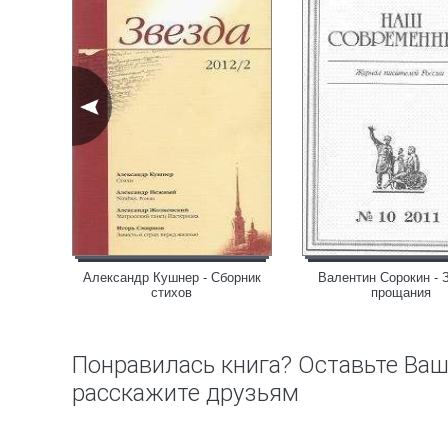
Черный
Александр Кушнер - Сборник
Валентин Сорокин - 
тся
стихов
прощания
Понравилась книга? Оставьте Ва
расскажите друзьям