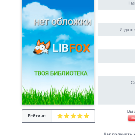
Наз
Издател
Ск
Вы 
Рейтинг:
Ж
Как получить 