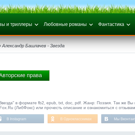
вы и триллеры
Любовные романы
Фантастика
 Александр Башлачев - Звезда
Авторские права
езда" в формате fb2, epub, txt, doc, pdf. Жанр: Поэзия. Так же Вы
bFox.Ru (ЛибФокс) или прочесть описание и ознакомиться с отзывам
В Instagram
В Одноклассниках
Мы Вконтак