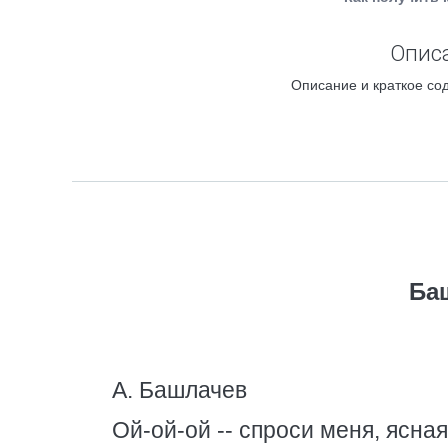
Описа
Описание и краткое со
Ба
А. Башлачев
Ой-ой-ой -- спроси меня, ясна