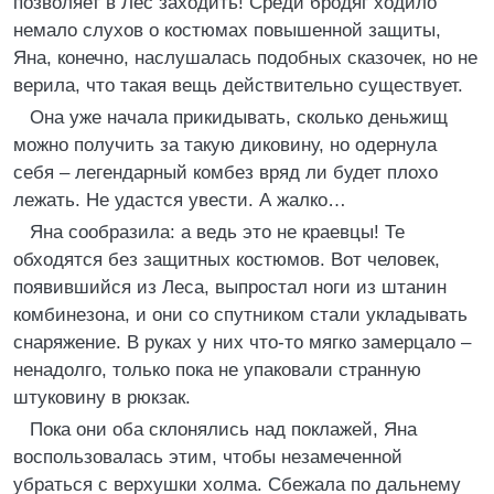
позволяет в Лес заходить! Среди бродяг ходило
немало слухов о костюмах повышенной защиты,
Яна, конечно, наслушалась подобных сказочек, но не
верила, что такая вещь действительно существует.
Она уже начала прикидывать, сколько деньжищ
можно получить за такую диковину, но одернула
себя – легендарный комбез вряд ли будет плохо
лежать. Не удастся увести. А жалко…
Яна сообразила: а ведь это не краевцы! Те
обходятся без защитных костюмов. Вот человек,
появившийся из Леса, выпростал ноги из штанин
комбинезона, и они со спутником стали укладывать
снаряжение. В руках у них что-то мягко замерцало –
ненадолго, только пока не упаковали странную
штуковину в рюкзак.
Пока они оба склонялись над поклажей, Яна
воспользовалась этим, чтобы незамеченной
убраться с верхушки холма. Сбежала по дальнему