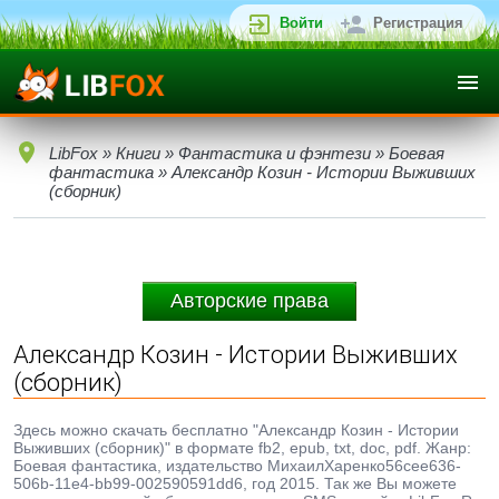
Войти
Регистрация
LibFox
»
Книги
»
Фантастика и фэнтези
»
Боевая
фантастика
» Александр Козин - Истории Выживших
(сборник)
Авторские права
Александр Козин - Истории Выживших
(сборник)
Здесь можно скачать бесплатно "Александр Козин - Истории
Выживших (сборник)" в формате fb2, epub, txt, doc, pdf. Жанр:
Боевая фантастика, издательство МихаилХаренко56cee636-
506b-11e4-bb99-002590591dd6, год 2015. Так же Вы можете