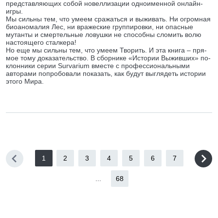
представляющих собой новеллизации одноименной онлайн-
игры.
Мы сильны тем, что умеем сражаться и выживать. Ни огромная
биоаномалия Лес, ни вражеские группировки, ни опасные
мутанты и смертельные ловушки не способны сломить волю
настоящего сталкера!
Но еще мы сильны тем, что умеем Творить. И эта книга – пря-
мое тому доказательство. В сборнике «Истории Выживших» по-
клонники серии Survarium вместе с профессиональными
авторами попробовали показать, как будут выглядеть истории
этого Мира.
1
2
3
4
5
6
7
...
68