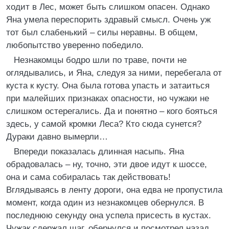
ходит в Лес, может быть слишком опасен. Однако
Яна умела переспорить здравый смысл. Очень уж
тот был слабенький – силы неравны. В общем,
любопытство уверенно победило.
Незнакомцы бодро шли по траве, почти не
оглядывались, и Яна, следуя за ними, перебегала от
куста к кусту. Она была готова упасть и затаиться
при малейших признаках опасности, но чужаки не
слишком остерегались. Да и понятно – кого бояться
здесь, у самой кромки Леса? Кто сюда сунется?
Дураки давно вымерли…
Впереди показалась длинная насыпь. Яна
обрадовалась – ну, точно, эти двое идут к шоссе,
она и сама собиралась так действовать!
Вглядываясь в ленту дороги, она едва не пропустила
момент, когда один из незнакомцев обернулся. В
последнюю секунду она успела присесть в кустах.
Чужак сдержал шаг, обернулся и посмотрел назад.