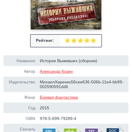
Рейтинг:
Название:
Истории Выживших (сборник)
Автор:
Александр Козин
Издательство:
МихаилХаренко56cee636-506b-11e4-bb99-
002590591dd6
Жанр:
Боевая фантастика
Год:
2015
ISBN:
978-5-699-79289-4
Скачать: