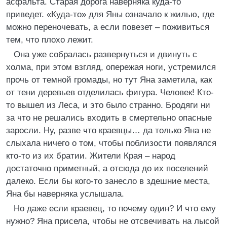
асфальта. Старая дорога наверняка куда-то
приведет. «Куда-то» для Яны означало к жилью, где
можно переночевать, а если повезет – поживиться
тем, что плохо лежит.
Она уже собралась развернуться и двинуть с
холма, при этом взгляд, опережая ноги, устремился
прочь от темной громады, но тут Яна заметила, как
от тени деревьев отделилась фигура. Человек! Кто-
то вышел из Леса, и это было странно. Бродяги ни
за что не решались входить в смертельно опасные
заросли. Ну, разве что краевцы… да только Яна не
слыхала ничего о том, чтобы поблизости появлялся
кто-то из их братии. Жители Края – народ
достаточно приметный, а отсюда до их поселений
далеко. Если бы кого-то занесло в здешние места,
Яна бы наверняка услышала.
Но даже если краевец, то почему один? И что ему
нужно? Яна присела, чтобы не отсвечивать на лысой