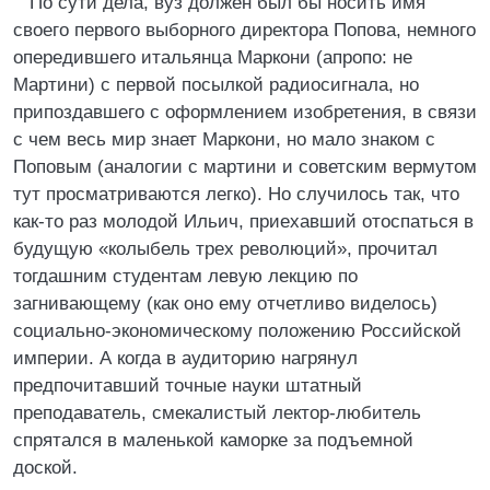
По сути дела, вуз должен был бы носить имя
своего первого выборного директора Попова, немного
опередившего итальянца Маркони (апропо: не
Мартини) с первой посылкой радиосигнала, но
припоздавшего с оформлением изобретения, в связи
с чем весь мир знает Маркони, но мало знаком с
Поповым (аналогии с мартини и советским вермутом
тут просматриваются легко). Но случилось так, что
как-то раз молодой Ильич, приехавший отоспаться в
будущую «колыбель трех революций», прочитал
тогдашним студентам левую лекцию по
загнивающему (как оно ему отчетливо виделось)
социально-экономическому положению Российской
империи. А когда в аудиторию нагрянул
предпочитавший точные науки штатный
преподаватель, смекалистый лектор-любитель
спрятался в маленькой каморке за подъемной
доской.