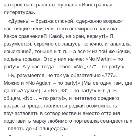
авторов на страницах журнала «Иностранная
литература».
«Дурень! – брызжа слюной, сдержанно возразят
настоящие ценители этого всемирного напитка. –
Какое сравнение?! Какой, на хрен, вермут!» Я,
разумеется, скромно соглашусь: конечно, итальяшка
изысканней, тоньше и т. п. – а всё ж из той же бочки,
полынь горькая. Это у них нынче: «No Martini – no
party!». А у нас тогда – свое: «No „777“ – no party!».
Ну, разумеется, не так уж обязательно «777».
Можно и «No Agdam – no party!» (Мы сегодня там, где
дают «Агдам»!), и «No „33“ – no party!» и т. д. В
общем, «No… – no party!», и читателю среднего
возраста предоставляется редкая возможность
поучаствовать в сотворчестве и вместо отточия
подставить марку любимого портвешка семидесятых
– вплоть до «Солнцедара».