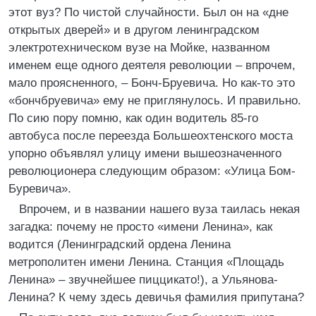
этот вуз? По чистой случайности. Был он на «дне
открытых дверей» и в другом ленинградском
электротехническом вузе на Мойке, названном
именем еще одного деятеля революции – впрочем,
мало проясненного, – Бонч-Бруевича. Но как-то это
«бончбруевича» ему не приглянулось. И правильно.
По сию пору помню, как один водитель 85-го
автобуса после переезда Большеохтенского моста
упорно объявлял улицу имени вышеозначенного
революционера следующим образом: «Улица Бом-
Буревича».
Впрочем, и в названии нашего вуза таилась некая
загадка: почему не просто «имени Ленина», как
водится (Ленинградский ордена Ленина
метрополитен имени Ленина. Станция «Площадь
Ленина» – звучнейшее пиццикато!), а Ульянова-
Ленина? К чему здесь девичья фамилия припутана?