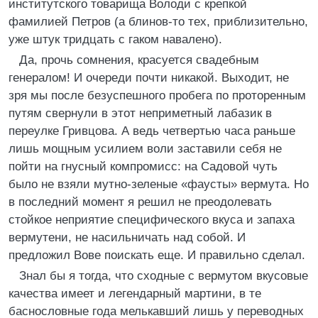
институтского товарища Володи с крепкой
фамилией Петров (а блинов-то тех, приблизительно,
уже штук тридцать с гаком навалено).
Да, прочь сомнения, красуется свадебным
генералом! И очереди почти никакой. Выходит, не
зря мы после безуспешного пробега по проторенным
путям свернули в этот неприметный лабазик в
переулке Гривцова. А ведь четвертью часа раньше
лишь мощным усилием воли заставили себя не
пойти на гнусный компромисс: на Садовой чуть
было не взяли мутно-зеленые «фаусты» вермута. Но
в последний момент я решил не преодолевать
стойкое неприятие специфического вкуса и запаха
вермутени, не насильничать над собой. И
предложил Вове поискать еще. И правильно сделал.
Знал бы я тогда, что сходные с вермутом вкусовые
качества имеет и легендарный мартини, в те
баснословные года мелькавший лишь у переводных