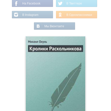
На Facebook
В Твиттере
В Instagram
В Одноклассниках
Мы Вконтакте