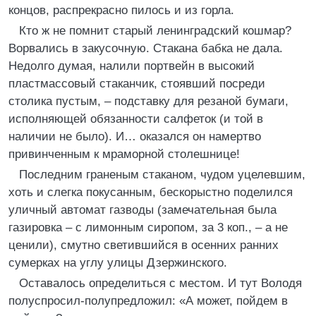
концов, распрекрасно пилось и из горла.
Кто ж не помнит старый ленинградский кошмар?
Ворвались в закусочную. Стакана бабка не дала.
Недолго думая, налили портвейн в высокий
пластмассовый стаканчик, стоявший посреди
столика пустым, – подставку для резаной бумаги,
исполняющей обязанности салфеток (и той в
наличии не было). И… оказался он намертво
привинченным к мраморной столешнице!
Последним граненым стаканом, чудом уцелевшим,
хоть и слегка покусанным, бескорыстно поделился
уличный автомат газводы (замечательная была
газировка – с лимонным сиропом, за 3 коп., – а не
ценили), смутно светившийся в осенних ранних
сумерках на углу улицы Дзержинского.
Оставалось определиться с местом. И тут Володя
полуспросил-полупредложил: «А может, пойдем в