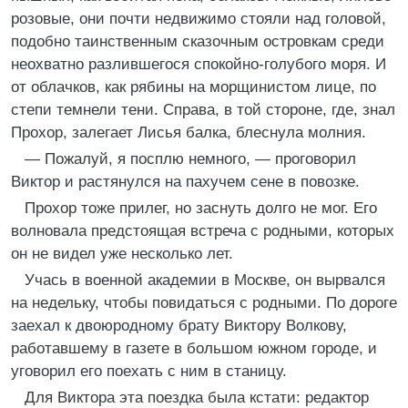
розовые, они почти недвижимо стояли над головой,
подобно таинственным сказочным островкам среди
неохватно разлившегося спокойно-голубого моря. И
от облачков, как рябины на морщинистом лице, по
степи темнели тени. Справа, в той стороне, где, знал
Прохор, залегает Лисья балка, блеснула молния.
— Пожалуй, я посплю немного, — проговорил
Виктор и растянулся на пахучем сене в повозке.
Прохор тоже прилег, но заснуть долго не мог. Его
волновала предстоящая встреча с родными, которых
он не видел уже несколько лет.
Учась в военной академии в Москве, он вырвался
на недельку, чтобы повидаться с родными. По дороге
заехал к двоюродному брату Виктору Волкову,
работавшему в газете в большом южном городе, и
уговорил его поехать с ним в станицу.
Для Виктора эта поездка была кстати: редактор