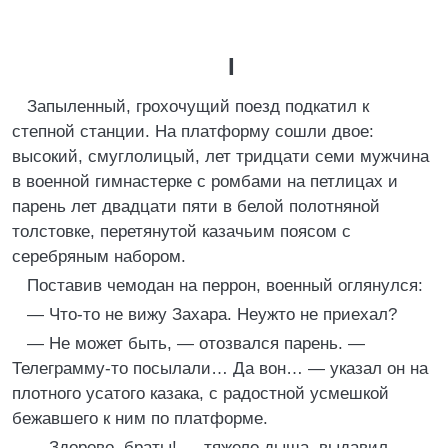
I
Запыленный, грохочущий поезд подкатил к
степной станции. На платформу сошли двое:
высокий, смуглолицый, лет тридцати семи мужчина
в военной гимнастерке с ромбами на петлицах и
парень лет двадцати пяти в белой полотняной
толстовке, перетянутой казачьим поясом с
серебряным набором.
Поставив чемодан на перрон, военный оглянулся:
— Что-то не вижу Захара. Неужто не приехал?
— Не может быть, — отозвался парень. —
Телеграмму-то посылали… Да вон… — указал он на
плотного усатого казака, с радостной усмешкой
бежавшего к ним по платформе.
— Здорово, браты! — тяжело дыша, выдавил