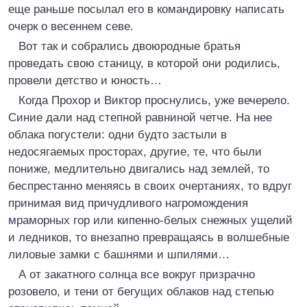
еще раньше посылал его в командировку написать
очерк о весеннем севе.
Вот так и собрались двоюродные братья
проведать свою станицу, в которой они родились,
провели детство и юность…
Когда Прохор и Виктор проснулись, уже вечерело.
Синие дали над степной равниной четче. На нее
облака погустели: одни будто застыли в
недосягаемых просторах, другие, те, что были
пониже, медлительно двигались над землей, то
беспрестанно меняясь в своих очертаниях, то вдруг
принимая вид причудливого нагромождения
мраморных гор или кипенно-белых снежных ущелий
и ледников, то внезапно превращаясь в волшебные
лиловые замки с башнями и шпилями…
А от закатного солнца все вокруг призрачно
розовело, и тени от бегущих облаков над степью