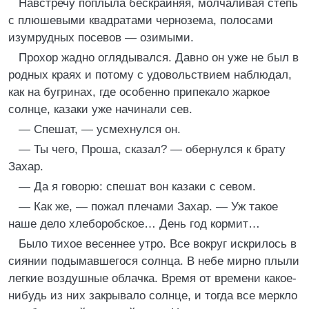
Навстречу поплыла бескрайняя, молчаливая степь
с плюшевыми квадратами чернозема, полосами
изумрудных посевов — озимыми.
Прохор жадно оглядывался. Давно он уже не был в
родных краях и потому с удовольствием наблюдал,
как на бугринах, где особенно припекало жаркое
солнце, казаки уже начинали сев.
— Спешат, — усмехнулся он.
— Ты чего, Проша, сказал? — обернулся к брату
Захар.
— Да я говорю: спешат вон казаки с севом.
— Как же, — пожал плечами Захар. — Уж такое
наше дело хлеборобское… День год кормит…
Было тихое весеннее утро. Все вокруг искрилось в
сиянии подымавшегося солнца. В небе мирно плыли
легкие воздушные облачка. Время от времени какое-
нибудь из них закрывало солнце, и тогда все меркло