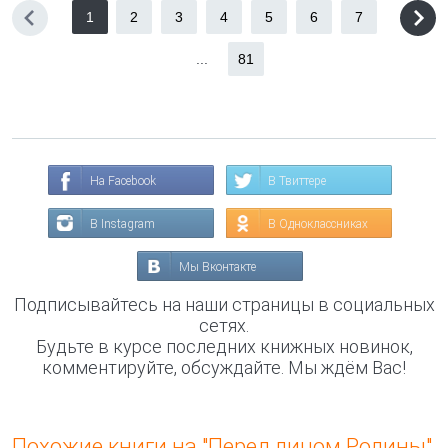
1
2
3
4
5
6
7
...
81
На Facebook
В Твиттере
В Instagram
В Одноклассниках
Мы Вконтакте
Подписывайтесь на наши страницы в социальных
сетях.
Будьте в курсе последних книжных новинок,
комментируйте, обсуждайте. Мы ждём Вас!
Похожие книги на "Перед лицом Родины"