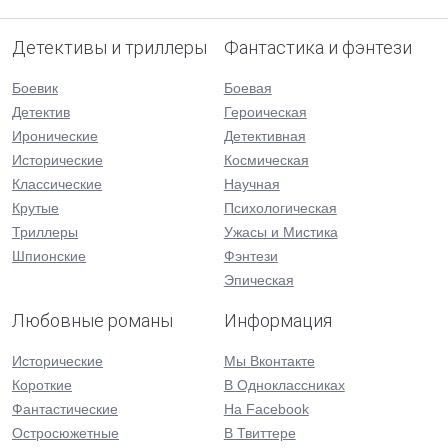
Детективы и триллеры
Фантастика и фэнтези
Боевик
Боевая
Детектив
Героическая
Иронические
Детективная
Исторические
Космическая
Классические
Научная
Крутые
Психологическая
Триллеры
Ужасы и Мистика
Шпионские
Фэнтези
Эпическая
Любовные романы
Информация
Исторические
Мы Вконтакте
Короткие
В Одноклассниках
Фантастические
На Facebook
Остросюжетные
В Твиттере