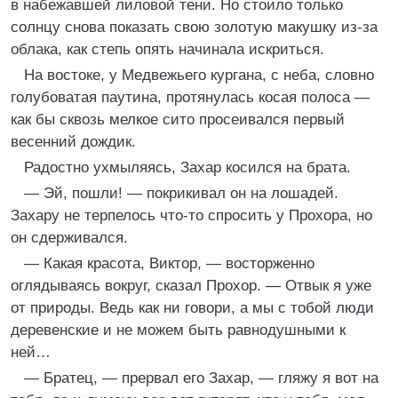
в набежавшей лиловой тени. Но стоило только
солнцу снова показать свою золотую макушку из-за
облака, как степь опять начинала искриться.
На востоке, у Медвежьего кургана, с неба, словно
голубоватая паутина, протянулась косая полоса —
как бы сквозь мелкое сито просеивался первый
весенний дождик.
Радостно ухмыляясь, Захар косился на брата.
— Эй, пошли! — покрикивал он на лошадей.
Захару не терпелось что-то спросить у Прохора, но
он сдерживался.
— Какая красота, Виктор, — восторженно
оглядываясь вокруг, сказал Прохор. — Отвык я уже
от природы. Ведь как ни говори, а мы с тобой люди
деревенские и не можем быть равнодушными к
ней…
— Братец, — прервал его Захар, — гляжу я вот на