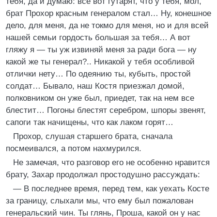
тебя, да и думаю: все вот гутарят, что у тебя, мол,
брат Прохор красным генералом стал… Ну, конешное
дело, для меня, да не токмо для меня, но и для всей
нашей семьи гордость большая за тебя… А вот
гляжу я — ты уж извиняй меня за ради бога — ну
какой же ты генерал?.. Никакой у тебя особливой
отлички нету… По одеянию ты, кубыть, простой
солдат… Бывало, наш Костя приезжал домой,
полковником он уже был, приедет, так на нем все
блестит… Погоны блестят серебром, шпоры звенят,
сапоги так начищены, что как лаком горят…
Прохор, слушая старшего брата, сначала
посмеивался, а потом нахмурился.
Не замечая, что разговор его не особенно нравится
брату, Захар продолжал простодушно рассуждать:
— В последнее время, перед тем, как уехать Косте
за границу, слыхали мы, что ему был пожалован
генеральский чин. Ты глянь, Проша, какой он у нас