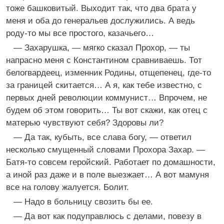
тоже башковитый. Выходит так, что два брата у
меня и оба до генеральев дослужились. А ведь
роду-то мы все простого, казачьего…
— Захарушка, — мягко сказал Прохор, — ты
напрасно меня с Константином сравниваешь. Тот
белогвардеец, изменник Родины, отщепенец, где-то
за границей скитается… А я, как тебе известно, с
первых дней революции коммунист… Впрочем, не
будем об этом говорить… Ты вот скажи, как отец с
матерью чувствуют себя? Здоровы ли?
— Да так, кубыть, все слава богу, — ответил
несколько смущенный словами Прохора Захар. —
Батя-то совсем геройский. Работает по домашности,
а иной раз даже и в поле выезжает… А вот мамуня
все на голову жалуется. Болит.
— Надо в больницу свозить бы ее.
— Да вот как подуправлюсь с делами, повезу в