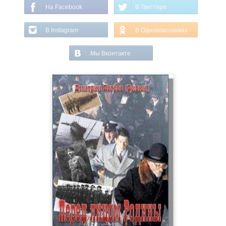
На Facebook
В Твиттере
В Instagram
В Одноклассниках
Мы Вконтакте