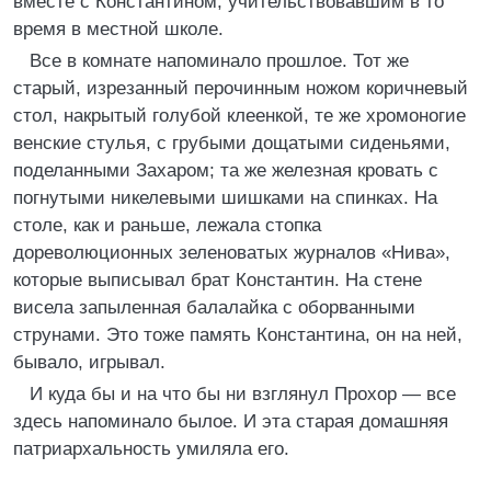
вместе с Константином, учительствовавшим в то
время в местной школе.
Все в комнате напоминало прошлое. Тот же
старый, изрезанный перочинным ножом коричневый
стол, накрытый голубой клеенкой, те же хромоногие
венские стулья, с грубыми дощатыми сиденьями,
поделанными Захаром; та же железная кровать с
погнутыми никелевыми шишками на спинках. На
столе, как и раньше, лежала стопка
дореволюционных зеленоватых журналов «Нива»,
которые выписывал брат Константин. На стене
висела запыленная балалайка с оборванными
струнами. Это тоже память Константина, он на ней,
бывало, игрывал.
И куда бы и на что бы ни взглянул Прохор — все
здесь напоминало былое. И эта старая домашняя
патриархальность умиляла его.