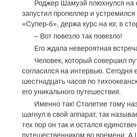
Роджер Шамуэй плюхнулся на с
запустил пропеллер и устремился 
«Супер-6», держа курс на юг, в ст
– Вот повезло так повезло!
Его ждала невероятная встреч
Человек, который совершил пу
согласился на интервью. Сегодня е
шестнадцать часов по тихоокеанс
его уникального путешествия.
Именно так! Столетие тому на
шагнул в свой аппарат, так назыв
тех пор он так и остался единств
путешественником во времени. А 