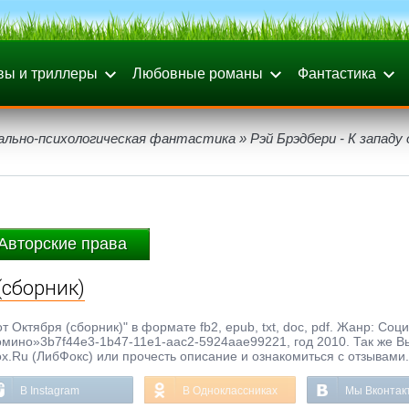
вы и триллеры
Любовные романы
Фантастика
ально-психологическая фантастика
» Рэй Брэдбери - К западу
Авторские права
(сборник)
т Октября (сборник)" в формате fb2, epub, txt, doc, pdf. Жанр: Соц
омино»3b7f44e3-1b47-11e1-aac2-5924aae99221, год 2010. Так же 
ox.Ru (ЛибФокс) или прочесть описание и ознакомиться с отзывами.
В Instagram
В Одноклассниках
Мы Вконтак