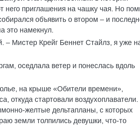
т него приглашения на чашку чая. Но по
 собирался объявить о втором – и послед
а это намекнул.
й. – Мистер Крейг Беннет Стайлз, я уже н
оргам, оседлала ветер и понеслась вдоль
Холье, на крыше «Обители времени»,
а, откуда стартовали воздухоплаватели.
имонно-желтые дельтапланы, с которых
краю земли толпились девушки, что-то