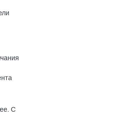
ели
лчания
ента
ее. С