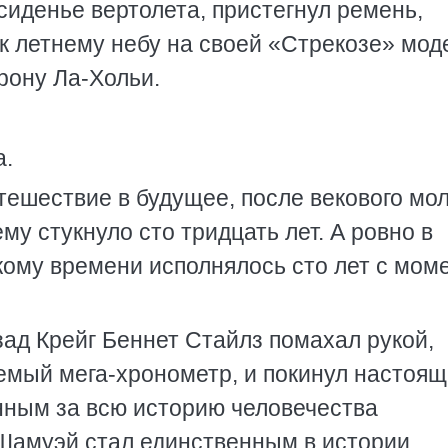
иденье вертолета, пристегнул ремень,
к летнему небу на своей «Стрекозе» мод
орону Ла-Хольи.
а.
тешествие в будущее, после векового мо
му стукнуло сто тридцать лет. А ровно в
кому времени исполнялось сто лет с мом
зад Крейг Беннет Стайлз помахал рукой,
аемый мега-хронометр, и покинул настоящ
енным за всю историю человечества
Шамуэй стал единственным в истории