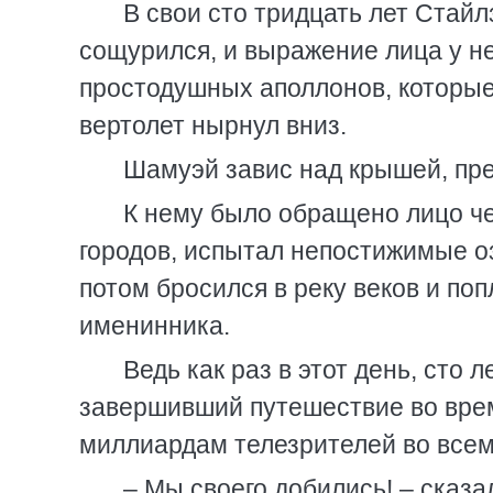
В свои сто тридцать лет Стайл
сощурился, и выражение лица у нег
простодушных аполлонов, которые
вертолет нырнул вниз.
Шамуэй завис над крышей, пр
К нему было обращено лицо че
городов, испытал непостижимые оз
потом бросился в реку веков и поп
именинника.
Ведь как раз в этот день, сто 
завершивший путешествие во врем
миллиардам телезрителей во всем
– Мы своего добились! – сказа