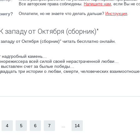
Все авторские права соблюдены.
Напишите нам
, если Вы не с
книгу?
Оплатили, но не знаете что делать дальше?
Инструкция
.
К западу от Октября (сборник)"
западу от Октября (сборник)" читать бесплатно онлайн.
ит надгробный камень…
кинорежиссера всей силой своей нерастраченной любви…
у выставлен счет за былые победы…
вадцать три истории о любви, смерти, человеческих взаимоотноше
4
5
6
7
...
14