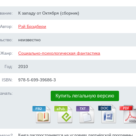
вание:
К западу от Октября (сборник)
Автор:
Рэй Брэдбери
ьство:
неизвестно
Жанр:
Социально-психологическая фантастика
Год:
2010
ISBN:
978-5-699-39686-3
ачать:
Купить легальную версию
автор?
Книга распространяется на условиях партнёрской программы.