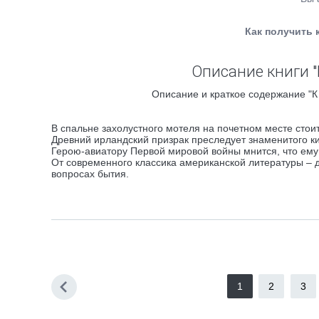
Как получить 
Описание книги "
Описание и краткое содержание "К 
В спальне захолустного мотеля на почетном месте сто
Древний ирландский призрак преследует знаменитого 
Герою-авиатору Первой мировой войны мнится, что ем
От современного классика американской литературы – д
вопросах бытия.
1
2
3