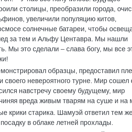
роили столицы, преобразили города, очи
ьфинов, увеличили популяцию китов,
космосе солнечные батареи, чтобы освещ
лед за тем и Альфу Центавра. Мы нашли
ь. Мы это сделали – слава богу, мы все э
ки!
монстрировал образцы, предоставил пле
и своего невероятного турне. Мир сошел 
осился навстречу своему будущему, мир
ичиняя вреда живым тварям на суше и на 
е крики старика. Шамуэй ответил тем же
посадку в облаке летней прохлады.