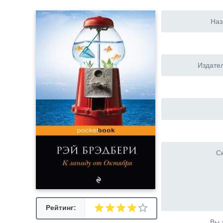
Наз
Издател
Ск
Рейтинг:
Вы 