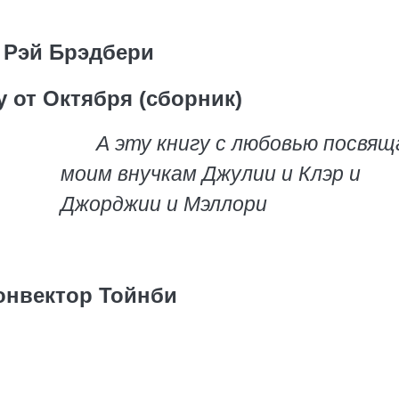
Рэй Брэдбери
у от Октября (сборник)
А эту книгу с любовью посвя
моим внучкам Джулии и Клэр и
Джорджии и Мэллори
онвектор Тойнби