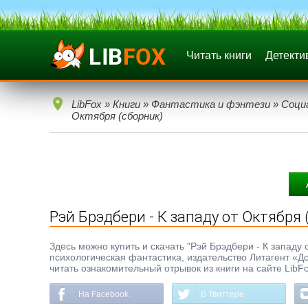
Читать книги
Детекти
LibFox
»
Книги
»
Фантастика и фэнтези
»
Соци
Октября (сборник)
Рэй Брэдбери - К западу от Октября 
Здесь можно купить и скачать "Рэй Брэдбери - К западу о
психологическая фантастика, издательство Литагент «Д
читать ознакомительный отрывок из книги на сайте LibF
На Facebook
В Твиттере