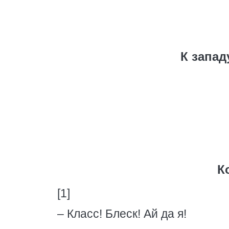
К запад
К
[1]
– Класс! Блеск! Ай да я!