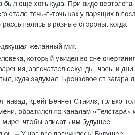
з был еще хоть куда. При виде вертолета
о стало точь-в-точь как у парящих в воз
 рассыпались в разные стороны, когда
едвкушая желанный миг.
ловека, который увидел во сне очертани
арения, запечатлел секунды, часы и дни,
лыл, куда задумал. Бронзовое от загара 
лет назад, Крейг Беннет Стайлз, только-то
ени, обратился по каналам «Телстара» 
 мире, чтобы описать им будущее.
л он. – У нас все получилось! Будущее