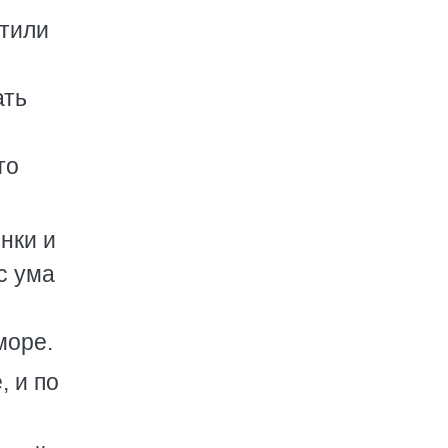
стили
ать
то
нки и
с ума
море.
, и по