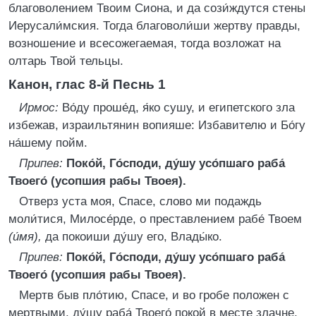
благоволением Твоим Сиона, и да сози́ждутся стены
Иерусали́мския. Тогда благоволи́ши жертву правды,
возношение и всесожегаемая, тогда возложат на
олтарь Твой тельцы.
Канон, глас 8-й
Песнь 1
Ирмос:
Во́ду проше́д, я́ко сушу, и египетского зла
избежав, израильтянин вопияше: Избавителю и Бо́гу
на́шему пойм.
Припев:
Поко́й, Го́споди, ду́шу усо́пшаго раба́
Твоего́ (усопшия рабы Твоея).
Отверз уста моя, Спасе, слово ми подаждь
моли́тися, Милосе́рде, о преставлением рабе́ Твоем
(и́мя),
да покоиши ду́шу его, Влады́ко.
Припев:
Поко́й, Го́споди, ду́шу усо́пшаго раба́
Твоего́ (усопшия рабы Твоея).
Мертв быв пло́тию, Спасе, и во гробе положен с
мертвыми, ду́шу раба́ Твоего́ покой в месте злачне,