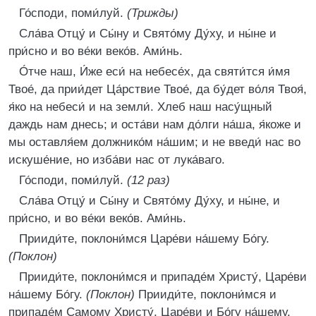
Го́споди, поми́луй.
(Трижды)
Сла́ва Отцу́ и Сы́ну и Свято́му Ду́ху, и ны́не и
при́сно и во ве́ки веко́в. Ами́нь.
О́тче наш, И́же еси́ на небесе́х, да святи́тся и́мя
Твое́, да прии́дет Ца́рствие Твое́, да бу́дет во́ля Твоя́,
я́ко на небеси́ и на земли́. Хлеб наш насу́щный
даждь нам днесь; и оста́ви нам до́лги на́ша, я́коже и
мы оставля́ем должнико́м на́шим; и не введи́ нас во
искуше́ние, но изба́ви нас от лука́ваго.
Го́споди, поми́луй.
(12 раз)
Сла́ва Отцу́ и Сы́ну и Свято́му Ду́ху, и ны́не, и
при́сно, и во ве́ки веко́в. Ами́нь.
Прииди́те, поклони́мся Царе́ви на́шему Бо́гу.
(Поклон)
Прииди́те, поклони́мся и припаде́м Христу́, Царе́ви
на́шему Бо́гу.
(Поклон)
Прииди́те, поклони́мся и
припаде́м Самому Христу́, Царе́ви и Бо́гу на́шему.