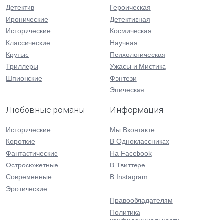
Детектив
Героическая
Иронические
Детективная
Исторические
Космическая
Классические
Научная
Крутые
Психологическая
Триллеры
Ужасы и Мистика
Шпионские
Фэнтези
Эпическая
Любовные романы
Информация
Исторические
Мы Вконтакте
Короткие
В Одноклассниках
Фантастические
На Facebook
Остросюжетные
В Твиттере
Современные
В Instagram
Эротические
Правообладателям
Политика