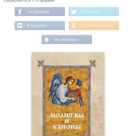
ознакомиться с отзывами.
На Facebook
В Твиттере
В Instagram
В Одноклассниках
Мы Вконтакте