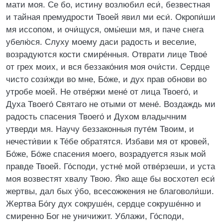
мати моя. Се бо, истину возлюбил еси́, безвестная
и тайная премудрости Твоей явил ми еси́. Окропи́ши
мя иссопом, и очи́щуся, омы́еши мя, и паче снега
убелю́ся. Слуху моему даси радость и веселие,
возрадуются кости смире́нныя. Отврати лице Твое́
от грех моих, и вся беззако́ния моя очи́сти. Сердце
чисто сози́жди во мне, Бо́же, и дух прав обнови во
утробе моей. Не отве́ржи мене́ от лица Твоего́, и
Духа Твоего́ Святаго не отыми от мене́. Воздаждь ми
радость спасения Твоего́ и Духом владычним
утверди мя. Научу беззаконныя путе́м Твоим, и
нечести́вии к Те́бе обратятся. Избави мя от кровей,
Бо́же, Бо́же спасения моего, возрадуется язык мой
правде Твоей. Го́споди, устне́ мой отве́рзеши, и уста
моя возвестят хвалу Твою. Я́ко аще бы восхотел еси́
жертвы, дал бых у́бо, всесожжения не благоволи́ши.
Жертва Бо́гу дух сокруше́н, сердце сокруше́нно и
смиренно Бог не уничижит. Ублажи, Го́споди,