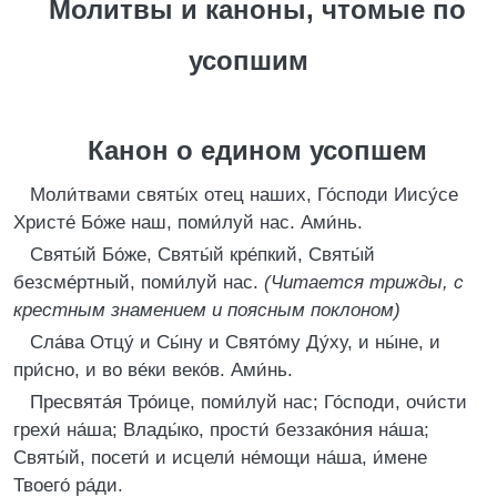
Молитвы и каноны, чтомые по
усопшим
Канон о едином усопшем
Моли́твами святы́х отец наших, Го́споди Иису́се
Христе́ Бо́же наш, поми́луй нас. Ами́нь.
Святы́й Бо́же, Святы́й кре́пкий, Святы́й
безсме́ртный, поми́луй нас.
(Читается трижды, с
крестным знамением и поясным поклоном)
Сла́ва Отцу́ и Сы́ну и Свято́му Ду́ху, и ны́не, и
при́сно, и во ве́ки веко́в. Ами́нь.
Пресвята́я Тро́ице, поми́луй нас; Го́споди, очи́сти
грехи́ на́ша; Влады́ко, прости́ беззако́ния на́ша;
Святы́й, посети́ и исцели́ не́мощи на́ша, и́мене
Твоего́ ра́ди.