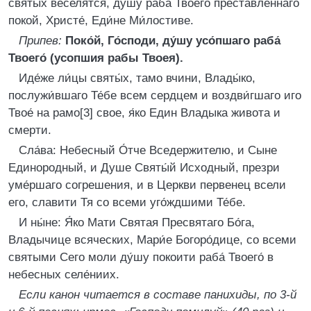
святы́х веселятся, ду́шу раба́ Твоего́ преставленнаго
покой, Христе́, Еди́не Ми́лостиве.
Припев:
Поко́й, Го́споди, ду́шу усо́пшаго раба́
Твоего́ (усопшия рабы Твоея).
Иде́же ли́цы святы́х, тамо вчини, Влады́ко,
послужи́вшаго Те́бе всем сердцем и воздви́гшаго иго
Твое́ на рамо[3] свое, я́ко Един Владыка живота и
смерти.
Сла́ва: Небесный О́тче Вседержителю, и Сыне
Единородный, и Душе Святы́й Исходный, презри
уме́ршаго согрешения, и в Церкви первенец всели
его, славити Тя со всеми уго́ждшими Те́бе.
И ны́не: Я́ко Мати Святая Пресвятаго Бо́га,
Владычице всяческих, Мари́е Богоро́дице, со всеми
святыми Сего моли ду́шу покоити раба́ Твоего́ в
небесных селе́ниих.
Если канон читается в составе панихиды, по 3-й