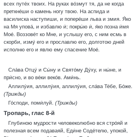
всех путе́х твоих. На руках во́змут тя, да не когда
преткне́ши о камень ногу твою. На аспида и
василиска наступиши, и попере́ши льва и змия. Я́ко
на Мя упова́, и избавлю и́; покры́ю и́, я́ко позна и́мя
Мое́. Воззове́т ко Мне, и услышу его, с ним есмь в
скорби, изму́ его и прославлю его, долготою дней
исполню его и явлю ему спасение Мое́.
Сла́ва Отцу́ и Сы́ну и Свято́му Ду́ху, и ны́не, и
при́сно, и во ве́ки веко́в. Ами́нь.
Аллилу́ия, аллилу́ия, аллилу́ия, сла́ва Те́бе, Бо́же.
(Трижды)
Го́споди, поми́луй.
(Трижды)
Тропарь, глас 8-й
Глубиною мудрости человеколюбно вся стро́яй и
полезная всем подаваяй, Еди́не Соде́телю, упокой,