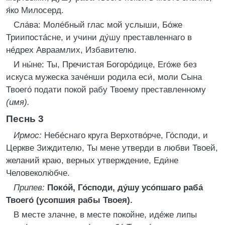
я́ко Милосерд.
Сла́ва: Моле́бный глас мой услыши, Бо́же
Триипоста́сне, и учини ду́шу преставленнаго в
не́дрех Авраамлих, Избавителю.
И ны́не: Ты, Пречистая Богоро́дице, Его́же без
искуса мужеска заче́нши родила еси́, моли Сына
Твоего́ подати покой рабу Твоему преставленному
(имя).
Песнь 3
Ирмос:
Небе́снаго круга Верхотво́рче, Го́споди, и
Церкве Зиждителю, Ты мене утверди в любви Твоей,
желаний краю, верных утверждение, Еди́не
Человеколю́бче.
Припев:
Поко́й, Го́споди, ду́шу усо́пшаго раба́
Твоего́ (усопшия рабы Твоея).
В месте злачне, в месте покойне, иде́же липы