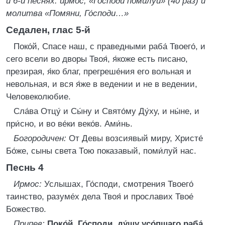
и 6-й песнях: ирмос, «Господи помилуй» (40 раз) и
молитва «Помяни, Го́споди…»
Седален, глас 5-й
Поко́й, Спасе наш, с праведными раба́ Твоего́, и
сего всели во дворы Твоя́, я́коже есть писано,
презирая, я́ко благ, прегреше́ния его вольная и
невольная, и вся я́же в ведении и не в ведении,
Человеколюбие.
Сла́ва Отцу́ и Сы́ну и Свято́му Ду́ху, и ны́не, и
при́сно, и во ве́ки веко́в. Ами́нь.
Богородичен:
От Девы возсиявый миру, Христе́
Бо́же, сыны света Тою показавый, поми́луй нас.
Песнь 4
Ирмос:
Услышах, Го́споди, смотрения Твоего́
таинство, разуме́х дела Твоя́ и прославих Твое́
Божество.
Припев:
Поко́й, Го́споди, ду́шу усо́пшаго раба́