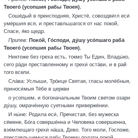
Твоего́ (усопшия рабы Твоея).
Соше́дый в преисподняя, Христе́, совоздви́гл еси́
уме́ршия вся, и преставльшагося от нас покой,
Спасе, я́ко щедр.
Припев:
Поко́й, Го́споди, ду́шу усо́пшаго раба́
Твоего́ (усопшия рабы Твоея).
Никтоже без греха есть, токмо Ты Един, Влады́ко,
сего ра́ди преставленному и грехи́ оста́ви, и в рай
того всели.
Сла́ва: Услыши, Тро́ице Святая, гласы моле́бныя,
приноси́мыя Те́бе в церкви
о усопшем, и богоначальным Твоим светом озари
ду́шу, омраче́нную суетными приверже́нии.
И ны́не: Родила еси́, Пречистая, без мужеска
се́мене, Бо́га соверше́нна и Человека совершенна,
взе́млющаго грехи́ на́ша, Дево. Того моли, Госпоже,
преставльшемуся рабу Твоему подати покой.