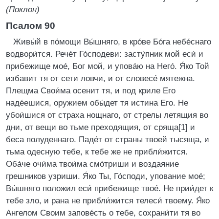
(Поклон)
Псалом 90
Живы́й в по́мощи Вы́шняго, в кро́ве Бо́га небе́снаго
водвори́тся. Рече́т Го́сподеви: засту́пник мой еси́ и
прибежище мое́, Бог мой, и упова́ю на Него́. Я́ко Той
избавит тя от сети ловчи, и от словесе́ мятежна.
Плещма Свои́ма осенит тя, и под криле Его
наде́ешися, оружием обы́дет тя истина Его. Не
убои́шися от страха нощнаго, от стрелы летящия во
дни, от вещи во тьме преходящия, от сряща[1] и
беса полуденнаго. Паде́т от страны твоей тысяща, и
тьма одесную тебе, к тебе же не прибли́жится.
Оба́че очи́ма твои́ма смо́триши и воздаяние
грешников узриши. Я́ко Ты, Го́споди, упование мое́;
Вы́шняго положил еси́ прибежище твое́. Не прии́дет к
тебе зло, и рана не прибли́жится телеси́ твоему. Я́ко
Ангелом Своим запове́сть о тебе, сохрани́ти тя во