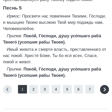
Песнь 5
Ирмос:
Просвети нас повелении Твоими, Го́споди,
и мышцею Твоею высокою Твой мир подаждь нам,
Человеколю́бче.
Припев:
Поко́й, Го́споди, ду́шу усо́пшаго раба́
Твоего́ (усопшия рабы Твоея).
Имый живота и смерти власть, преставленнаго от
нас покой, Христе́ Бо́же, Ты бо еси́ всех, Спасе,
покой и живот.
Припев:
Поко́й, Го́споди, ду́шу усо́пшаго раба́
Твоего́ (усопшия рабы Твоея).
1
2
3
4
5
6
7