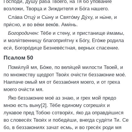
Го́споди, ду́шу раба́ Твоего́, на Тя бо упование
возложи, Творца и Зиждителя и Бо́га нашего.
Сла́ва Отцу́ и Сы́ну и Свято́му Ду́ху, и ны́не, и
при́сно, и во ве́ки веко́в. Ами́нь.
Богородичен:
Те́бе и стену, и пристанище и́мамы,
и моли́твенницу благоприя́тну к Бо́гу, Его́же родила
еси́, Богоро́дице Безневе́стная, верных спасение.
Псалом 50
Поми́луй мя, Бо́же, по вели́цей милости Твоей, и
по множеству щедрот Твои́х очи́сти беззаконие мое́.
Наипаче омый мя от беззако́ния моего, и от греха
моего очи́сти мя.
Я́ко беззаконие мое́ аз знаю, и грех мой предо
мною есть выну[2]. Те́бе единому согреши́х и
лукавое пред Тобою сотвори́х, я́ко да оправди́шися
во словесе́х Твои́х и победи́ши, внегда суди́ти Ти. Се
бо, в беззакониях зачат есмь, и во гресе́х роди мя