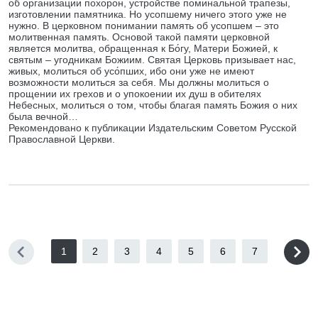
об организации похорон, устройстве поминальной трапезы,
изготовлении памятника. Но усопшему ничего этого уже не
нужно. В церковном понимании память об усопшем – это
молитвенная память. Основой такой памяти церковной
является молитва, обращенная к Бо́гу, Матери Божией, к
святым – угодникам Божиим. Святая Церковь призывает нас,
живых, молиться об усо́пших, ибо они уже не имеют
возможности молиться за себя. Мы должны молиться о
прощении их грехов и о упокоении их душ в обителях
Небесных, молиться о том, чтобы благая память Божия о них
была вечной…
Рекомендовано к публикации Издательским Советом Русской
Православной Церкви.
1
2
3
4
5
6
7