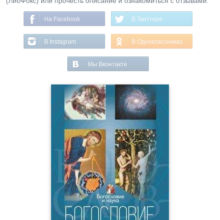
(ЛибФокс) или прочесть описание и ознакомиться с отзывами.
На Facebook
В Твиттере
В Instagram
В Одноклассниках
Мы Вконтакте