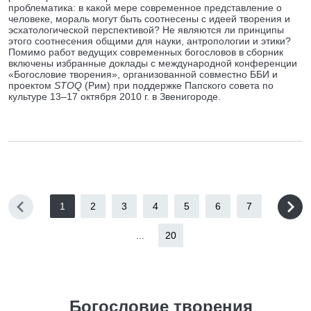
проблематика: в какой мере современное представление о
человеке, мораль могут быть соотнесены с идеей творения и
эсхатологической перспективой? Не являются ли принципы
этого соотнесения общими для науки, антропологии и этики?
Помимо работ ведущих современных богословов в сборник
включены избранные доклады с международной конференции
«Богословие творения», организованной совместно ББИ и
проектом
STOQ
(Рим) при поддержке Папского совета по
культуре 13–17 октября 2010 г. в Звенигороде.
1
2
3
4
5
6
7
...
20
Богословие творения