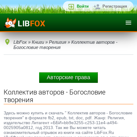
Войти
Регистрация
LibFox
»
Книги
»
Религия
» Коллектив авторов -
Богословие творения
Авторские права
Коллектив авторов - Богословие
творения
Здесь можно купить и скачать " Коллектив авторов - Богословие
творения" в формате fb2, epub, txt, doc, pdf. Жанр: Религия,
издательство Литагент «ББИ»bb9e3255-c253-11e4-a494-
0025905a0812, год 2013. Так же Вы можете читать
ознакомительный отрывок из книги на сайте LibFox.Ru