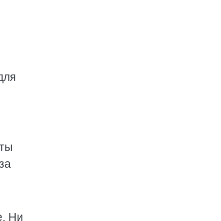
для
оты
за
е. Ни