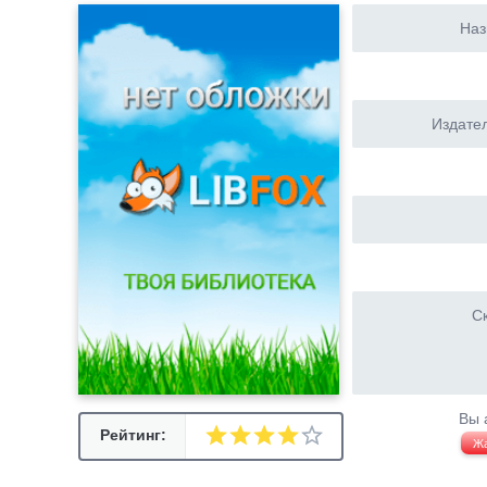
Наз
Издател
Ск
Вы 
Рейтинг:
Ж