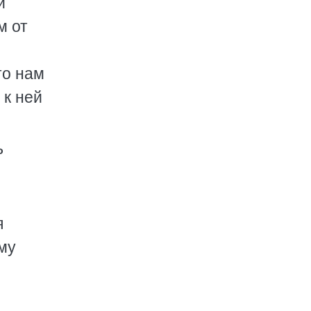
и
м от
то нам
 к ней
ь
я
му