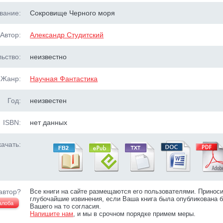
вание:
Сокровище Черного моря
Автор:
Александр Студитский
ьство:
неизвестно
Жанр:
Научная Фантастика
Год:
неизвестен
ISBN:
нет данных
ачать:
автор?
Все книги на сайте размещаются его пользователями. Принос
глубочайшие извинения, если Ваша книга была опубликована б
алоба
Вашего на то согласия.
Напишите нам
, и мы в срочном порядке примем меры.