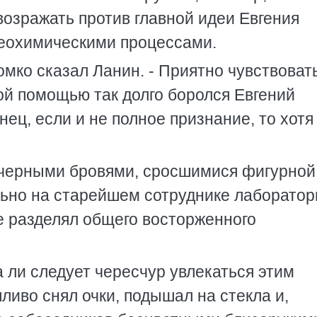
озражать против главной идеи Евгения
геохимическими процессами.
громко сказал Ланин. - Приятно чувствовать
ой помощью так долго боролся Евгений
нец, если и не полное признание, то хотя
и черными бровями, сросшимися фигурной
льно на старейшем сотруднике лаборатор
е разделял общего восторженного
а ли следует чересчур увлекаться этим
ливо снял очки, подышал на стекла и,