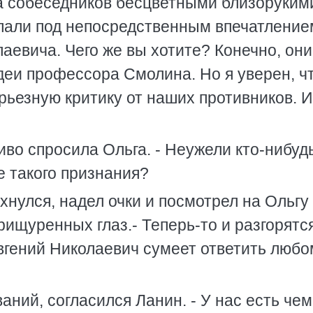
на собеседников бесцветными близоруким
упали под непосредственным впечатление
аевича. Чего же вы хотите? Конечно, они
деи профессора Смолина. Но я уверен, ч
ьезную критику от наших противников. И
чиво спросила Ольга. - Неужели кто-нибуд
е такого признания?
ехнулся, надел очки и посмотрел на Ольгу
ищуренных глаз.- Теперь-то и разгорятс
Евгений Николаевич сумеет ответить любо
ваний, согласился Ланин. - У нас есть чем