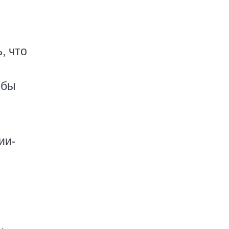
, что
 бы
ии-