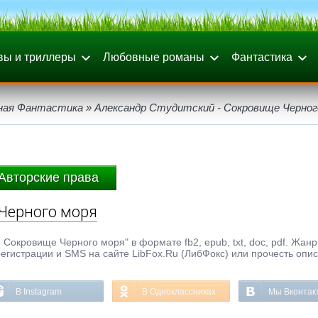
вы и триллеры
Любовные романы
Фантастика
ная Фантастика
» Александр Студитский - Сокровище Черног
Авторские права
 Черного моря
 Сокровище Черного моря" в формате fb2, epub, txt, doc, pdf. Жан
регистрации и SMS на сайте LibFox.Ru (ЛибФокс) или прочесть опи
В Instagram
В Одноклассниках
Мы Вконтак