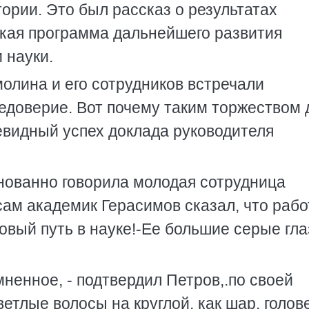
ории. Это был рассказ о результатах
кая программа дальнейшего развития
 науки.
молина и его сотрудников встречали
едоверие. Вот почему таким торжеством 
евидный успех доклада руководителя
лнованно говорила молодая сотрудница
сам академик Герасимов сказал, что раб
вый путь в науке!-Ее большие серые гла
мненное, - подтвердил Петров,.по своей
етлые волосы на круглой, как шар, голов