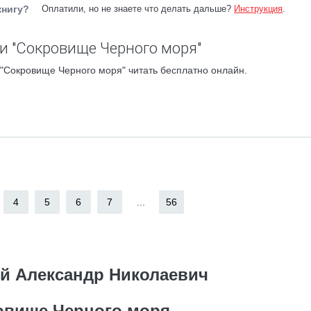
книгу?
Оплатили, но не знаете что делать дальше?
Инструкция
.
и "Сокровище Черного моря"
"Сокровище Черного моря" читать бесплатно онлайн.
4
5
6
7
...
56
й Александр Николаевич
овище Черного моря