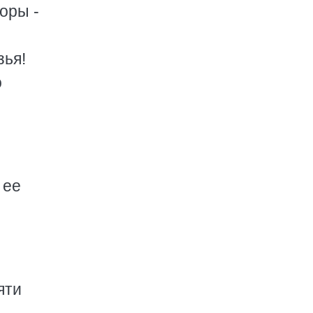
оры -
зья!
о
 ее
яти