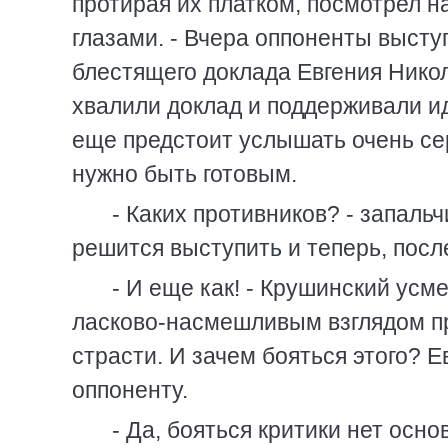
протирая их платком, посмотрел 
глазами. - Вчера оппоненты выст
блестящего доклада Евгения Никол
хвалили доклад и поддерживали и
еще предстоит услышать очень сер
нужно быть готовым.
- Каких противников? - запаль
решится выступить и теперь, посл
- И еще как! - Крушинский усм
ласково-насмешливым взглядом пр
страсти. И зачем бояться этого? 
оппоненту.
- Да, бояться критики нет осно