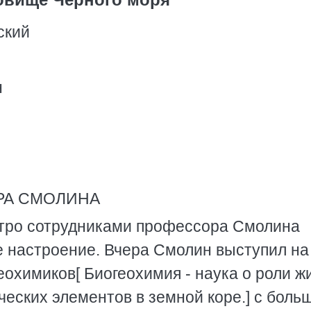
ский
Я
н
РА СМОЛИНА
утро сотрудниками профессора Смолина
е настроение. Вчера Смолин выступил на
еохимиков[ Биогеохимия - наука о роли ж
еских элементов в земной коре.] с боль