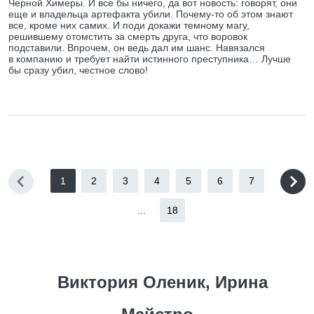
Черной Химеры. И все бы ничего, да вот новость: говорят, они
еще и владельца артефакта убили. Почему-то об этом знают
все, кроме них самих. И поди докажи темному магу,
решившему отомстить за смерть друга, что воровок
подставили. Впрочем, он ведь дал им шанс. Навязался
в компанию и требует найти истинного преступника… Лучше
бы сразу убил, честное слово!
1
2
3
4
5
6
7
...
18
Виктория Оленик, Ирина