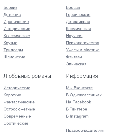
Боевик
Боевая
Детектив
Героическая
Иронические
Детективная
Исторические
Космическая
Классические
Научная
Крутые
Психологическая
Триллеры
Ужасы и Мистика
Шпионские
Фэнтези
Эпическая
Любовные романы
Информация
Исторические
Мы Вконтакте
Короткие
В Одноклассниках
Фантастические
На Facebook
Остросюжетные
В Твиттере
Современные
В Instagram
Эротические
Правообладателям