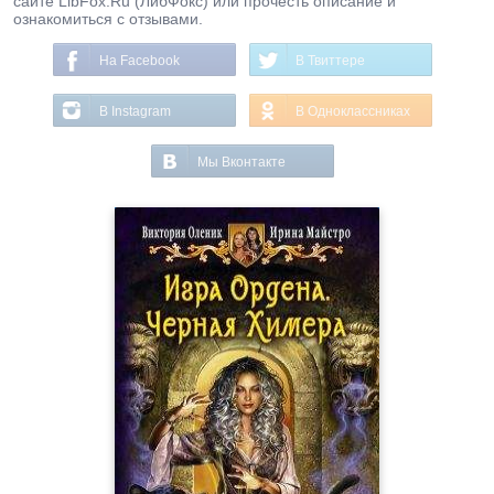
сайте LibFox.Ru (ЛибФокс) или прочесть описание и
ознакомиться с отзывами.
На Facebook
В Твиттере
В Instagram
В Одноклассниках
Мы Вконтакте