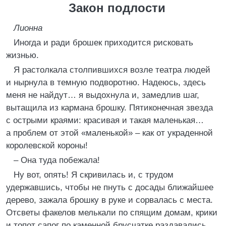
Закон подлости
Лионна
Иногда и ради брошек приходится рисковать
жизнью.
Я растолкала столпившихся возле театра людей
и нырнула в темную подворотню. Надеюсь, здесь
меня не найдут… я выдохнула и, замедлив шаг,
вытащила из кармана брошку. Пятиконечная звезда
с острыми краями: красивая и такая маленькая…
а проблем от этой «маленькой» – как от украденной
королевской короны!
– Она туда побежала!
Ну вот, опять! Я скривилась и, с трудом
удержавшись, чтобы не пнуть с досады ближайшее
дерево, зажала брошку в руке и сорвалась с места.
Отсветы факелов мелькали по спящим домам, крики
и топот сапог по каменной брусчатке раздавались