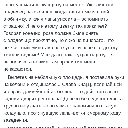
золотую магическую розу на месте. Уж слишком
владелец разозлился, когда застал меня с ней
в обнимку, а как я лапы уносила – вспоминать
страшно! И чего к этому цветку так прикипел?
Говорят, конечно, роза должна была снять
с владельца проклятие, но я же не виновата, что
несчастный минотавр по глупости перешел дорогу
темной ведьме! Мне дают заказ украсть розу – я
выполняю, а всякие там проклятия меня
не касаются.
Вылетев на небольшую площадь, я поставила руки
на колени и отдышалась. Слава Киа[1], величайшей
и справедливейшей из богинь, это действительно
задний дворик ресторана! Дерево без единого листа
трудно не узнать – оно чем-то напоминало старую
колдунью, протянувшую лапы-ветки к черному ходу
заведения.