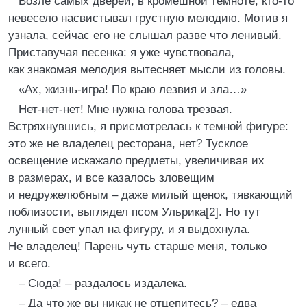
Возле самых дверей, в кромешной темноте, кто-то
невесело насвистывал грустную мелодию. Мотив я
узнала, сейчас его не слышал разве что ленивый.
Приставучая песенка: я уже чувствовала,
как знакомая мелодия вытесняет мысли из головы.
«Ах, жизнь-игра! По краю лезвия и зла…»
Нет-нет-нет! Мне нужна голова трезвая.
Встряхнувшись, я присмотрелась к темной фигуре:
это же не владелец ресторана, нет? Тусклое
освещение искажало предметы, увеличивая их
в размерах, и все казалось зловещим
и недружелюбным – даже милый щенок, тявкающий
поблизости, выглядел псом Ульрика[2]. Но тут
лунный свет упал на фигуру, и я выдохнула.
Не владелец! Парень чуть старше меня, только
и всего.
– Сюда! – раздалось издалека.
– Да что же вы никак не отцепитесь? – едва