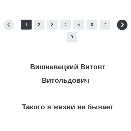
1
2
3
4
5
6
7
...
9
Вишневецкий Витовт
Витольдович
Такого в жизни не бывает