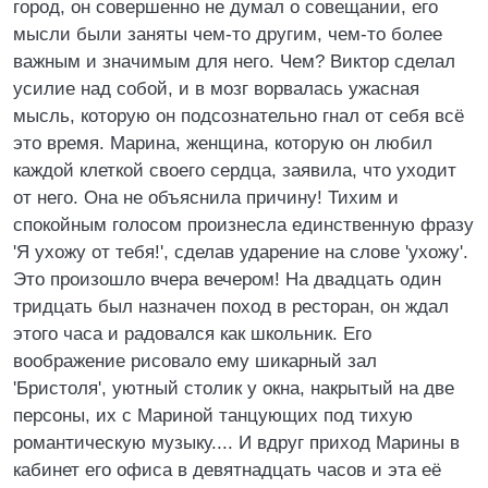
город, он совершенно не думал о совещании, его
мысли были заняты чем-то другим, чем-то более
важным и значимым для него. Чем? Виктор сделал
усилие над собой, и в мозг ворвалась ужасная
мысль, которую он подсознательно гнал от себя всё
это время. Марина, женщина, которую он любил
каждой клеткой своего сердца, заявила, что уходит
от него. Она не объяснила причину! Тихим и
спокойным голосом произнесла единственную фразу
'Я ухожу от тебя!', сделав ударение на слове 'ухожу'.
Это произошло вчера вечером! На двадцать один
тридцать был назначен поход в ресторан, он ждал
этого часа и радовался как школьник. Его
воображение рисовало ему шикарный зал
'Бристоля', уютный столик у окна, накрытый на две
персоны, их с Мариной танцующих под тихую
романтическую музыку.... И вдруг приход Марины в
кабинет его офиса в девятнадцать часов и эта её