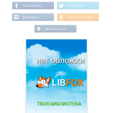
На Facebook
В Твиттере
В Instagram
В Одноклассниках
Мы Вконтакте