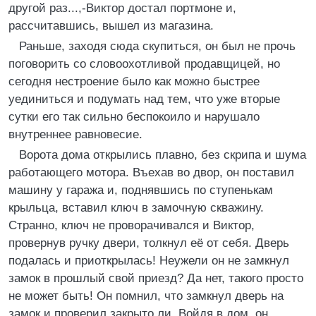
другой раз...,-Виктор достал портмоне и,
рассчитавшись, вышел из магазина.
Раньше, заходя сюда скупиться, он был не прочь
поговорить со словоохотливой продавщицей, но
сегодня нестроение было как можно быстрее
уединиться и подумать над тем, что уже вторые
сутки его так сильно беспокоило и нарушало
внутреннее равновесие.
Ворота дома открылись плавно, без скрипа и шума
работающего мотора. Въехав во двор, он поставил
машину у гаража и, поднявшись по ступенькам
крыльца, вставил ключ в замочную скважину.
Странно, ключ не проворачивался и Виктор,
провернув ручку двери, толкнул её от себя. Дверь
подалась и приоткрылась! Неужели он не замкнул
замок в прошлый свой приезд? Да нет, такого просто
не может быть! Он помнил, что замкнул дверь на
замок и проверил закрыто ли. Войдя в дом, он