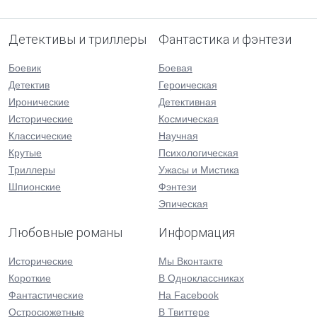
Детективы и триллеры
Фантастика и фэнтези
Боевик
Боевая
Детектив
Героическая
Иронические
Детективная
Исторические
Космическая
Классические
Научная
Крутые
Психологическая
Триллеры
Ужасы и Мистика
Шпионские
Фэнтези
Эпическая
Любовные романы
Информация
Исторические
Мы Вконтакте
Короткие
В Одноклассниках
Фантастические
На Facebook
Остросюжетные
В Твиттере