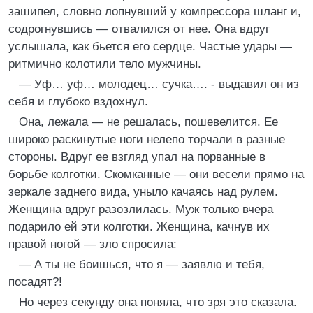
зашипел, словно лопнувший у компрессора шланг и,
содрогнувшись — отвалился от нее. Она вдруг
услышала, как бьется его сердце. Частые удары —
ритмично колотили тело мужчины.
— Уф… уф… молодец… сучка…. - выдавил он из
себя и глубоко вздохнул.
Она, лежала — не решалась, пошевелится. Ее
широко раскинутые ноги нелепо торчали в разные
стороны. Вдруг ее взгляд упал на порванные в
борьбе колготки. Скомканные — они весели прямо на
зеркале заднего вида, уныло качаясь над рулем.
Женщина вдруг разозлилась. Муж только вчера
подарило ей эти колготки. Женщина, качнув их
правой ногой — зло спросила:
— А ты не боишься, что я — заявлю и тебя,
посадят?!
Но через секунду она поняла, что зря это сказала.