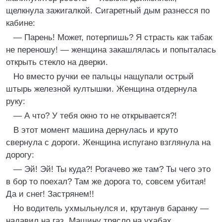
щелкнула зажигалкой. Сигаретный дым разнесся по
кабине:
— Парень! Может, потерпишь? Я страсть как табак
не переношу! — женщина закашлялась и попыталась
открыть стекло на дверки.
Но вместо ручки ее пальцы нащупали острый
штырь железной култышки. Женщина отдернула
руку:
— А что? У тебя окно то не открывается?!
В этот момент машина дернулась и круто
свернула с дороги. Женщина испугано взглянула на
дорогу:
— Эй! Эй! Ты куда?! Рогачево же там? Ты чего это
в бор то поехал? Там же дорога то, совсем убитая!
Да и снег! Застрянем!!
Но водитель ухмыльнулся и, крутанув баранку —
надавил на газ. Машину трясло на ухабах.