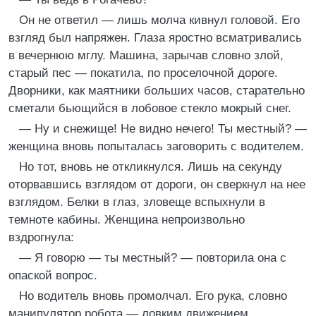
Он не ответил — лишь молча кивнул головой. Его
взгляд был напряжен. Глаза яростно всматривались
в вечернюю мглу. Машина, зарычав словно злой,
старый пес — покатила, по проселочной дороге.
Дворники, как маятники больших часов, старательно
сметали бьющийся в лобовое стекло мокрый снег.
— Ну и снежище! Не видно нечего! Ты местный? —
женщина вновь попыталась заговорить с водителем.
Но тот, вновь не откликнулся. Лишь на секунду
оторвавшись взглядом от дороги, он сверкнул на нее
взглядом. Белки в глаз, зловеще вспыхнули в
темноте кабины. Женщина непроизвольно
вздрогнула:
— Я говорю — ты местный? — повторила она с
опаской вопрос.
Но водитель вновь промолчал. Его рука, словно
манипулятор робота — ловким движением,