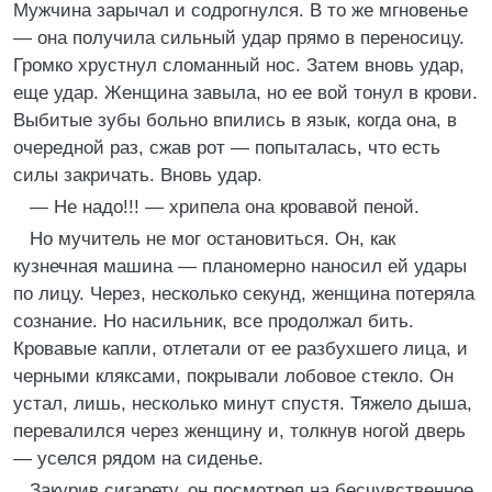
Мужчина зарычал и содрогнулся. В то же мгновенье
— она получила сильный удар прямо в переносицу.
Громко хрустнул сломанный нос. Затем вновь удар,
еще удар. Женщина завыла, но ее вой тонул в крови.
Выбитые зубы больно впились в язык, когда она, в
очередной раз, сжав рот — попыталась, что есть
силы закричать. Вновь удар.
— Не надо!!! — хрипела она кровавой пеной.
Но мучитель не мог остановиться. Он, как
кузнечная машина — планомерно наносил ей удары
по лицу. Через, несколько секунд, женщина потеряла
сознание. Но насильник, все продолжал бить.
Кровавые капли, отлетали от ее разбухшего лица, и
черными кляксами, покрывали лобовое стекло. Он
устал, лишь, несколько минут спустя. Тяжело дыша,
перевалился через женщину и, толкнув ногой дверь
— уселся рядом на сиденье.
Закурив сигарету, он посмотрел на бесчувственное