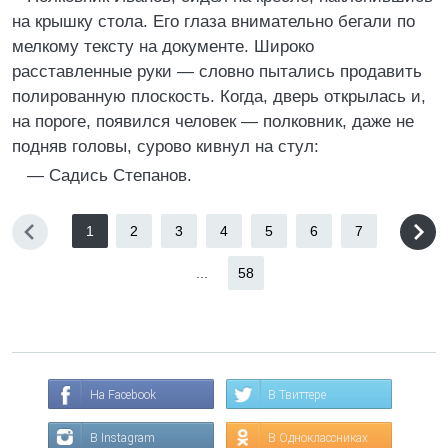
на крышку стола. Его глаза внимательно бегали по
мелкому тексту на документе. Широко
расставленные руки — словно пытались продавить
полированную плоскость. Когда, дверь открылась и,
на пороге, появился человек — полковник, даже не
подняв головы, сурово кивнул на стул:
— Садись Степанов.
1
2
3
4
5
6
7
...
58
На Facebook
В Твиттере
В Instagram
В Одноклассниках