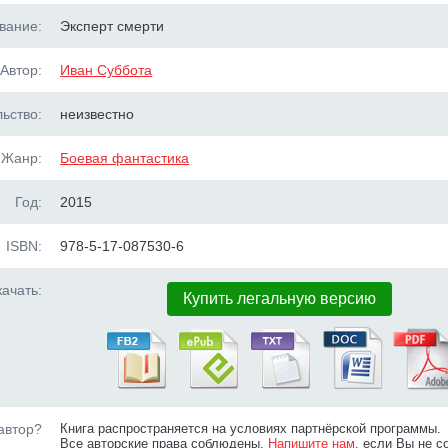
вание:
Эксперт смерти
Автор:
Иван Суббота
ьство:
неизвестно
Жанр:
Боевая фантастика
Год:
2015
ISBN:
978-5-17-087530-6
ачать:
Купить легальную версию
автор?
Книга распространяется на условиях партнёрской программы.
Все авторские права соблюдены.
Напишите нам
, если Вы не с