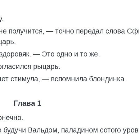
у.
 не получится, — точно передал слова С
царь.
здоровяк. — Это одно и то же.
согласился рыцарь.
 нет стимула, — вспомнила блондинка.
Глава 1
онечно.
е будучи Вальдом, паладином сотого уров