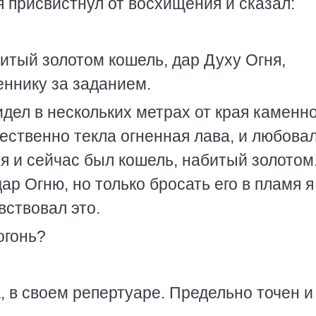
я присвистнул от восхищения и сказал:
тый золотом кошель, дар Духу Огня,
еннику за заданием.
идел в нескольких метрах от края каменн
чественно текла огненная лава, и любова
я и сейчас был кошель, набитый золотом
дар Огню, но только бросать его в пламя я
вствовал это.
огонь?
а, в своем репертуаре. Предельно точен и