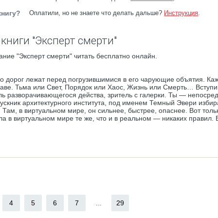
книгу?
Оплатили, но не знаете что делать дальше?
Инструкция
.
книги "Эксперт смерти"
ние "Эксперт смерти" читать бесплатно онлайн.
о дорог лежат перед погрузившимися в его чарующие объятия. Ка
славе. Тьма или Свет, Порядок или Хаос, Жизнь или Смерть… Вступи
ль разворачивающегося действа, зритель с галерки. Ты — непосре
ускник архитектурного института, под именем Темный Эвери избир
ам, в виртуальном мире, он сильнее, быстрее, опаснее. Вот тольк
ла в виртуальном мире те же, что и в реальном — никаких правил. 
4
5
6
7
...
29