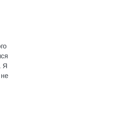
ого
лся
. Я
 не