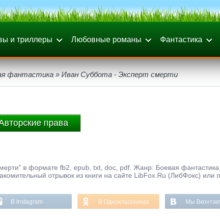
вы и триллеры
Любовные романы
Фантастика
ая фантастика
» Иван Суббота - Эксперт смерти
Авторские права
ерти" в формате fb2, epub, txt, doc, pdf. Жанр: Боевая фантастика
накомительный отрывок из книги на сайте LibFox.Ru (ЛибФокс) или 
В Instagram
В Одноклассниках
Мы Вконтак