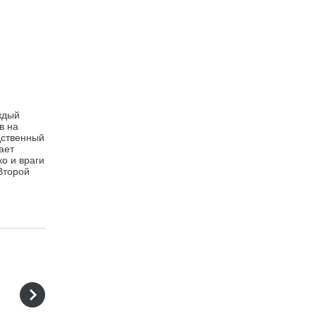
ждый
в на
дственный
ает
о и враги
Второй