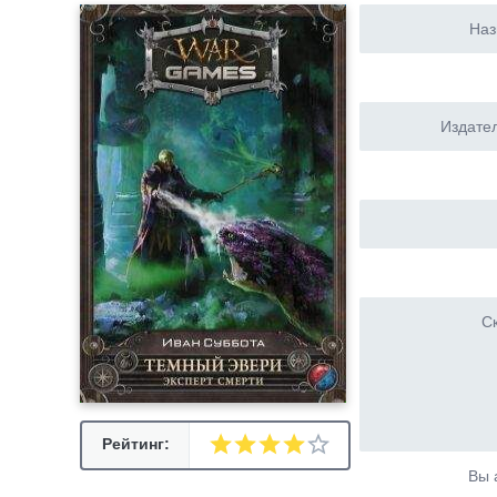
Наз
Издател
Ск
Рейтинг:
Вы 