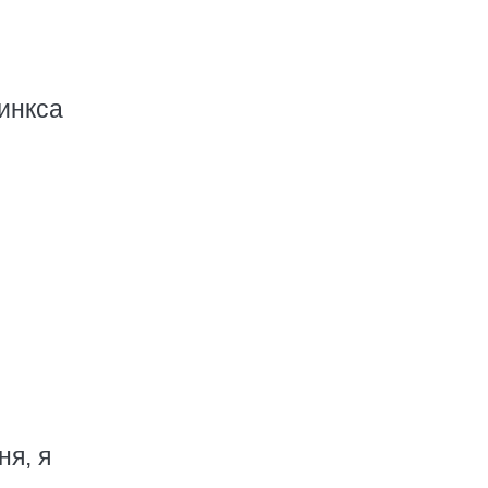
финкса
ня, я