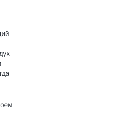
щий
дух
и
гда
воем