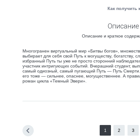
Как получить 
Описание 
Описание и краткое содержа
Многогранен виртуальный мир «Битвы богов», множеств
выбирает для себя свой Путь к могуществу, богатству, 
избранный Путь ты уже не просто сторонний наблюдате
участник интригующих событий. Вчерашний студент, вып
самый одиозный, самый пугающий Путь — Путь Смерти. Т
его тоже — сильнее, опаснее, могущественнее. А прави
роман цикла «Темный Эвери».
1
2
3