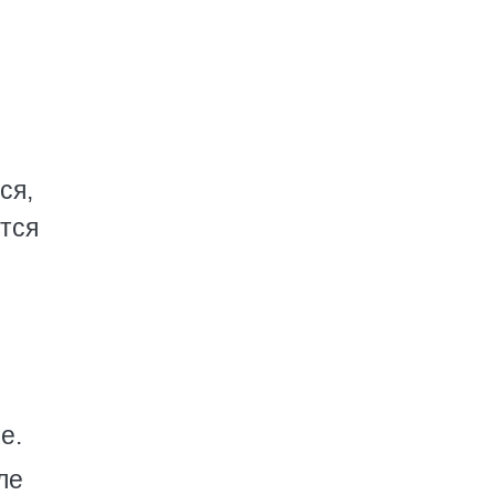
ся,
тся
е.
ле