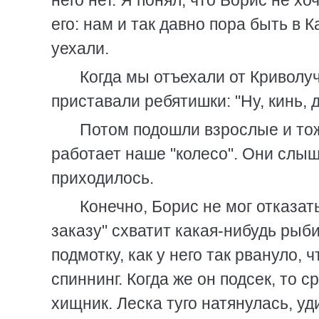
него нет. Я понял, что Борис не х
его: нам и так давно пора быть в 
уехали.
Когда мы отъехали от Криволуч
приставали ребятишки: "Ну, кинь, 
Потом подошли взрослые и тоже
работает наше "колесо". Они слыша
приходилось.
Конечно, Борис не мог отказать
заказу" схватит какая-нибудь рыби
подмотку, как у него так рвануло,
спиннинг. Когда же он подсек, то 
хищник. Леска туго натянулась, у