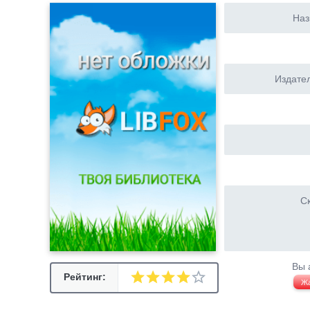
Наз
Издател
Ск
Вы 
Рейтинг:
Ж