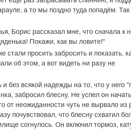
очет ещё раз забрасывать спиннинг, и под
Карауле, а то мы поздно туда попадём. Так
ья, Борис рассказал мне, что сначала к 
дяденька! Покажи, как вы ловите!"
 стали просить забросить и показать, к
ли об этом, а вот видеть ни разу не
 и без всякой надежды на то, что у него "
нка, забросил блесну. Не успел он начат
 что от неожиданности чуть не вырвало из 
сразу почувствовал, что блесну схватил б
дилище согнулось. Он включил тормоз, ка