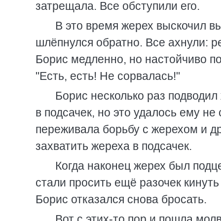
затрещала. Все обступили его.
В это время жерех выскочил вы
шлёпнулся обратно. Все ахнули: р
Борис медленно, но настойчиво по
"Есть, есть! Не сорвалась!"
Борис несколько раз подводил 
в подсачек, но это удалось ему не
переживала борьбу с жерехом и д
захватить жереха в подсачек.
Когда наконец жерех был подц
стали просить ещё разочек кинуть 
Борис отказался снова бросать.
Вот с этих-то пор и пошла молв