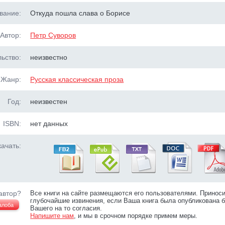
вание:
Откуда пошла слава о Борисе
Автор:
Петр Суворов
ьство:
неизвестно
Жанр:
Русская классическая проза
Год:
неизвестен
ISBN:
нет данных
ачать:
автор?
Все книги на сайте размещаются его пользователями. Принос
глубочайшие извинения, если Ваша книга была опубликована б
алоба
Вашего на то согласия.
Напишите нам
, и мы в срочном порядке примем меры.