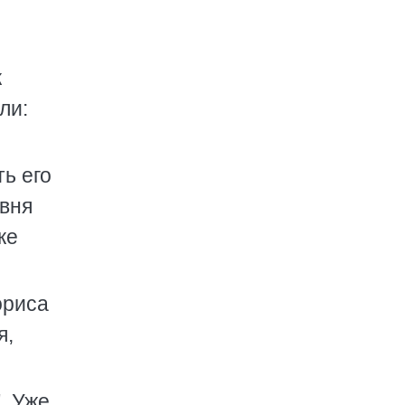
к
ли:
ть его
евня
ке
ориса
я,
. Уже