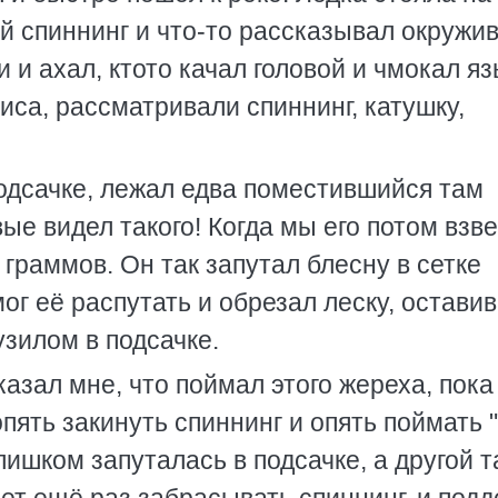
ой спиннинг и что-то рассказывал окружи
и и ахал, ктото качал головой и чмокал я
са, рассматривали спиннинг, катушку,
подсачке, лежал едва поместившийся там
ые видел такого! Когда мы его потом взве
 граммов. Он так запутал блесну в сетке
мог её распутать и обрезал леску, оставив
узилом в подсачке.
казал мне, что поймал этого жереха, пока
опять закинуть спиннинг и опять поймать 
лишком запуталась в подсачке, а другой т