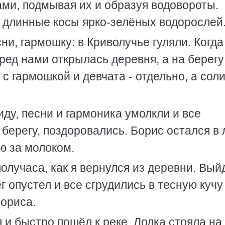
ми, подмывая их и образуя водовороты.
я длинные косы ярко-зелёных водорослей
и, гармошку: в Криволучье гуляли. Когд
ед нами открылась деревня, а на берегу
 с гармошкой и девчата - отдельно, а сол
иду, песни и гармоника умолкли и все
берегу, поздоровались. Борис остался в 
ю за молоком.
лучаса, как я вернулся из деревни. Выйд
ег опустел и все сгрудились в тесную кучу
Бориса.
я и быстро пошёл к реке. Лодка стояла на