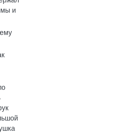
держал
 мы и
нему
ак
по
ь
рук
ольшой
тушка