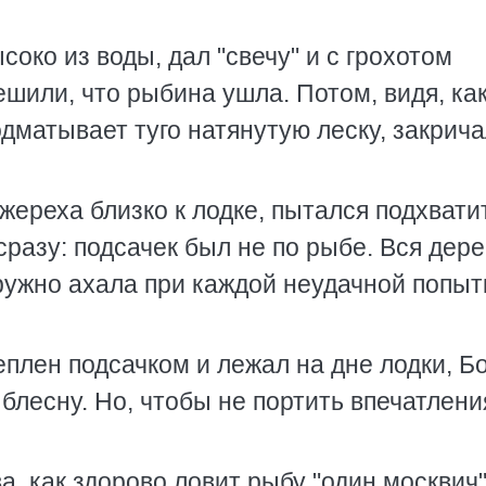
соко из воды, дал "свечу" и с грохотом
ешили, что рыбина ушла. Потом, видя, ка
дматывает туго натянутую леску, закрича
жереха близко к лодке, пытался подхвати
 сразу: подсачек был не по рыбе. Вся дер
ружно ахала при каждой неудачной попыт
еплен подсачком и лежал на дне лодки, Б
блесну. Но, чтобы не портить впечатлени
а, как здорово ловит рыбу "один москвич"