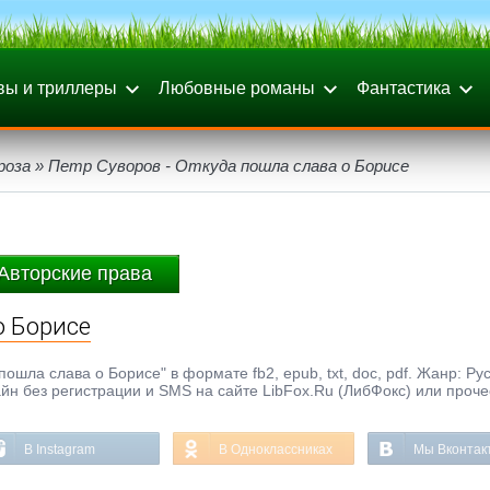
вы и триллеры
Любовные романы
Фантастика
роза
» Петр Суворов - Откуда пошла слава о Борисе
Авторские права
о Борисе
ошла слава о Борисе" в формате fb2, epub, txt, doc, pdf. Жанр: Ру
айн без регистрации и SMS на сайте LibFox.Ru (ЛибФокс) или проче
В Instagram
В Одноклассниках
Мы Вконтак