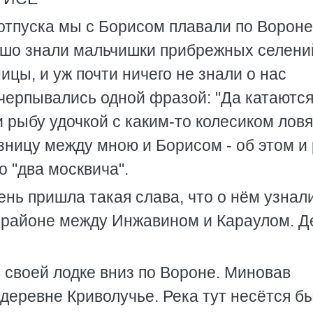
 отпуска мы с Борисом плавали по Вороне
ошо знали мальчишки прибрежных селени
цы, и уж почти ничего не знали о нас
счерпывались одной фразой: "Да катаются
 рыбу удочкой с каким-то колесиком ловя
азницу между мною и Борисом - об этом и
о "два москвича".
день пришла такая слава, что о нём узнали
в районе между Инжавином и Караулом. Д
 своей лодке вниз по Вороне. Миновав
 деревне Криволучье. Река тут несётся б