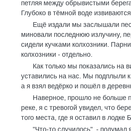
петляя между обрывистыми берега
Глубоко в тёмной воде извиваютс
Ещё издали мы заслышали песн
миновали последнюю излучину, пер
сидели кучками колхозники. Парни
колхозники - отдельно.
Как только мы показались на в
уставились на нас. Мы подплыли к 
а я взял ведёрко и пошёл в деревн
Наверное, прошло не больше по
реке, я с тревогой увидел, что бер
того места, где я оставил в лодке 
"Что-то случилось", - подумал 