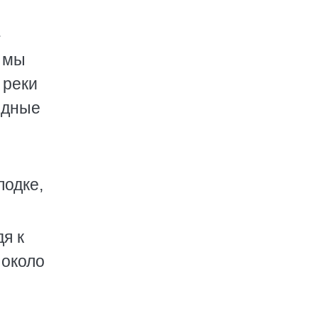
.
а мы
 реки
идные
лодке,
я к
 около