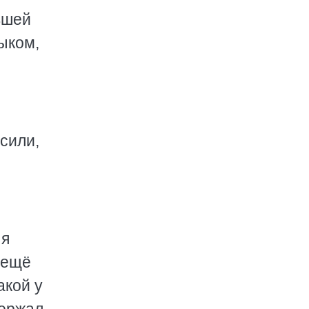
вшей
зыком,
сили,
 я
"ещё
акой у