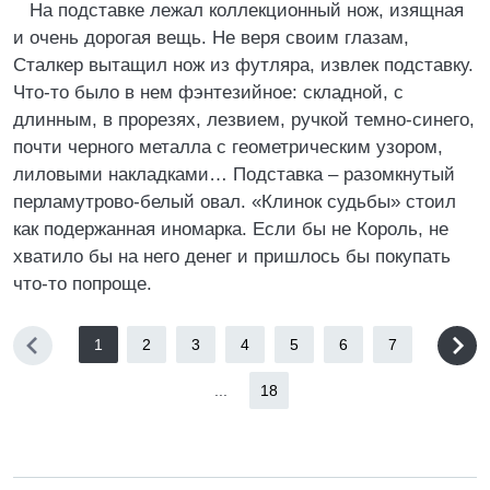
На подставке лежал коллекционный нож, изящная
и очень дорогая вещь. Не веря своим глазам,
Сталкер вытащил нож из футляра, извлек подставку.
Что-то было в нем фэнтезийное: складной, с
длинным, в прорезях, лезвием, ручкой темно-синего,
почти черного металла с геометрическим узором,
лиловыми накладками… Подставка – разомкнутый
перламутрово-белый овал. «Клинок судьбы» стоил
как подержанная иномарка. Если бы не Король, не
хватило бы на него денег и пришлось бы покупать
что-то попроще.
1
2
3
4
5
6
7
...
18