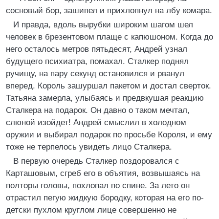
сосновый бор, зашипел и прихлопнул на лбу комара.
И правда, вдоль вырубки широким шагом шел
человек в брезентовом плаще с капюшоном. Когда до
него осталось метров пятьдесят, Андрей узнал
будущего психиатра, помахал. Сталкер поднял
ручищу, на пару секунд остановился и рванул
вперед. Король зашуршал пакетом и достал сверток.
Татьяна замерла, улыбаясь и предвкушая реакцию
Сталкера на подарок. Он давно о таком мечтал,
слюной изойдет! Андрей смыслил в холодном
оружии и выбирал подарок по просьбе Короля, и ему
тоже не терпелось увидеть лицо Сталкера.
В первую очередь Сталкер поздоровался с
Карташовым, сгреб его в объятия, возвышаясь на
полторы головы, похлопал по спине. За лето он
отрастил пегую жидкую бородку, которая на его по-
детски пухлом круглом лице совершенно не