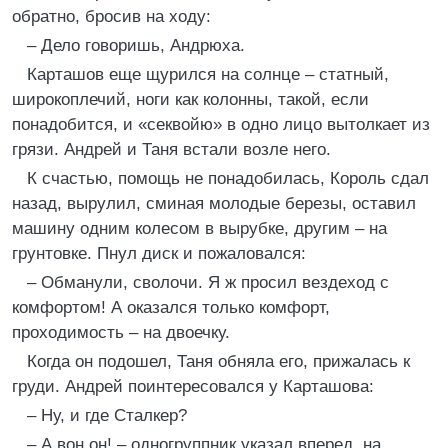
обратно, бросив на ходу:
– Дело говоришь, Андрюха.
Карташов еще щурился на солнце – статный,
широкоплечий, ноги как колонны, такой, если
понадобится, и «секвойю» в одно лицо вытолкает из
грязи. Андрей и Таня встали возле него.
К счастью, помощь не понадобилась, Король сдал
назад, вырулил, сминая молодые березы, оставил
машину одним колесом в вырубке, другим – на
грунтовке. Пнул диск и пожаловался:
– Обманули, сволочи. Я ж просил вездеход с
комфортом! А оказался только комфорт,
проходимость – на двоечку.
Когда он подошел, Таня обняла его, прижалась к
груди. Андрей поинтересовался у Карташова:
– Ну, и где Сталкер?
– А вон он! – одногруппник указал вперед, на