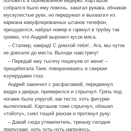
положить в оцинкованное ведерко. Карташов
собрался было ему помочь, закатал рукава, обнажая
мускулистые руки, но передумал и выхватил из
кармана камуфлированных штанов телефон,
прищурился, набрал номер и гаркнул в трубку так
громко, что Андрей выронил кусок мяса.
– Сталкер, камрад! С днюхой тебя!.. Ага, мы чуток
не доехали до места. Выходи навстречу!
– Передай ему тысячу поцелуев от меня! –
прощебетала Таня, поворачиваясь и сверкая
изумрудами глаз.
Андрей закончил с расфасовкой, передвинул
ведро к дверце, примерился и спрыгнул. Грязь под
ногами была упругой, как тесто, хоть фигурки
вылепливай. Карташов тоже спрыгнул, обошел
«тойоту», снял тощий рюкзак и протянул руку:
– Давай сюда утяжелитель, треньку сегодня
пропускаю, хоть чуть-чуть нагружусь.