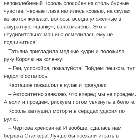
непоколебимый Король способен на столь бурные
чувства. Черные глаза налились кровью, на скулах
катаются желваки, волосы, всегда уложенные в
аккуратную «шапку», взлохмачены. Это и
неудивительно: машина осмелилась ему не
подчиниться!
Татьяна пригладила медные кудри и положила
руку Королю на коленку:
– Ген, успокойся, пожалуйста! Пойдем пешком, тут
недолго осталось.
Карташов покашлял в кулак и прогудел:
– Авторитетно заявляю, что вперед мы не проедем.
А если и проедем, рискуем потом увязнуть в болоте.
Король заглушил мотор и в сердцах ударил по
рулю:
– Чертова хреновина! И вообще, сдалась нам
берлога Сталкера! Лучше бы поехали играть в