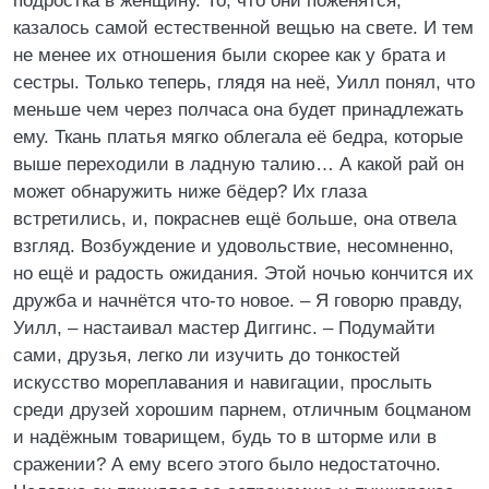
подростка в женщину. То, что они поженятся,
казалось самой естественной вещью на свете. И тем
не менее их отношения были скорее как у брата и
сестры. Только теперь, глядя на неё, Уилл понял, что
меньше чем через полчаса она будет принадлежать
ему. Ткань платья мягко облегала её бедра, которые
выше переходили в ладную талию… А какой рай он
может обнаружить ниже бёдер? Их глаза
встретились, и, покраснев ещё больше, она отвела
взгляд. Возбуждение и удовольствие, несомненно,
но ещё и радость ожидания. Этой ночью кончится их
дружба и начнётся что-то новое. – Я говорю правду,
Уилл, – настаивал мастер Диггинс. – Подумайти
сами, друзья, легко ли изучить до тонкостей
искусство мореплавания и навигации, прослыть
среди друзей хорошим парнем, отличным боцманом
и надёжным товарищем, будь то в шторме или в
сражении? А ему всего этого было недостаточно.