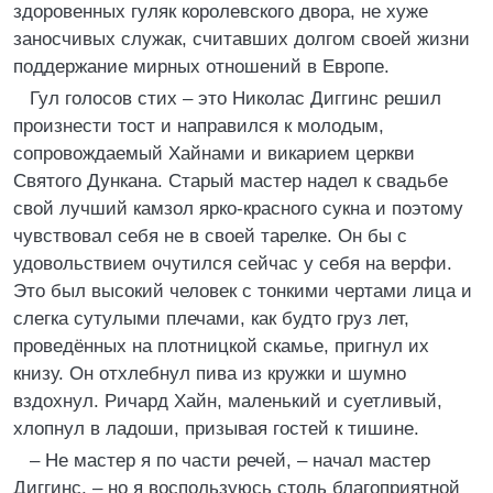
здоровенных гуляк королевского двора, не хуже
заносчивых служак, считавших долгом своей жизни
поддержание мирных отношений в Европе.
Гул голосов стих – это Николас Диггинс решил
произнести тост и направился к молодым,
сопровождаемый Хайнами и викарием церкви
Святого Дункана. Старый мастер надел к свадьбе
свой лучший камзол ярко-красного сукна и поэтому
чувствовал себя не в своей тарелке. Он бы с
удовольствием очутился сейчас у себя на верфи.
Это был высокий человек с тонкими чертами лица и
слегка сутулыми плечами, как будто груз лет,
проведённых на плотницкой скамье, пригнул их
книзу. Он отхлебнул пива из кружки и шумно
вздохнул. Ричард Хайн, маленький и суетливый,
хлопнул в ладоши, призывая гостей к тишине.
– Не мастер я по части речей, – начал мастер
Диггинс, – но я воспользуюсь столь благоприятной