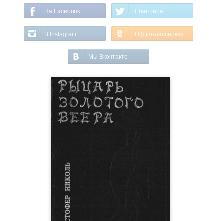
На Facebook
В Твиттере
В Instagram
В Одноклассниках
Мы Вконтакте