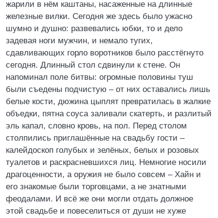
жарили в нём каштаны, насаженные на длинные
железные вилки. Сегодня же здесь было ужасно
шумно и душно: развевались юбки, то и дело
задевая ноги мужчин, и немало тугих,
сдавливающих горло воротников было расстёгнуто
сегодня. Длинный стол сдвинули к стене. Он
напоминал поле битвы: огромные половины туш
были съедены подчистую – от них оставались лишь
белые кости, дюжина цыплят превратилась в жалкие
объедки, пятна соуса заливали скатерть, и разлитый
эль капал, словно кровь, на пол. Перед столом
столпились приглашённые на свадьбу гости –
калейдоскоп голубых и зелёных, белых и розовых
туалетов и раскрасневшихся лиц. Немногие носили
драгоценности, а оружия не было совсем – Хайн и
его знакомые были торговцами, а не знатными
феодалами. И всё же они могли отдать должное
этой свадьбе и повеселиться от души не хуже