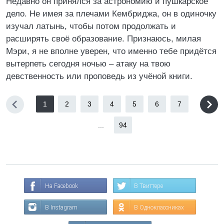
Недавно он принялся за астрономию и пушкарское
дело. Не имея за плечами Кембриджа, он в одиночку
изучал латынь, чтобы потом продолжать и
расширять своё образование. Признаюсь, милая
Мэри, я не вполне уверен, что именно тебе придётся
вытерпеть сегодня ночью – атаку на твою
девственность или проповедь из учёной книги.
1
2
3
4
5
6
7
...
94
На Facebook
В Твиттере
В Instagram
В Одноклассниках