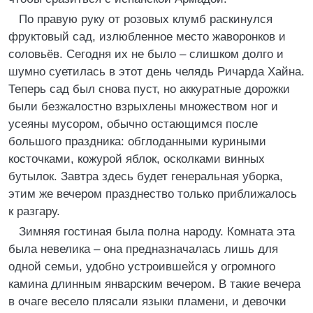
По правую руку от розовых клумб раскинулся
фруктовый сад, излюбленное место жаворонков и
соловьёв. Сегодня их не было – слишком долго и
шумно суетилась в этот день челядь Ричарда Хайна.
Теперь сад был снова пуст, но аккуратные дорожки
были безжалостно взрыхлены множеством ног и
усеяны мусором, обычно остающимся после
большого праздника: обглоданными куриными
косточками, кожурой яблок, осколками винных
бутылок. Завтра здесь будет генеральная уборка,
этим же вечером празднество только приближалось
к разгару.
Зимняя гостиная была полна народу. Комната эта
была невелика – она предназначалась лишь для
одной семьи, удобно устроившейся у огромного
камина длинным январским вечером. В такие вечера
в очаге весело плясали языки пламени, и девочки