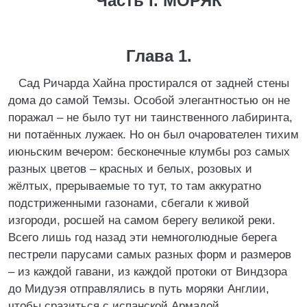
Часть I. МОРЯК
Глава 1.
Сад Ричарда Хайна простирался от задней стены
дома до самой Темзы. Особой элегантностью он не
поражал – не было тут ни таинственного лабиринта,
ни потаённых лужаек. Но он был очарователен тихим
июньским вечером: бесконечные клумбы роз самых
разных цветов – красных и белых, розовых и
жёлтых, прерываемые то тут, то там аккуратно
подстриженными газонами, сбегали к живой
изгороди, росшей на самом берегу великой реки.
Всего лишь год назад эти немноголюдные берега
пестрели парусами самых разных форм и размеров
– из каждой гавани, из каждой протоки от Виндзора
до Мидуэя отправлялись в путь моряки Англии,
чтобы сразиться с испанской Армадой.