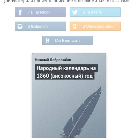
(ЛибФокс) или прочесть описание и ознакомиться с отзывами.
На Facebook
В Твиттере
В Instagram
В Одноклассниках
Мы Вконтакте