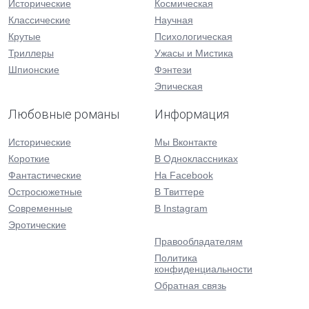
Исторические
Космическая
Классические
Научная
Крутые
Психологическая
Триллеры
Ужасы и Мистика
Шпионские
Фэнтези
Эпическая
Любовные романы
Информация
Исторические
Мы Вконтакте
Короткие
В Одноклассниках
Фантастические
На Facebook
Остросюжетные
В Твиттере
Современные
В Instagram
Эротические
Правообладателям
Политика
конфиденциальности
Обратная связь