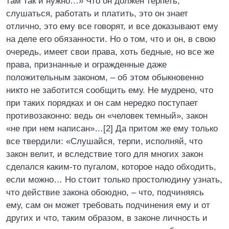
там так и нужно…» Что он должен терпеть,
слушаться, работать и платить, это он знает
отлично, это ему все говорят, и все доказывают ему
на деле его обязанности. Но о том, что и он, в свою
очередь, имеет свои права, хоть бедные, но все же
права, признанные и огражденные даже
положительным законом, – об этом обыкновенно
никто не заботится сообщить ему. Не мудрено, что
при таких порядках и он сам нередко поступает
противозаконно: ведь он «человек темный», закон
«не при нем написан»…[2] Да притом же ему только
все твердили: «Слушайся, терпи, исполняй, что
закон велит, и вследствие того для многих закон
сделался каким-то пугалом, которое надо обходить,
если можно… Но стоит только простолюдину узнать,
что действие закона обоюдно, – что, подчиняясь
ему, сам он может требовать подчинения ему и от
других и что, таким образом, в законе личность и