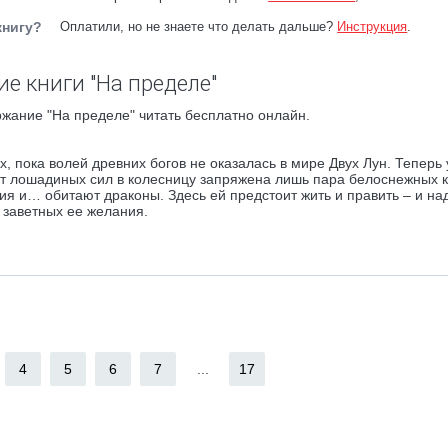
книгу?
Оплатили, но не знаете что делать дальше?
Инструкция
.
е книги "На пределе"
жание "На пределе" читать бесплатно онлайн.
х, пока волей древних богов не оказалась в мире Двух Лун. Теперь 
сот лошадиных сил в колесницу запряжена лишь пара белоснежных 
ия и… обитают драконы. Здесь ей предстоит жить и править – и на
 заветных ее желания.
4
5
6
7
...
17