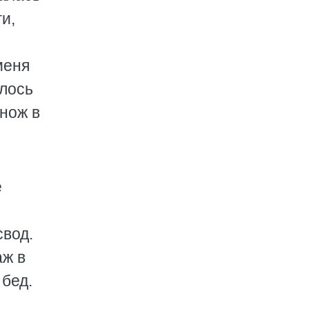
и,
меня
алось
нож в
е
свод.
аж в
 бед.