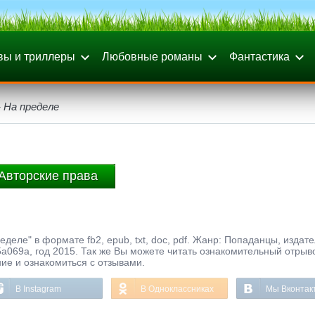
вы и триллеры
Любовные романы
Фантастика
- На пределе
Авторские права
еделе" в формате fb2, epub, txt, doc, pdf. Жанр: Попаданцы, издат
069a, год 2015. Так же Вы можете читать ознакомительный отрыво
ние и ознакомиться с отзывами.
В Instagram
В Одноклассниках
Мы Вконтак