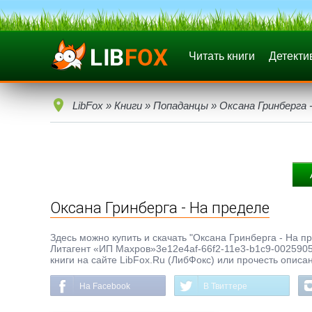
Читать книги
Детекти
LibFox
»
Книги
»
Попаданцы
» Оксана Гринберга 
Оксана Гринберга - На пределе
Здесь можно купить и скачать "Оксана Гринберга - На пр
Литагент «ИП Махров»3e12e4af-66f2-11e3-b1c9-0025905a
книги на сайте LibFox.Ru (ЛибФокс) или прочесть описа
На Facebook
В Твиттере