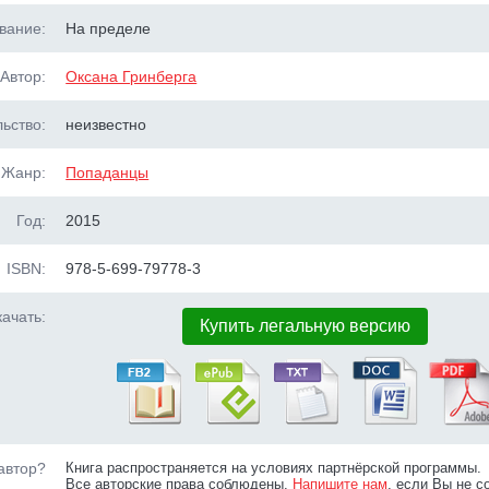
вание:
На пределе
Автор:
Оксана Гринберга
ьство:
неизвестно
Жанр:
Попаданцы
Год:
2015
ISBN:
978-5-699-79778-3
ачать:
Купить легальную версию
автор?
Книга распространяется на условиях партнёрской программы.
Все авторские права соблюдены.
Напишите нам
, если Вы не с