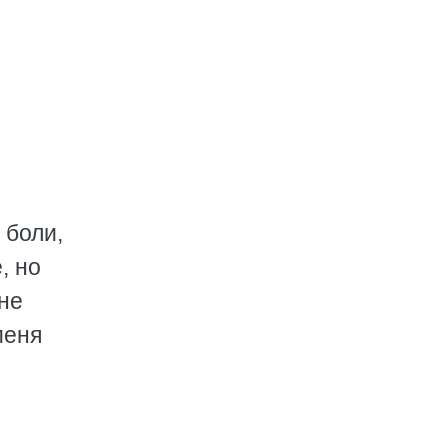
 боли,
, но
 не
меня