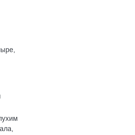
тыре,
ы
глухим
ала,