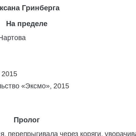
ксана Гринберга
На пределе
 Нартова
 2015
ьство «Эксмо», 2015
Пролог
я, перепрыгивала через коряги, уворачи