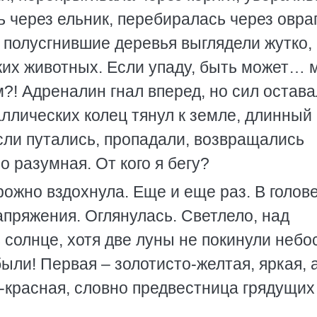
ь через ельник, перебиралась через овраг
 полусгнившие деревья выглядели жутко,
ких животных. Если упаду, быть может… 
?! Адреналин гнал вперед, но сил остав
ллических колец тянул к земле, длинный 
сли путались, пропадали, возвращались
 разумная. От кого я бегу?
ожно вздохнула. Еще и еще раз. В голов
апряжения. Оглянулась. Светлело, над
солнце, хотя две луны не покинули небо
были! Первая – золотисто-желтая, яркая, 
о-красная, словно предвестница грядущих