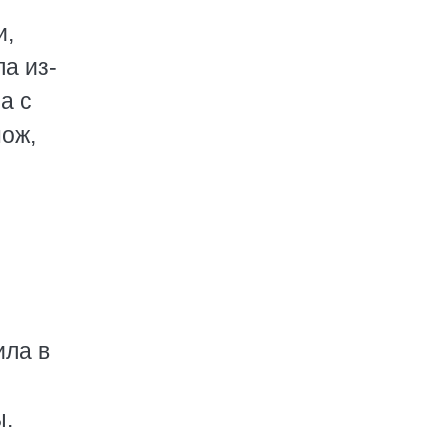
и,
а из-
а с
нож,
ила в
ы.