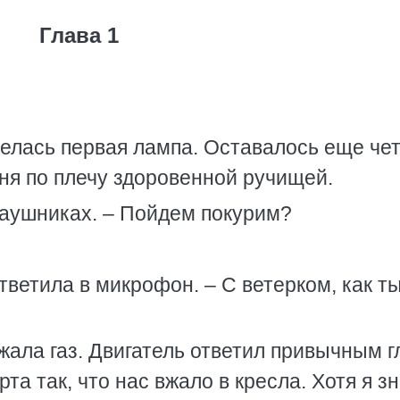
Глава 1
елась первая лампа. Оставалось еще че
еня по плечу здоровенной ручищей.
 наушниках. – Пойдем покурим?
ответила в микрофон. – С ветерком, как т
жала газ. Двигатель ответил привычным 
а так, что нас вжало в кресла. Хотя я зн