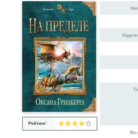
Наз
Издател
Ск
Рейтинг:
Вы 