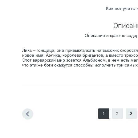
Как получить 
Описани
Описание и краткое содер
Лика – гонщица, она привыкла жить на высоких скоростя
новое имя: Аэлика, королева бригантов, а вместо трех
Этот варварский мир зовется Альбионом, в нем есть маг
что эти же боги окажутся способны исполнить три самых
1
2
3