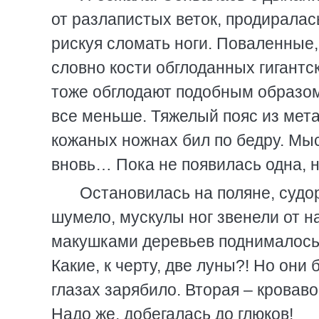
от разлапистых веток, продиралас
рискуя сломать ноги. Поваленные,
словно кости обглоданных гигантс
тоже обглодают подобным образом
все меньше. Тяжелый пояс из мета
кожаных ножнах бил по бедру. Мы
вновь… Пока не появилась одна, но
Остановилась на поляне, судор
шумело, мускулы ног звенели от н
макушками деревьев поднималось 
Какие, к черту, две луны?! Но они 
глазах зарябило. Вторая – кровав
Надо же, добегалась до глюков!