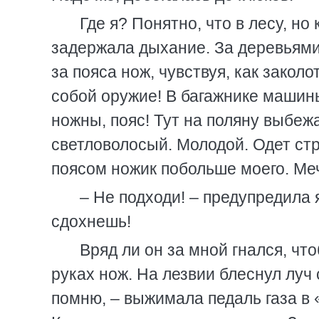
Где я? Понятно, что в лесу, но
задержала дыхание. За деревьями 
за пояса нож, чувствуя, как закол
собой оружие! В багажнике машины
ножны, пояс! Тут на поляну выбеж
светловолосый. Молодой. Одет стр
поясом ножик побольше моего. Меч
– Не подходи! – предупредила 
сдохнешь!
Вряд ли он за мной гнался, чт
руках нож. На лезвии блеснул луч 
помню, – выжимала педаль газа в «