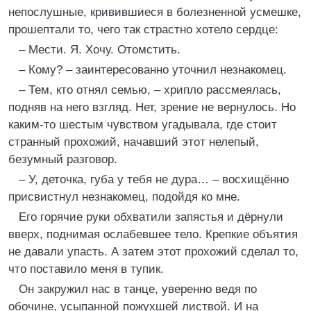
непослушные, кривившиеся в болезненной усмешке,
прошептали то, чего так страстно хотело сердце:
– Мести. Я. Хочу. Отомстить.
– Кому? – заинтересованно уточнил незнакомец.
– Тем, кто отнял семью, – хрипло рассмеялась,
подняв на него взгляд. Нет, зрение не вернулось. Но
каким-то шестым чувством угадывала, где стоит
странный прохожий, начавший этот нелепый,
безумный разговор.
– У, деточка, губа у тебя не дура… – восхищённо
присвистнул незнакомец, подойдя ко мне.
Его горячие руки обхватили запястья и дёрнули
вверх, поднимая ослабевшее тело. Крепкие объятия
не давали упасть. А затем этот прохожий сделал то,
что поставило меня в тупик.
Он закружил нас в танце, уверенно ведя по
обочине, усыпанной пожухшей листвой. И на