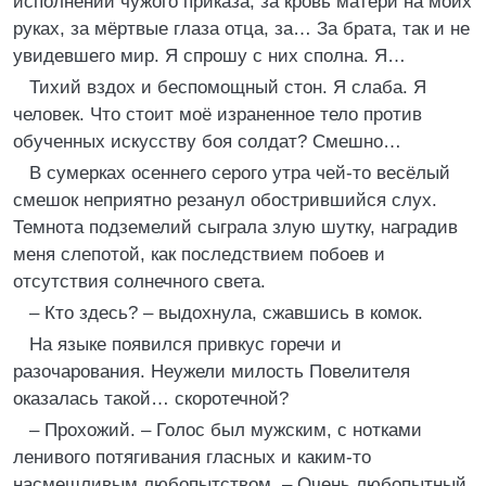
исполнении чужого приказа, за кровь матери на моих
руках, за мёртвые глаза отца, за… За брата, так и не
увидевшего мир. Я спрошу с них сполна. Я…
Тихий вздох и беспомощный стон. Я слаба. Я
человек. Что стоит моё израненное тело против
обученных искусству боя солдат? Смешно…
В сумерках осеннего серого утра чей-то весёлый
смешок неприятно резанул обострившийся слух.
Темнота подземелий сыграла злую шутку, наградив
меня слепотой, как последствием побоев и
отсутствия солнечного света.
– Кто здесь? – выдохнула, сжавшись в комок.
На языке появился привкус горечи и
разочарования. Неужели милость Повелителя
оказалась такой… скоротечной?
– Прохожий. – Голос был мужским, с нотками
ленивого потягивания гласных и каким-то
насмешливым любопытством. – Очень любопытный