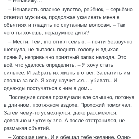
– Ненавижу…
– Ненависть опасное чувство, ребёнок, – серьёзно
ответил мужчина, продолжая укачивать меня в
объятиях и гладить по спутанным волосам. – Так
чего ты хочешь, неразумное дитя?
– Мести. Тем, кто отнял семью, – почти беззвучно
шепнула, не пытаясь поднять голову и вдыхая
пряный, непривычно приятный запах нелюдя. Это
всё, что удалось определить. – Я хочу стать
сильнее. И забрать их жизнь в ответ. Заплатить им
сполна за всё. Я хочу научиться… убивать. И
однажды постучаться к ним в дом…
Последние слова прозвучали еле слышно, потонув
в длинном, протяжном вздохе. Прохожий помолчал.
Затем чему-то усмехнулся, даже рассмеялся,
довольно и чуточку зло. А после отстранился, не
размыкая объятий.
– Хорошая цель. И я обещал тебе желание. Одно-