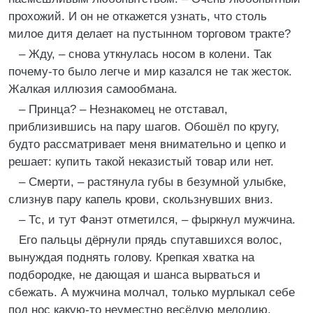
прохожий. И он не откажется узнать, что столь
милое дитя делает на пустынном торговом тракте?
– Жду, – снова уткнулась носом в колени. Так
почему-то было легче и мир казался не так жесток.
Жалкая иллюзия самообмана.
– Принца? – Незнакомец не отставал,
приблизившись на пару шагов. Обошёл по кругу,
будто рассматривает меня внимательно и цепко и
решает: купить такой неказистый товар или нет.
– Смерти, – растянула губы в безумной улыбке,
слизнув пару капель крови, скользнувших вниз.
– Тс, и тут Фанэт отметился, – фыркнул мужчина.
Его пальцы дёрнули прядь спутавшихся волос,
вынуждая поднять голову. Крепкая хватка на
подбородке, не дающая и шанса вырваться и
сбежать. А мужчина молчал, только мурлыкал себе
под нос какую-то неуместно весёлую мелодию.