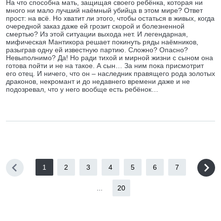
На что способна мать, защищая своего ребёнка, которая ни
много ни мало лучший наёмный убийца в этом мире? Ответ
прост: на всё. Но хватит ли этого, чтобы остаться в живых, когда
очередной заказ даже ей грозит скорой и болезненной
смертью? Из этой ситуации выхода нет. И легендарная,
мифическая Мантикора решает покинуть ряды наёмников,
разыграв одну ей известную партию. Сложно? Опасно?
Невыполнимо? Да! Но ради тихой и мирной жизни с сыном она
готова пойти и не на такое. А сын… За ним пока присмотрит
его отец. И ничего, что он – наследник правящего рода золотых
драконов, некромант и до недавнего времени даже и не
подозревал, что у него вообще есть ребёнок…
1
2
3
4
5
6
7
...
20