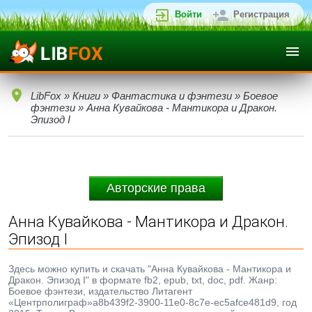
Войти
Регистрация
LibFox
»
Книги
»
Фантастика и фэнтези
»
Боевое
фэнтези
» Анна Кувайкова - Мантикора и Дракон.
Эпизод I
Авторские права
Анна Кувайкова - Мантикора и Дракон.
Эпизод I
Здесь можно купить и скачать "Анна Кувайкова - Мантикора и
Дракон. Эпизод I" в формате fb2, epub, txt, doc, pdf. Жанр:
Боевое фэнтези, издательство Литагент
«Центрполиграф»a8b439f2-3900-11e0-8c7e-ec5afce481d9, год