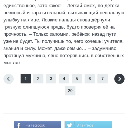
единственное, зато какое! – Лёгкий смех, по-детски
невинный и заразительный, вызывающий невольную
улыбку на лице. Ловкие пальцы снова дёрнули
грязную слипшуюся прядь, будто проверяя её на
прочность. – Только запомни, ребёнок: назад пути
уже не будет. Ты получишь то, чего хочешь: учителя,
знания и силу. Может, даже семью… – задумчиво
протянул мужчина, явно потерявшись в собственных
мыслях.
1
2
3
4
5
6
7
...
20
На Facebook
В Твиттере