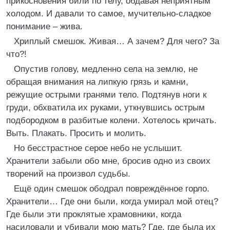
прикосновения били по телу, обдавая неприятным
холодом. И давали то самое, мучительно-сладкое
понимание – жива.
Хриплый смешок. Живая… А зачем? Для чего? За
что?!
Опустив голову, медленно села на землю, не
обращая внимания на липкую грязь и камни,
режущие острыми гранями тело. Подтянув ноги к
груди, обхватила их руками, уткнувшись острым
подбородком в разбитые колени. Хотелось кричать.
Выть. Плакать. Просить и молить.
Но бесстрастное серое небо не услышит.
Хранители забыли обо мне, бросив одно из своих
творений на произвол судьбы.
Ещё один смешок ободрал повреждённое горло.
Хранители… Где они были, когда умирал мой отец?
Где были эти проклятые храмовники, когда
насиловали и убивали мою мать? Где, где была их