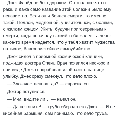
Джек Флойд не был дураком. Он знал кое-что о
раке, и даже само название этой болезни было ему
ненавистно. Если он и боялся смерти, то именно
такой. Подлой, медленной, унизительной, с болями,
с жалким концом. Жить, будучи приговоренным к
смерти, когда поначалу всякий тебя жалеет, а через
какое-то время надеется, что у тебя хватит мужества
на тихое, благопристойное самоубийство.
Джек сидел в приемной космической клиники,
поджидая доктора Опека. Врач появился нескоро и
при виде Джека попробовал изобразить на лице
улыбку. Джек сразу смекнул, что дело плохо.
— Злокачественная, да? — спросил он.
Доктор потупился.
— М-м, видите ли… — начал он.
— Да не тяните! — грубо оборвал его Джек. — Я не
кисейная барышня, сам понимаю, что дело труба.