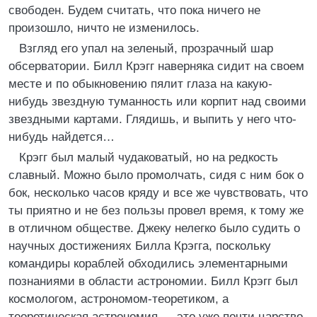
свободен. Будем считать, что пока ничего не
произошло, ничто не изменилось.
Взгляд его упал на зеленый, прозрачный шар
обсерватории. Билл Крэгг наверняка сидит на своем
месте и по обыкновению пялит глаза на какую-
нибудь звездную туманность или корпит над своими
звездными картами. Глядишь, и выпить у него что-
нибудь найдется…
Крэгг был малый чудаковатый, но на редкость
славный. Можно было промолчать, сидя с ним бок о
бок, несколько часов кряду и все же чувствовать, что
ты приятно и не без пользы провел время, к тому же
в отличном обществе. Джеку нелегко было судить о
научных достижениях Билла Крэгга, поскольку
командиры кораблей обходились элементарными
познаниями в области астрономии. Билл Крэгг был
космологом, астрономом-теоретиком, а
теоретическая астрономия — это уже почти царство