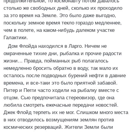
продолжительной, то космонавту потом давалось
столько же свободных дней, сколько их проходило
за это время на Земле. Это было даже выгодно,
поскольку земное время текло гораздо медленнее,
чем в полете, на каком-нибудь далеком участке
Галактики.
Дом Флойда находился в Ларго. Ничем не
омраченные тихие дни, рыбалка и прочие радости
жизни… Правда, пойманных рыб полагалось
немедленно бросить обратно в воду, так мало их
осталось после подводных бурений нефти в давние
времена, и все-таки это было приятной забавой.
Питер и Пегги часто ходили на рыбалку вместе с
отцом. Сью предпочитала стереовизор, где она
любила смотреть ежечасные передачи новостей.
Джек Флойд терпеть их не мог. Слишком много места
в них отводилось возмущениям землян против
космических резерваций. Жители Земли были