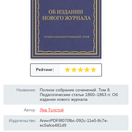
Рейтинг:
Название:
Полное собрание сочинений. Том 8.
Педагогические статьи 1860–1863 гг. Об
издании нового журнала
Автор:
Лев Толстой
Издательство:
АгентPDF8f070fbc-092c-11e0-8c7e-
ec5afce481d9