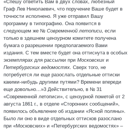
«Спешу ответить Вам в двух словах, любезный
Граф Лев Николаевич, что поручение Ваше будет в
точности исполнено. Я уже отправил Вашу
программу в типографию. Она появится в
следующем же №
Современной летописи
, если
только в здешнем цензурном комитете получена
бумага о разрешении предполагаемого Вами
издания. С тем вместе будет она оттиснута в особых
экземплярах для рассылки при
Московских
и
Петербургских ведомостях.
Сверх того, не
потребуется ли еще разослать отдельные оттиски
какими-нибудь другими путями? Времени впереди
еще довольно…»3 Действительно, в № 31
«Современной летописи», с цензурной пометой от 2
августа 1861 г., в отделе «Сторонних сообщений»,
появилось объявление об издании «Ясной поляны».
Было ли оно в виде отдельных оттисков разослано
при «Московских» и «Петербургских ведомостях» –