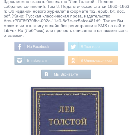
Здесь можно скачать бесплатно "Лев Толстой - Полное
собрание сочинений. Том 8. Педагогические статьи 1860–1863
гг. Об издании нового журнала" в формате fb2, epub, txt, doc,
pdf. Жанр: Русская классическая проза, издательство
АгентPDF8f070fbc-092c-11e0-8c7e-ec5afce481d9. Так же Вы
можете читать книгу онлайн без регистрации и SMS на сайте
LibFox.Ru (ЛибФокс) или прочесть описание и ознакомиться с
отзывами.
На Facebook
В Твиттере
В Instagram
В Одноклассниках
Мы Вконтакте