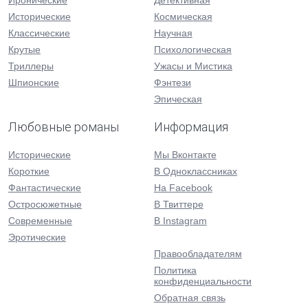
Иронические
Детективная
Исторические
Космическая
Классические
Научная
Крутые
Психологическая
Триллеры
Ужасы и Мистика
Шпионские
Фэнтези
Эпическая
Любовные романы
Информация
Исторические
Мы Вконтакте
Короткие
В Одноклассниках
Фантастические
На Facebook
Остросюжетные
В Твиттере
Современные
В Instagram
Эротические
Правообладателям
Политика
конфиденциальности
Обратная связь