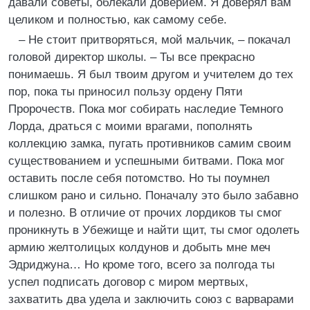
давали советы, облекали доверием. Я доверял вам
целиком и полностью, как самому себе.
– Не стоит притворяться, мой мальчик, – покачал
головой директор школы. – Ты все прекрасно
понимаешь. Я был твоим другом и учителем до тех
пор, пока ты приносил пользу ордену Пяти
Пророчеств. Пока мог собирать наследие Темного
Лорда, драться с моими врагами, пополнять
коллекцию замка, пугать противников самим своим
существованием и успешными битвами. Пока мог
оставить после себя потомство. Но ты поумнел
слишком рано и сильно. Поначалу это было забавно
и полезно. В отличие от прочих лордиков ты смог
проникнуть в Убежище и найти щит, ты смог одолеть
армию желтолицых колдунов и добыть мне меч
Эдриджуна… Но кроме того, всего за полгода ты
успел подписать договор с миром мертвых,
захватить два удела и заключить союз с варварами