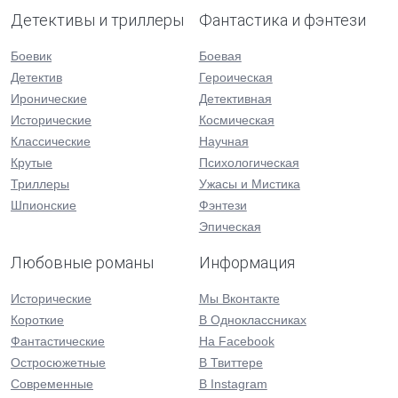
Детективы и триллеры
Фантастика и фэнтези
Боевик
Боевая
Детектив
Героическая
Иронические
Детективная
Исторические
Космическая
Классические
Научная
Крутые
Психологическая
Триллеры
Ужасы и Мистика
Шпионские
Фэнтези
Эпическая
Любовные романы
Информация
Исторические
Мы Вконтакте
Короткие
В Одноклассниках
Фантастические
На Facebook
Остросюжетные
В Твиттере
Современные
В Instagram