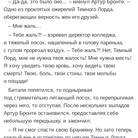
– Да-да, это было оно… – кивнул Артур Бронте. –
Одно из проклятых ожерелий Темного Лорда,
оберегающих верность жен его друзей.
– Мне жаль…
– Тебе жаль?! – взревел директор колледжа,
и тяжелый посох, нацеленный в голову паренька,
с гулом прорезал воздух. – Тебе жаль?! Нет, Темный
Лорд, мне не нужна твоя жалость! Мне нужна месть!
Я хочу увидеть твою кровь, хочу видеть твою
смерть! Твою, боль, твои стоны, твои мольбы
о пощаде!
Битали попятился, то подныривая
под стремительно летающий посох, то перепрыгивая
через него, то отступая. После нескольких выпадов
Артур Бронте остановился, предоставляя себе
небольшую передышку, и закончил:
– Я не смог спасти свою Бранжену. Но зато теперь
каждый век я истребляю по четыре Темных Лорда.