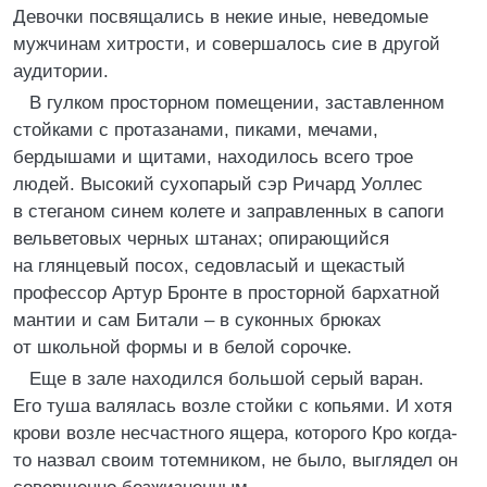
Девочки посвящались в некие иные, неведомые
мужчинам хитрости, и совершалось сие в другой
аудитории.
В гулком просторном помещении, заставленном
стойками с протазанами, пиками, мечами,
бердышами и щитами, находилось всего трое
людей. Высокий сухопарый сэр Ричард Уоллес
в стеганом синем колете и заправленных в сапоги
вельветовых черных штанах; опирающийся
на глянцевый посох, седовласый и щекастый
профессор Артур Бронте в просторной бархатной
мантии и сам Битали – в суконных брюках
от школьной формы и в белой сорочке.
Еще в зале находился большой серый варан.
Его туша валялась возле стойки с копьями. И хотя
крови возле несчастного ящера, которого Кро когда-
то назвал своим тотемником, не было, выглядел он