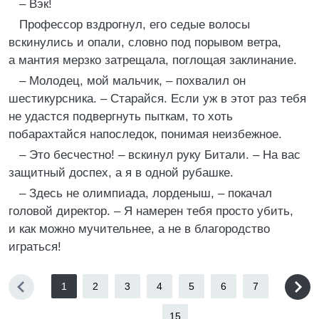
– Вэк!
Профессор вздрогнул, его седые волосы
вскинулись и опали, словно под порывом ветра,
а мантия мерзко затрещала, поглощая заклинание.
– Молодец, мой мальчик, – похвалил он
шестикурсника. – Старайся. Если уж в этот раз тебя
не удастся подвергнуть пыткам, то хоть
побарахтайся напоследок, понимая неизбежное.
– Это бесчестно! – вскинул руку Битали. – На вас
защитный доспех, а я в одной рубашке.
– Здесь не олимпиада, лорденыш, – покачал
головой директор. – Я намерен тебя просто убить,
и как можно мучительнее, а не в благородство
играться!
1
2
3
4
5
6
7
...
15