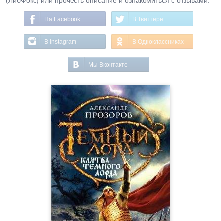
(ЛибФокс) или прочесть описание и ознакомиться с отзывами.
На Facebook
В Твиттере
В Instagram
В Одноклассниках
Мы Вконтакте