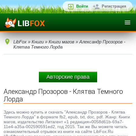
Войти
Регистрация
LibFox
»
Книги
»
Книги магов
» Александр Прозоров -
Клятва Темного Лорда
Авторские права
Александр Прозоров - Клятва Темного
Лорда
Здесь можно купить и скачать "Александр Прозоров - Клятва
Темного Лорда" в формате fb2, epub, txt, doc, pdf. Жанр: Книги
магов, издательство Литагент «1 редакция»0058d61b-69a7-
11e4-a35a-002590591ed2, год 2015. Так же Вы можете читать
ознакомительный отрывок из книги на сайте LibFox.Ru