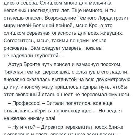
дикого севера. Слишком много для мальчика
неполных шестнадцати лет. Еще немного, и ты
станешь опасен. Возрождение Темного Лорда грозит
миру новой Большой войной, мсье Кро, а это
слишком серьезная опасность для всех живущих.
Согласитесь, мсье, такими вещами нельзя
рисковать. Вам следует умереть, пока вы
не наделали глупостей…
Артур Бронте чуть присел и взмахнул посохом.
Тяжелая темная деревяшка, скользнув в его ладони,
внезапно оказалась вытянутой на всю двухметровую
длину, и юному магу пришлось подпрыгнуть, чтобы
этот окованный сталью шест не переломал ему ноги.
– Профессор! – Битали попятился, все еще
отказываясь верить в происходящее. – Но ведь я
не желаю никому зла!
– Ну и что? – Директор перехватил посох ближе
к оголовью и опять оперся на него всем весом. –