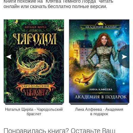
Книги похожие на "Клятва Темного Лорда" читать
онлайн или скачать бесплатно полные версии.
Наталья Щерба - Чародольский
Лина Алфеева - Академия
браслет
в подарок
Понравилась книга? Оставьте Ваш