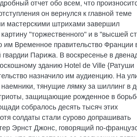
дробный отчет обо всем, что произноситс
отступления он вернулся к главной теме
ими мастерскими штрихами завершил
артину "торжественного" и в "высшей с
ло им Временное правительство Франции 
 гвардии Парижа. В воскресенье в двена
оскошному зданию Hotel de Ville {Ратуши
ительство назначило им аудиенцию. На ул
 наемники, тянущие лямку за шиллинг в 
атриоты, защищающие рожденное в борьб
ощади собралось десять тысяч этих
хотя солдаты стали сурово допрашивать
стер Эрнст Джонс, говорящий по-француз