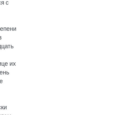
я с
тепени
в
дцать
ице их
день
е
ски