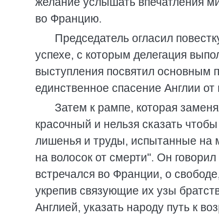
желание услышать впечатления ми
во Францию.
Председатель огласил повестк
успехе, с которым делегация вып
выступления посвятил основным пу
единственное спасение Англии от 
Затем к рампе, которая замен
красочный и нельзя сказать чтобы
лишенья и труды, испытанные на м
на волосок от смерти". Он говорил
встречался во Франции, о свободе,
укрепив связующие их узы братств
Англией, указать народу путь к в