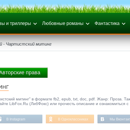
вы и триллеры
Любовные романы
Фантастика
ей - Чартистский митинг
Авторские права
инг
стский митинг" в формате fb2, epub, txt, doc, pdf. Жанр: Проза. Та
айте LibFox.Ru (ЛибФокс) или прочесть описание и ознакомиться с
В Instagram
В Одноклассниках
Мы Вконтак