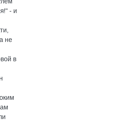
улем
!" - и
ти,
а не
вой в
н
боким
кам
ли