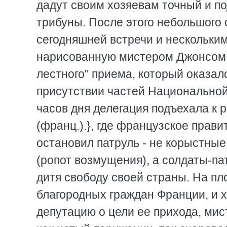
дадут своим хозяевам точный и по
трибуны. После этого небольшого 
сегодняшней встречи и нескольк
нарисованную мистером Джонсом к
лестного" приема, который оказа
присутствии частей Национальной
часов дня делегация подъехала к р
(франц.).}, где французское прав
остановил патруль - не корыстные
(ропот возмущения), а солдаты-п
дитя свободу своей страны. На пл
благородных граждан Франции, и 
депутацию о цели ее прихода, ми