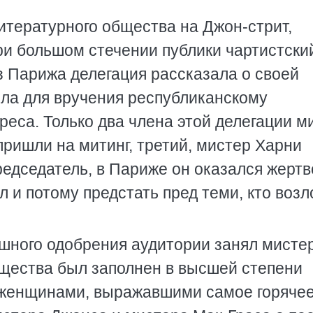
тературного общества на Джон-стрит,
ри большом стечении публики чартистски
з Парижа делегация рассказала о своей
ила для вручения республиканскому
реса. Только два члена этой делегации м
пришли на митинг, третий, мистер Харни
председатель, в Париже он оказался жерт
л и потому предстать пред теми, кто воз
шного одобрения аудитории занял мисте
щества был заполнен в высшей степени
женщинами, выражавшими самое горяче