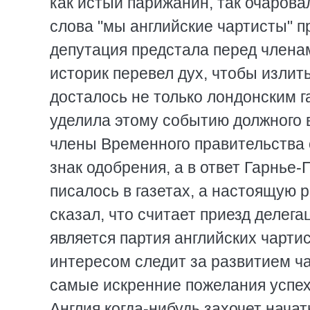
как истый парижанин, так очарова
слова "мы английские чартисты" пр
депутация предстала перед члена
историк перевел дух, чтобы излить
досталось не только лондонским газ
уделила этому событию должного
члены Временного правительства 
знак одобрения, а в ответ Гарнье-
писалось в газетах, а настоящую 
сказал, что считает приезд делега
является партия английских чартис
интересом следит за развитием ча
самые искренние пожелания успеха
Англия когда-нибудь захочет нача