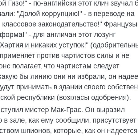
 Гизо!" - по-английски этот клич звучал 
али: "Долой коррупцию!" - в переводе на
й классовое законодательство!" Французы
форма!" - для англичан этот лозунг
 Хартия и никаких уступок!" (одобрительн
 применяет против чартистов силы и не
нс полагает, что чартистам следует
какую бы линию они ни избрали, он надее
 будут принимать в здании своего собстве
ской республики (возгласы одобрения).
ступил мистер Мак-Грас. Он выразил
о в зале, как ему сообщили, присутствует
твом шпионов, которые, как он надеется