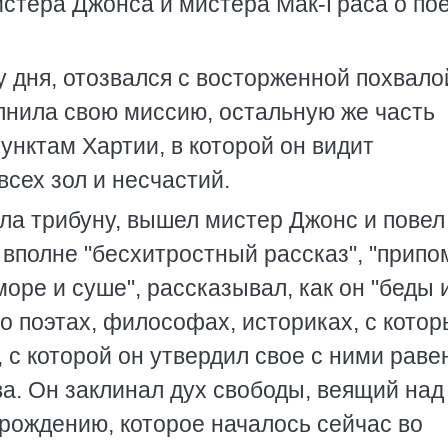
стера Джонса и мистера Мак-Граса о по
у дня, отозвался с восторженной похвало
олнила свою миссию, остальную же часть
нктам Хартии, в которой он видит
всех зол и несчастий.
яла трибуну, вышел мистер Джонс и повел
 вполне "бесхитростный рассказ", "прип
оре и суше", рассказывал, как он "беды 
 о поэтах, философах, историках, с кото
 с которой он утвердил свое с ними раве
а. Он заклинал дух свободы, веящий над
озрождению, которое началось сейчас во