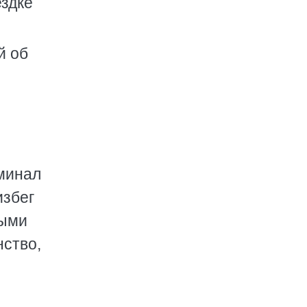
ездке
й об
оминал
избег
рыми
нство,