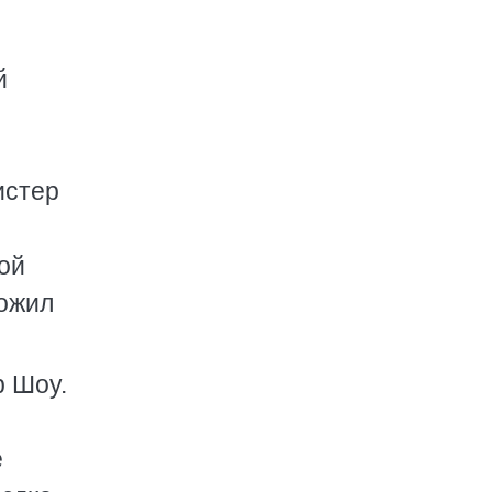
й
истер
вой
ложил
р Шоу.
е