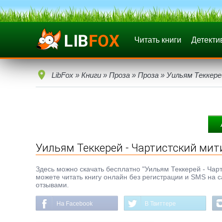
Читать книги
Детекти
LibFox
»
Книги
»
Проза
»
Проза
» Уильям Теккер
Уильям Теккерей - Чартистский мит
Здесь можно скачать бесплатно "Уильям Теккерей - Чарти
можете читать книгу онлайн без регистрации и SMS на с
отзывами.
На Facebook
В Твиттере