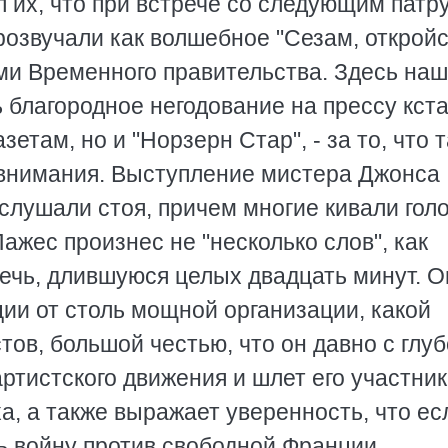
л их, что при встрече со следующим патр
озвучали как волшебное "Сезам, откройся
ми Временного правительства. Здесь наш
 благородное негодование на прессу кста
етам, но и "Норзерн Стар", - за то, что т
 внимания. Выступление мистера Джонса
слушали стоя, причем многие кивали голо
Пажес произнес не "несколько слов", как
речь, длившуюся целых двадцать минут. О
ции от столь мощной организации, какой
тов, большой честью, что он давно с глу
ртистского движения и шлет его участни
, а также выражает уверенность, что ес
ть войну против свободной Франции,