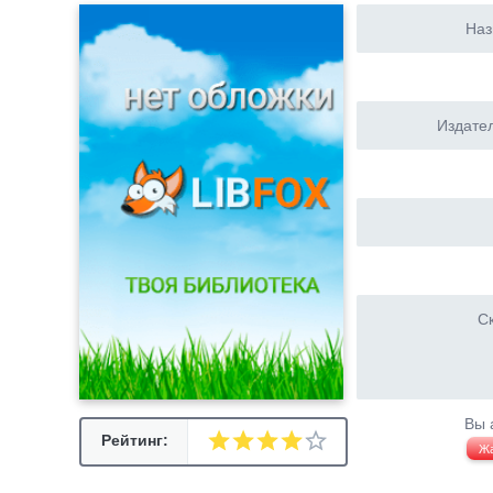
Наз
Издател
Ск
Вы 
Рейтинг:
Ж