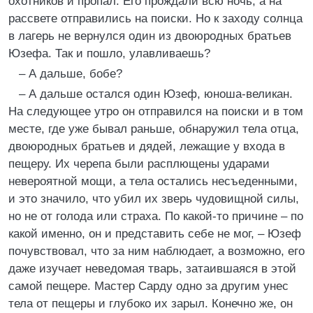
охотников и пропал. Его прождали всю ночь, а на
рассвете отправились на поиски. Но к заходу солнца
в лагерь не вернулся один из двоюродных братьев
Юзефа. Так и пошло, улавливаешь?
– А дальше, бобе?
– А дальше остался один Юзеф, юноша-великан.
На следующее утро он отправился на поиски и в том
месте, где уже бывал раньше, обнаружил тела отца,
двоюродных братьев и дядей, лежащие у входа в
пещеру. Их черепа были расплющены ударами
невероятной мощи, а тела остались несъеденными,
и это значило, что убил их зверь чудовищной силы,
но не от голода или страха. По какой-то причине – по
какой именно, он и представить себе не мог, – Юзеф
почувствовал, что за ним наблюдает, а возможно, его
даже изучает неведомая тварь, затаившаяся в этой
самой пещере. Мастер Сарду одно за другим унес
тела от пещеры и глубоко их зарыл. Конечно же, он