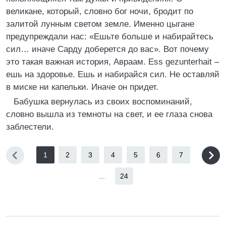
великане, который, словно бог ночи, бродит по
залитой лунным светом земле. Именно цыгане
предупреждали нас: «Ешьте больше и набирайтесь
сил… иначе Сарду доберется до вас». Вот почему
это такая важная история, Авраам. Ess gezunterhait –
ешь на здоровье. Ешь и набирайся сил. Не оставляй
в миске ни капельки. Иначе он придет.
Бабушка вернулась из своих воспоминаний,
словно вышла из темноты на свет, и ее глаза снова
заблестели.
1
2
3
4
5
6
7
...
24