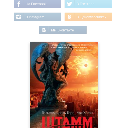
На Facebook
В Твиттере
В Instagram
В Одноклассниках
Мы Вконтакте