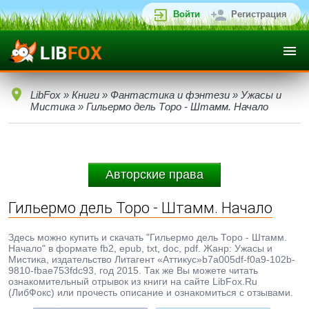
Войти
Регистрация
LibFox
»
Книги
»
Фантастика и фэнтези
»
Ужасы и
Мистика
» Гильермо дель Торо - Штамм. Начало
Авторские права
Гильермо дель Торо - Штамм. Начало
Здесь можно купить и скачать "Гильермо дель Торо - Штамм.
Начало" в формате fb2, epub, txt, doc, pdf. Жанр: Ужасы и
Мистика, издательство Литагент «Аттикус»b7a005df-f0a9-102b-
9810-fbae753fdc93, год 2015. Так же Вы можете читать
ознакомительный отрывок из книги на сайте LibFox.Ru
(ЛибФокс) или прочесть описание и ознакомиться с отзывами.