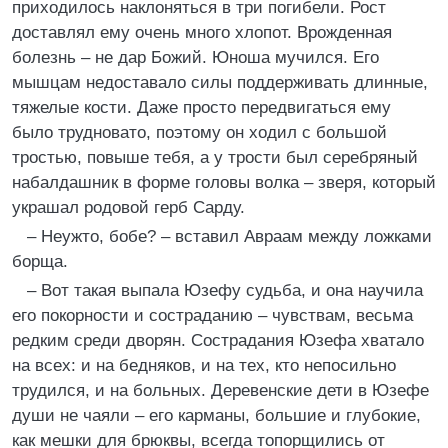
приходилось наклоняться в три погибели. Рост
доставлял ему очень много хлопот. Врожденная
болезнь – не дар Божий. Юноша мучился. Его
мышцам недоставало силы поддерживать длинные,
тяжелые кости. Даже просто передвигаться ему
было трудновато, поэтому он ходил с большой
тростью, повыше тебя, а у трости был серебряный
набалдашник в форме головы волка – зверя, который
украшал родовой герб Сарду.
– Неужто, бобе? – вставил Авраам между ложками
борща.
– Вот такая выпала Юзефу судьба, и она научила
его покорности и состраданию – чувствам, весьма
редким среди дворян. Сострадания Юзефа хватало
на всех: и на бедняков, и на тех, кто непосильно
трудился, и на больных. Деревенские дети в Юзефе
души не чаяли – его карманы, большие и глубокие,
как мешки для брюквы, всегда топорщились от