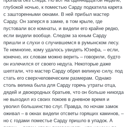
пропала без следа. Но вот на одиннадцатой неделе,
глубокой ночью, к поместью Сарду подкатила карета
с зашторенными окнами. В ней прибыл мастер
Сарду. Он заперся в замке, в том крыле, где
пустовали все комнаты, и видели его крайне редко,
если видели вообще. Следом за юным Сарду
пришли и слухи о случившемся в румынском лесу.
Те немногие, кому удалось увидеть Юзефа, – если,
конечно, их словам можно верить – говорили, будто
он излечился от своего недуга. Некоторые даже
шептали, что мастер Сарду обрел великую силу, под
стать его сверхчеловеческим размерам. Однако
столь велика была для Сарду горечь утраты отца,
дядей и двоюродных братьев, что он больше никогда
не выходил из своих покоев в дневное время и
уволил большинство слуг. Правда, по ночам замок
оживал – в окнах видели отсветы горящих каминов, –
но с годами поместье Сарду пришло в упадок. А