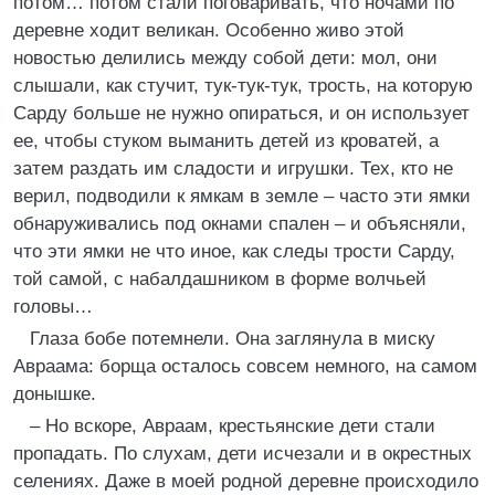
потом… потом стали поговаривать, что ночами по
деревне ходит великан. Особенно живо этой
новостью делились между собой дети: мол, они
слышали, как стучит, тук-тук-тук, трость, на которую
Сарду больше не нужно опираться, и он использует
ее, чтобы стуком выманить детей из кроватей, а
затем раздать им сладости и игрушки. Тех, кто не
верил, подводили к ямкам в земле – часто эти ямки
обнаруживались под окнами спален – и объясняли,
что эти ямки не что иное, как следы трости Сарду,
той самой, с набалдашником в форме волчьей
головы…
Глаза бобе потемнели. Она заглянула в миску
Авраама: борща осталось совсем немного, на самом
донышке.
– Но вскоре, Авраам, крестьянские дети стали
пропадать. По слухам, дети исчезали и в окрестных
селениях. Даже в моей родной деревне происходило