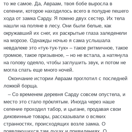
то же самое. Да, Авраам, твоя бобе выросла в
селении, которое находилось всего в полудне пешего
хода от замка Сарду. Я помню двух сестер. Их тела
нашли на поляне в лесу. Они были белые, как
окружавший их снег, их раскрытые глаза заледенели
на морозе. Однажды ночью я сама услышала
невдалеке это «тук-тук-тук» – такое ритмичное, такое
громкое, такое призывное, – но не встала, а натянула
на голову одеяло, чтобы заглушить звук, и потом не
могла спать еще много ночей.
Окончание истории Авраам проглотил с последней
ложкой борща.
– Со временем деревня Сарду совсем опустела, и
место это стало про́клятым. Иногда через наше
селение проходил табор, и цыгане, продавая свои
диковинные товары, рассказывали о всяких
странностях, происходящих возле замка. О
появляющихся там духах и привидениях. О