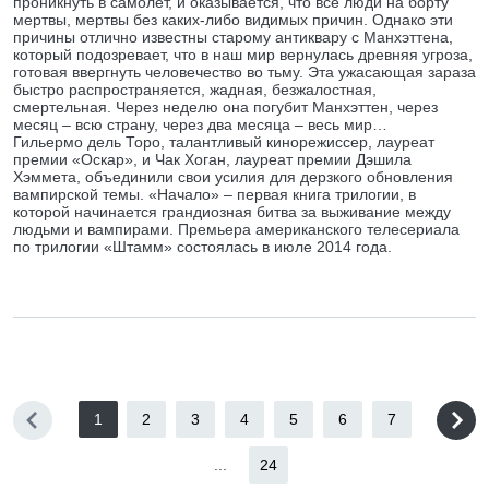
проникнуть в самолет, и оказывается, что все люди на борту
мертвы, мертвы без каких-либо видимых причин. Однако эти
причины отлично известны старому антиквару с Манхэттена,
который подозревает, что в наш мир вернулась древняя угроза,
готовая ввергнуть человечество во тьму. Эта ужасающая зараза
быстро распространяется, жадная, безжалостная,
смертельная. Через неделю она погубит Манхэттен, через
месяц – всю страну, через два месяца – весь мир…
Гильермо дель Торо, талантливый кинорежиссер, лауреат
премии «Оскар», и Чак Хоган, лауреат премии Дэшила
Хэммета, объединили свои усилия для дерзкого обновления
вампирской темы. «Начало» – первая книга трилогии, в
которой начинается грандиозная битва за выживание между
людьми и вампирами. Премьера американского телесериала
по трилогии «Штамм» состоялась в июле 2014 года.
1
2
3
4
5
6
7
...
24