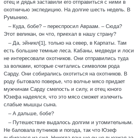
отец и дядья заставили его отправиться с ними в
охотничью экспедицию. На долгие шесть недель. В
Румынию.
– Куда, бобе? – переспросил Авраам. – Сюда?
Этот великан, он что, приехал в нашу страну?
– Да, эйникл[1], только на север, в Карпаты. Там
есть большие темные леса. Кабаны, медведи и лоси
не интересовали охотников. Они отправились туда
за волками, которые считались символом рода
Сарду. Они собирались охотиться на охотников. В
роду бытовало поверье, что волчье мясо придает
мужчинам Сарду смелость и силу, и отец юного
Юзефа надеялся, что это мясо сможет излечить
слабые мышцы сына.
– А дальше, бобе?
– Путешествие выдалось долгим и утомительным.
Не баловала путников и погода, так что Юзеф
выбивался из сил. Никогда раньше он не выезжал за