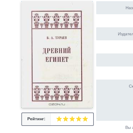
Наз
Издател
Ск
Рейтинг:
Вы 