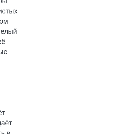
ары
систых
ком
Белый
её
ные
м
ёт
даёт
ть в