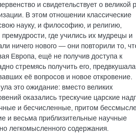
первенство и свидетельствует о великой 
изации. В этом отношении классические
 свою науку, и философию, и религию,
премудрости, где учились их мудрецы и
али ничего нового — они повторили то, чт
ая Европа, ещё не получив доступа к
дно стремясь получить его, предвкушала
вавших её вопросов и новое откровение.
ула это ожидание: вместо великих
овений оказались трескучие царские над
ечные и бесчисленные, притом бессмысл
ие и весьма приблизительные научные
ьно легкомысленного содержания.