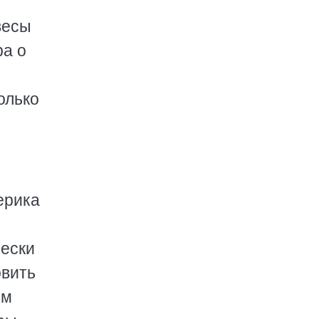
весы
ра о
олько
ерика
чески
овить
ом