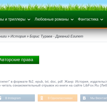
вы и триллеры
Любовные романы
Фантастика
ниги
»
История
» Борис Тураев - Древний Египет
Авторские права
ипет" в формате fb2, epub, txt, doc, pdf. Жанр: История, издательс
 читать ознакомительный отрывок из книги на сайте LibFox.Ru (Ли
В Instagram
В Одноклассниках
Мы Вконтак