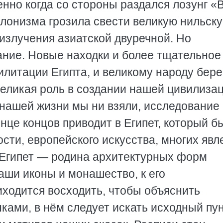
нно когда со стороны раздался лозунг «
вилонизма грозила свести великую нильск
излучения азиатской двуречной. Но
ание. Новые находки и более тщательное
илитации Египта, и великому народу бере
великая роль в создании нашей цивилизац
 нашей жизни мы ни взяли, исследование
нце концов приводит в Египет, который б
сти, европейского искусства, многих явл
 Египет — родина архитектурных форм
наши иконы и монашество, к его
ходится восходить, чтобы объяснить
ками, в нём следует искать исходный пу