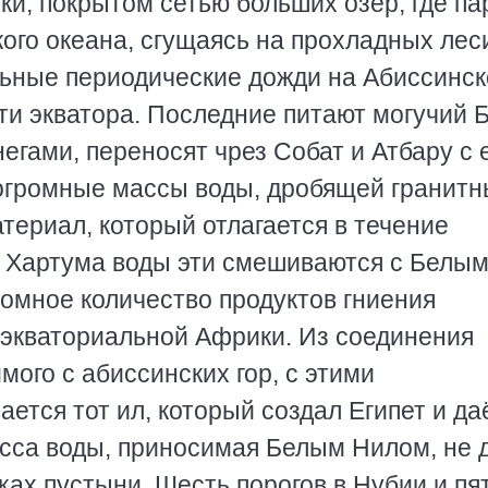
ки, покрытом сетью больших озёр, где п
кого океана, сгущаясь на прохладных ле
льные периодические дожди на Абиссинс
ти экватора. Последние питают могучий 
егами, переносят чрез Собат и Атбару с 
огромные массы воды, дробящей гранит
териал, который отлагается в течение
У Хартума воды эти смешиваются с Белы
ромное количество продуктов гниения
 экваториальной Африки. Из соединения
мого с абиссинских гор, с этими
ется тот ил, который создал Египет и да
асса воды, приносимая Белым Нилом, не 
ках пустыни. Шесть порогов в Нубии и пя