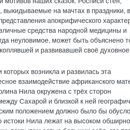
 мотивов наших сказок. Росписи стен,
, выкидываемые на мачтах в праздники, 
 представления апокрифического характе
азличные средства народной медицины и
гда неуловимое, может быть объяснено т
акоплявшей и развивавшей своё духовное
и которых возникла и развилась эта
есное взаимодействие африканского мат
долина Нила окружена с трёх сторон
между Сахарой и близкой к ней географи
ческим положением должно было бы обусл
о истоки Нила лежат на высоком обширн