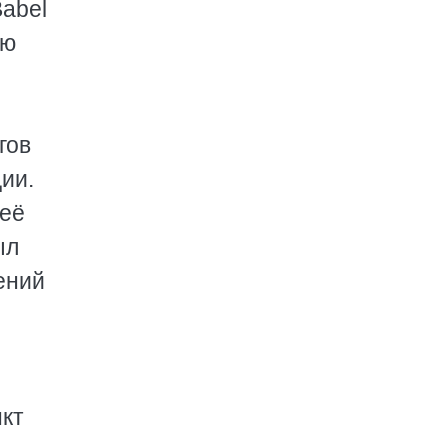
Babel
ую
гов
ии.
 её
ыл
ений
нкт