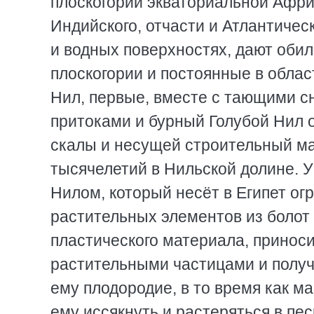
плоскогории экваториальной Афри
Индийского, отчасти и Атлантичес
и водных поверхностях, дают оби
плоскогории и постоянные в облас
Нил, первые, вместе с тающими сн
притоками и бурный Голубой Нил 
скалы и несущей строительный ма
тысячелетий в Нильской долине. 
Нилом, который несёт в Египет ог
растительных элементов из болот
пластического материала, приноси
растительными частицами и получа
ему плодородие, в то время как м
ему иссякнуть и растеряться в пес