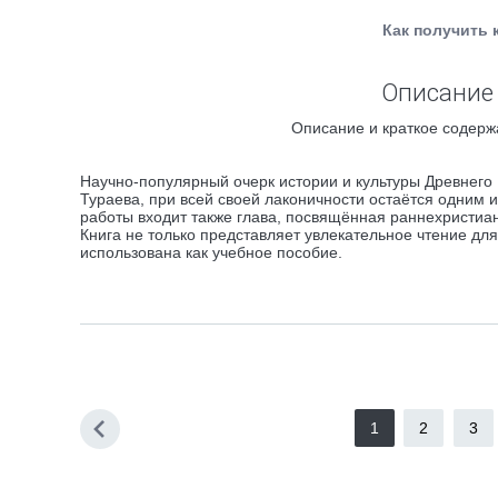
Как получить 
Описание 
Описание и краткое содержа
Научно-популярный очерк истории и культуры Древнего 
Тураева, при всей своей лаконичности остаётся одним и
работы входит также глава, посвящённая раннехристиан
Книга не только представляет увлекательное чтение дл
использована как учебное пособие.
1
2
3