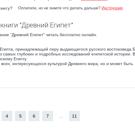
книгу?
Оплатили, но не знаете что делать дальше?
Инструкция
.
книги "Древний Египет"
ние "Древний Египет" читать бесплатно онлайн.
Египта, принадлежащий перу выдающегося русского востоковеда Б
з самых глубоких и подробных исследований египетской истории. В
скому Египту.
я всех, интересующихся культурой Древнего мира, но и может быть
4
5
6
7
...
11