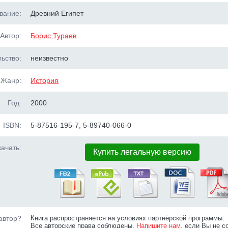
вание:
Древний Египет
Автор:
Борис Тураев
ьство:
неизвестно
Жанр:
История
Год:
2000
ISBN:
5-87516-195-7, 5-89740-066-0
ачать:
Купить легальную версию
автор?
Книга распространяется на условиях партнёрской программы.
Все авторские права соблюдены.
Напишите нам
, если Вы не с