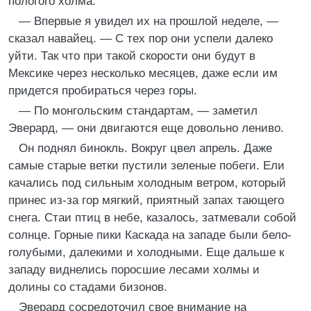
пологого холма.
— Впервые я увидел их на прошлой неделе, —
сказал навайец. — С тех пор они успели далеко
уйти. Так что при такой скорости они будут в
Мексике через несколько месяцев, даже если им
придется пробираться через горы.
— По монгольским стандартам, — заметил
Эверард, — они двигаются еще довольно лениво.
Он поднял бинокль. Вокруг цвел апрель. Даже
самые старые ветки пустили зеленые побеги. Ели
качались под сильным холодным ветром, который
принес из-за гор мягкий, приятный запах тающего
снега. Стаи птиц в небе, казалось, затмевали собой
солнце. Горные пики Каскада на западе были бело-
голубыми, далекими и холодными. Еще дальше к
западу виднелись поросшие лесами холмы и
долины со стадами бизонов.
Эверард сосредоточил свое внимание на