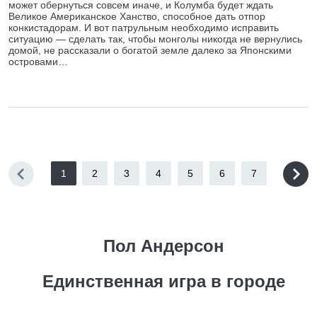
может обернуться совсем иначе, и Колумба будет ждать
Великое Американское Ханство, способное дать отпор
конкистадорам. И вот патрульным необходимо исправить
ситуацию — сделать так, чтобы монголы никогда не вернулись
домой, не рассказали о богатой земле далеко за Японскими
островами…
1
2
3
4
5
6
7
Пол Андерсон
Единственная игра в городе