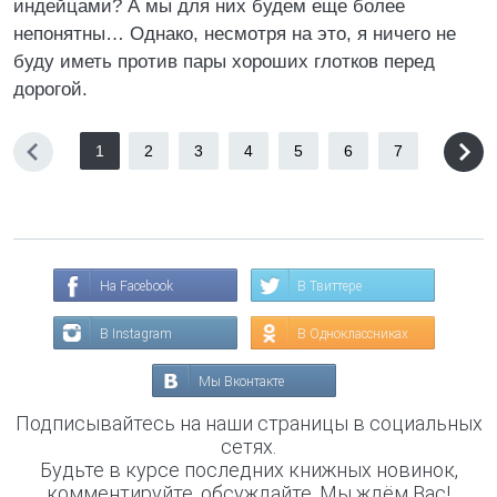
индейцами? А мы для них будем еще более
непонятны… Однако, несмотря на это, я ничего не
буду иметь против пары хороших глотков перед
дорогой.
1
2
3
4
5
6
7
На Facebook
В Твиттере
В Instagram
В Одноклассниках
Мы Вконтакте
Подписывайтесь на наши страницы в социальных
сетях.
Будьте в курсе последних книжных новинок,
комментируйте, обсуждайте. Мы ждём Вас!