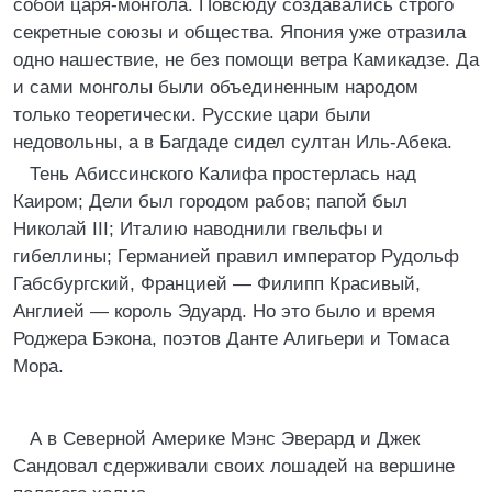
собой царя-монгола. Повсюду создавались строго
секретные союзы и общества. Япония уже отразила
одно нашествие, не без помощи ветра Камикадзе. Да
и сами монголы были объединенным народом
только теоретически. Русские цари были
недовольны, а в Багдаде сидел султан Иль-Абека.
Тень Абиссинского Калифа простерлась над
Каиром; Дели был городом рабов; папой был
Николай III; Италию наводнили гвельфы и
гибеллины; Германией правил император Рудольф
Габсбургский, Францией — Филипп Красивый,
Англией — король Эдуард. Но это было и время
Роджера Бэкона, поэтов Данте Алигьери и Томаса
Мора.
А в Северной Америке Мэнс Эверард и Джек
Сандовал сдерживали своих лошадей на вершине