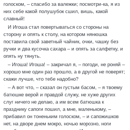
голоском, – спасибо за валежки; посмотри-ка, я из
них себе какой полушубок сшил, вишь, какой
славный!
И Игоша стал повертываться со стороны на
сторону и опять к столу, на котором нянюшка
поставила свой заветный чайник, очки, чашку без
ручки и два кусочка сахара – и опять за салфетку, и
опять ну тянуть.
– Игоша! Игоша! – закричал я, – погоди, не роняй –
хорошо мне один раз прошло, а в другой не поверят;
скажи лучше, что тебе надобно?
– А вот что, – сказал он густым басом, – я твоему
батюшке верой и правдой служу, не хуже других
слуг ничего не делаю, а им всем батюшка к
празднику сапоги пошил, а мне, маленькому, –
прибавил он тоненьким голоском, – и сапожишков
нет, на дворе днем мокро, ночью морозно, ноги