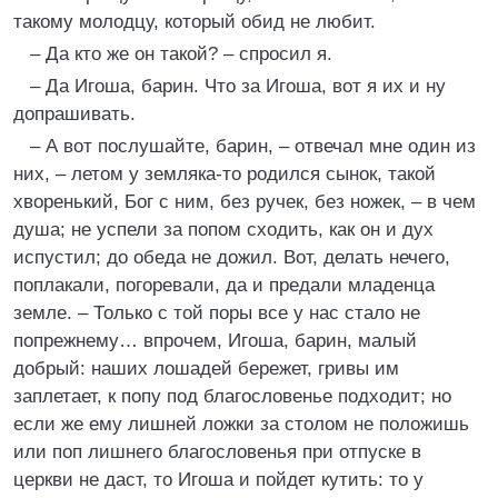
такому молодцу, который обид не любит.
– Да кто же он такой? – спросил я.
– Да Игоша, барин. Что за Игоша, вот я их и ну
допрашивать.
– А вот послушайте, барин, – отвечал мне один из
них, – летом у земляка-то родился сынок, такой
хворенький, Бог с ним, без ручек, без ножек, – в чем
душа; не успели за попом сходить, как он и дух
испустил; до обеда не дожил. Вот, делать нечего,
поплакали, погоревали, да и предали младенца
земле. – Только с той поры все у нас стало не
попрежнему… впрочем, Игоша, барин, малый
добрый: наших лошадей бережет, гривы им
заплетает, к попу под благословенье подходит; но
если же ему лишней ложки за столом не положишь
или поп лишнего благословенья при отпуске в
церкви не даст, то Игоша и пойдет кутить: то у