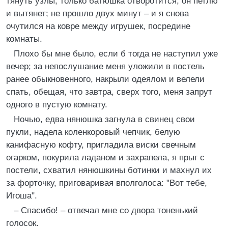
тянуть узлы; только батюшка отворотится, он петлю
и вытянет; не прошло двух минут – и я снова
очутился на ковре между игрушек, посредине
комнаты.
Плохо бы мне было, если б тогда не наступил уже
вечер; за непослушание меня уложили в постель
ранее обыкновенного, накрыли одеялом и велели
спать, обещая, что завтра, сверх того, меня запрут
одного в пустую комнату.
Ночью, едва нянюшка загнула в свинец свои
пукли, надела коленкоровый чепчик, белую
канифасную кофту, пригладила виски свечным
огарком, покурила ладаном и захрапела, я прыг с
постели, схватил нянюшкины ботинки и махнул их
за форточку, приговаривая вполголоса: "Вот тебе,
Игоша".
– Спасибо! – отвечал мне со двора тоненький
голосок.