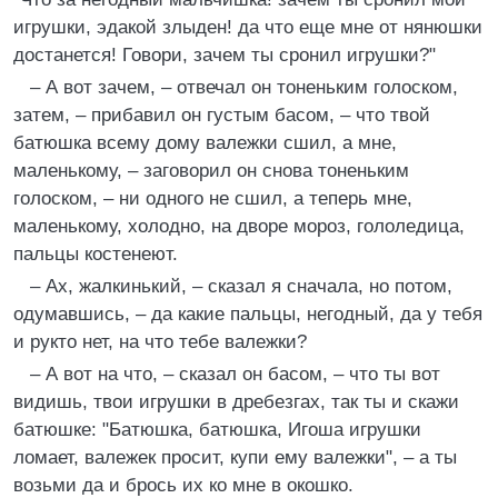
игрушки, эдакой злыден! да что еще мне от нянюшки
достанется! Говори, зачем ты сронил игрушки?"
– А вот зачем, – отвечал он тоненьким голоском,
затем, – прибавил он густым басом, – что твой
батюшка всему дому валежки сшил, а мне,
маленькому, – заговорил он снова тоненьким
голоском, – ни одного не сшил, а теперь мне,
маленькому, холодно, на дворе мороз, гололедица,
пальцы костенеют.
– Ах, жалкинький, – сказал я сначала, но потом,
одумавшись, – да какие пальцы, негодный, да у тебя
и рукто нет, на что тебе валежки?
– А вот на что, – сказал он басом, – что ты вот
видишь, твои игрушки в дребезгах, так ты и скажи
батюшке: "Батюшка, батюшка, Игоша игрушки
ломает, валежек просит, купи ему валежки", – а ты
возьми да и брось их ко мне в окошко.