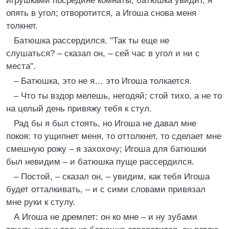
игрушками посредине комнаты; батюшка увидит, я
опять в угол; отворотится, а Игоша снова меня
толкнет.
Батюшка рассердился. "Так ты еще не
слушаться? – сказал он, – сей час в угол и ни с
места".
– Батюшка, это не я… это Игоша толкается.
– Что ты вздор мелешь, негодяй; стой тихо, а не то
на целый день привяжу тебя к стул.
Рад бы я был стоять, но Игоша не давал мне
покоя: то ущипнет меня, то оттолкнет, то сделает мне
смешную рожу – я захохочу; Игоша для батюшки
был невидим – и батюшка пуще рассердился.
– Постой, – сказал он, – увидим, как тебя Игоша
будет отталкивать, – и с сими словами привязал
мне руки к стулу.
А Игоша не дремлет: он ко мне – и ну зубами