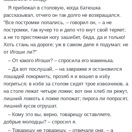
Я прибежал в столовую, когда батюшка
рассказывал, отчего он так долго не возвращался.
"Все постромки лопались, – говорил он, – а не
постромки, так кучер то и дело что кнут свой теряет;
а не то пристяжная ногу зашибет, беда, да и только!
Хоть стань на дороге; уж в самом деле я подумал: не
от Игоши ли?"
– От какого Игоши? – спросила его маменька.
– Да вот послушай, – на завражке я остановился
лошадей покормить; прозяб я и вошел в избу
погреться; в избе за столом сидят трое извозчиков, а
на столе лежат четыре ложки; вот они хлеб ли режут,
лишний ломоть к ложке положат; пирога ли попросят,
лишний кусок отрушат.
– Кому это вы, верно, товарищу оставляете,
добрые молодцы? – спросил я.
– Товарищу не товарищу, – отвечали они, – а