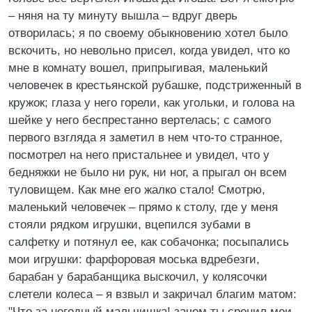
– няня на ту минуту вышла – вдруг дверь
отворилась; я по своему обыкновению хотел было
вскочить, но невольно присел, когда увидел, что ко
мне в комнату вошел, припрыгивая, маленький
человечек в крестьянской рубашке, подстриженный в
кружок; глаза у него горели, как угольки, и голова на
шейке у него беспрестанно вертелась; с самого
первого взгляда я заметил в нем что-то странное,
посмотрел на него пристальнее и увидел, что у
бедняжки не было ни рук, ни ног, а прыгал он всем
туловищем. Как мне его жалко стало! Смотрю,
маленький человечек – прямо к столу, где у меня
стояли рядком игрушки, вцепился зубами в
салфетку и потянул ее, как собачонка; посыпались
мои игрушки: фарфоровая моська вдребезги,
барабан у барабанщика выскочил, у колясочки
слетели колеса – я взвыл и закричал благим матом:
"Что за негодный мальчишка! зачем ты сронил мои