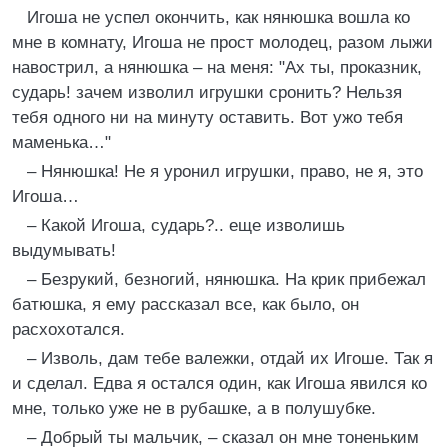
Игоша не успел окончить, как нянюшка вошла ко
мне в комнату, Игоша не прост молодец, разом лыжи
навострил, а нянюшка – на меня: "Ах ты, проказник,
сударь! зачем изволил игрушки сронить? Нельзя
тебя одного ни на минуту оставить. Вот ужо тебя
маменька…"
– Нянюшка! Не я уронил игрушки, право, не я, это
Игоша…
– Какой Игоша, сударь?.. еще изволишь
выдумывать!
– Безрукий, безногий, нянюшка. На крик прибежал
батюшка, я ему рассказал все, как было, он
расхохотался.
– Изволь, дам тебе валежки, отдай их Игоше. Так я
и сделал. Едва я остался один, как Игоша явился ко
мне, только уже не в рубашке, а в полушубке.
– Добрый ты мальчик, – сказал он мне тоненьким