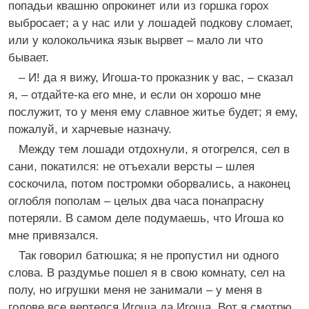
попадьи квашню опрокинет или из горшка горох
выбросает; а у нас или у лошадей подкову сломает,
или у колокольчика язык вырвет – мало ли что
бывает.
– И! да я вижу, Игоша-то проказник у вас, – сказал
я, – отдайте-ка его мне, и если он хорошо мне
послужит, то у меня ему славное житье будет; я ему,
пожалуй, и харчевые назначу.
Между тем лошади отдохнули, я отогрелся, сел в
сани, покатился: не отъехали версты – шлея
соскочила, потом постромки оборвались, а наконец
оглобля пополам – целых два часа понапрасну
потеряли. В самом деле подумаешь, что Игоша ко
мне привязался.
Так говорил батюшка; я не пропустил ни одного
слова. В раздумье пошел я в свою комнату, сел на
полу, но игрушки меня не занимали – у меня в
голове все вертелся Игоша да Игоша. Вот я смотрю