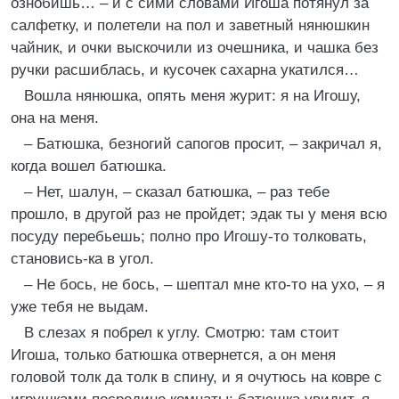
ознобишь… – и с сими словами Игоша потянул за
салфетку, и полетели на пол и заветный нянюшкин
чайник, и очки выскочили из очешника, и чашка без
ручки расшиблась, и кусочек сахарна укатился…
Вошла нянюшка, опять меня журит: я на Игошу,
она на меня.
– Батюшка, безногий сапогов просит, – закричал я,
когда вошел батюшка.
– Нет, шалун, – сказал батюшка, – раз тебе
прошло, в другой раз не пройдет; эдак ты у меня всю
посуду перебьешь; полно про Игошу-то толковать,
становись-ка в угол.
– Не бось, не бось, – шептал мне кто-то на ухо, – я
уже тебя не выдам.
В слезах я побрел к углу. Смотрю: там стоит
Игоша, только батюшка отвернется, а он меня
головой толк да толк в спину, и я очутюсь на ковре с