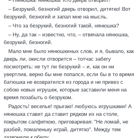
– Нянюшка! нянюшка! Кто дверь отворил?
– Безрукий, безногий дверь отворил, дитятко! Вот
безрукий, безногий и запал мне на мысль.
– Что за безрукий, безногий такой, нянюшка?
– Ну, да так – известно, что, – отвечала нянюшка,
безрукий, безногий.
Мало мне было нянюшкиных слов, и я, бывало, как
дверь ли, окисли отворится – тотчас забегу
посмотреть: не тут ли безрукий – и, как он ни
увертлив, верно бы мне попался, если бы в то время
батюшка не возвратился из города и не привез с
собою новых игрушек, которые заставили меня на
время позабыть о безруком.
Радость! веселье! прыгаю! любуюсь игрушками! А
нянюшка ставит да ставит рядком их на столе,
покрытом салфеткою, приговаривая: "Не ломай, не
разбей, помаленьку играй, дитятко". Между тем
зазвонили к обеду.