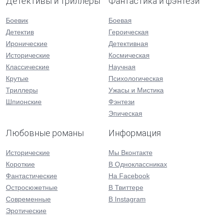
Детективы и триллеры
Фантастика и фэнтези
Боевик
Боевая
Детектив
Героическая
Иронические
Детективная
Исторические
Космическая
Классические
Научная
Крутые
Психологическая
Триллеры
Ужасы и Мистика
Шпионские
Фэнтези
Эпическая
Любовные романы
Информация
Исторические
Мы Вконтакте
Короткие
В Одноклассниках
Фантастические
На Facebook
Остросюжетные
В Твиттере
Современные
В Instagram
Эротические